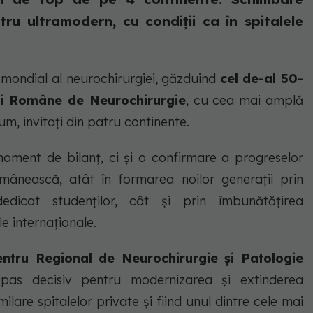
tru ultramodern, cu condiții ca în spitalele
ul mondial al neurochirurgiei, găzduind
cel de-al 50-
ții Române de Neurochirurgie
, cu cea mai amplă
m, invitați din patru continente.
oment de bilanț, ci și o confirmare a progreselor
mânească, atât în formarea noilor generații prin
dedicat studenților, cât și prin îmbunătățirea
le internaționale.
entru Regional de Neurochirurgie și Patologie
s decisiv pentru modernizarea și extinderea
imilare spitalelor private și fiind unul dintre cele mai