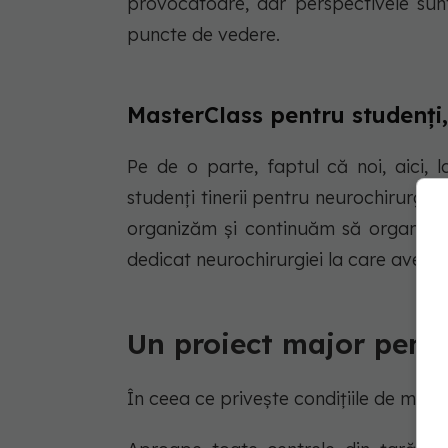
provocatoare, dar perspectivele sun
puncte de vedere.
MasterClass pentru studenți, i
Pe de o parte, faptul că noi, aici, l
studenți tinerii pentru neurochirurgie 
organizăm și continuăm să organiză
dedicat neurochirurgiei la care avem in
Un proiect major pentr
În ceea ce privește condițiile de muncă