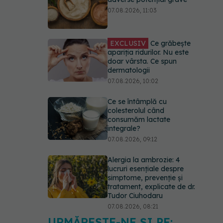
07.08.2026, 11:03
EXCLUSIV
Ce grăbește
apariția ridurilor. Nu este
doar vârsta. Ce spun
dermatologii
07.08.2026, 10:02
Ce se întâmplă cu
colesterolul când
consumăm lactate
integrale?
07.08.2026, 09:12
Alergia la ambrozie: 4
lucruri esențiale despre
simptome, prevenție și
tratament, explicate de dr.
Tudor Ciuhodaru
07.08.2026, 08:21
URMĂREȘTE-NE ȘI PE: