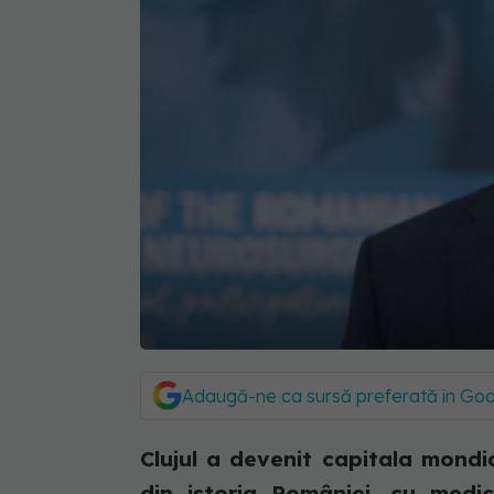
Adaugă-ne ca sursă preferată în Go
Clujul a devenit capitala mondi
din istoria României, cu med