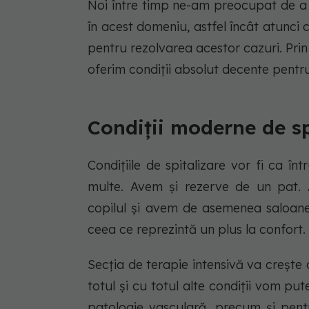
Noi între timp ne-am preocupat de a 
în acest domeniu, astfel încât atunci
pentru rezolvarea acestor cazuri. Pri
oferim condiții absolut decente pentru
Condiții moderne de sp
Condițiile de spitalizare vor fi ca î
multe. Avem și rezerve de un pat
copilul și avem de asemenea saloane
ceea ce reprezintă un plus la confort.
Secția de terapie intensivă va crește d
totul și cu totul alte condiții vom pu
patologie vasculară, precum și pentr