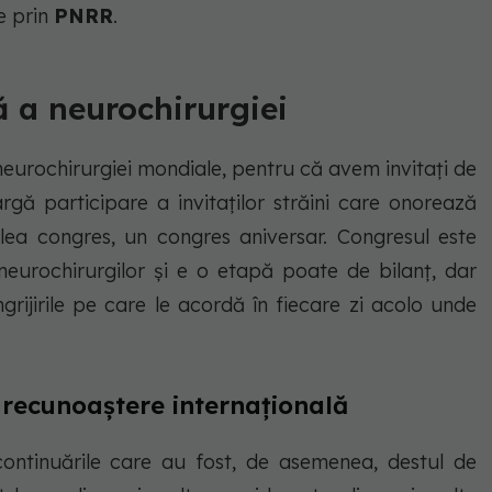
e prin
PNRR
.
ă a neurochirurgiei
 neurochirurgiei mondiale, pentru că avem invitați de
rgă participare a invitaților străini care onorează
lea congres, un congres aniversar. Congresul este
neurochirurgilor și e o etapă poate de bilanț, dar
ngrijirile pe care le acordă în fiecare zi acolo unde
 recunoaștere internațională
continuările care au fost, de asemenea, destul de