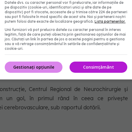
 neurochirurgie au cel puțin elementele de bază
Datele dvs. cu caracter personal vor fi prelucrate, iar informațiile de
pe dispozitiv (cookie-uri, identificatori unici și alte date de pe
erne sub raportul investigațiilor, al intervențiilor
dispozitiv) pot fi stocate, accesate de și trimise către 224 de parteneri
sau pot fi folosite în mod specific de acest site. Noi și partenerii noștri
 ne aliniem la ceea ce reprezintă standardele
putem folosi date exacte de localizare geografică.
Lista partenerilor.
iv pentru care și atât de mulți invitați străini au
Unii furnizori vă pot prelucra datele cu caracter personal în interes
legitim, față de care puteți obiecta prin gestionarea opțiunilor de mai
jos. Căutați un link în partea de jos a acestei pagini pentru a gestiona
sau a vă retrage consimțământul în setările de confidențialitate și
cookie-uri.
 Neurochirurgie și Patologie
Gestionați opțiunile
Consimțământ
rastructură de top prin PNRR.
onstrucție, Centrul Regional de Neurochirurgie și
m un gol, în primul rând în ceea ce privește
i cerebrovasculare, sub raportul dotării.