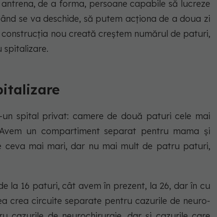
antrena, de a forma, persoane capabile să lucreze
 când se va deschide, să putem acționa de a doua zi
n construcția nou creată creștem numărul de paturi,
 spitalizare.
italizare
ntr-un spital privat: camere de două paturi cele mai
. Avem un compartiment separat pentru mama și
 ceva mai mari, dar nu mai mult de patru paturi,
e la 16 paturi, cât avem în prezent, la 26, dar în cu
tea crea circuite separate pentru cazurile de neuro-
u cazurile de neurochirurgie, dar și cazurile care