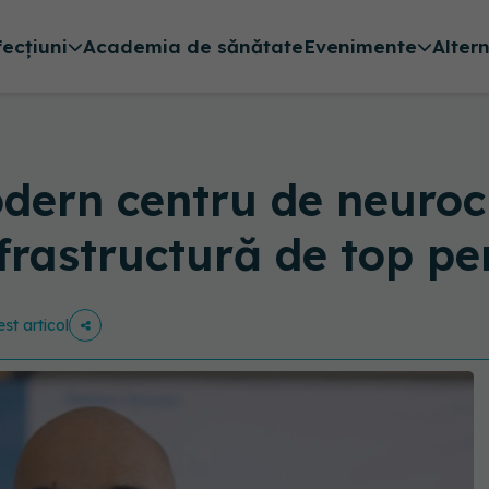
fecțiuni
Academia de sănătate
Evenimente
Alter
dern centru de neuroch
nfrastructură de top pe
est articol