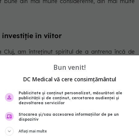
t bune din mai multe considerente, din mai multe
nvestiție în viitor
a Cluj, am întreținut spiritul de a antrena încă de
și în acest sens, în urmă cu 13-14 ani, am început să
Bun venit!
m așa-numitul MasterClass, un congres studențesc
DC Medical vă cere consimțământul
vitați din străinătate.
Publicitate și conținut personalizat, măsurători ale
publicității și de conținut, cercetarea audienței și
dezvoltarea serviciilor
u pacienți
Stocarea și/sau accesarea informațiilor de pe un
dispozitiv
, ele s-au îmbunătățit în ultimii ani.
Aflați mai multe