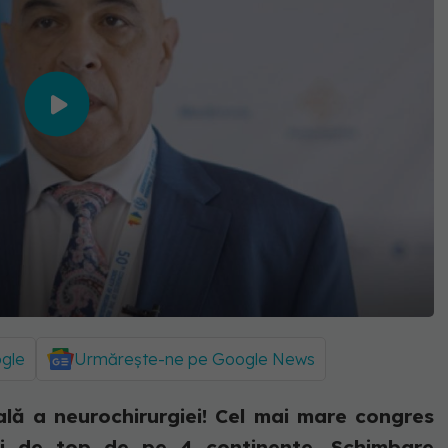
ogle
Urmărește-ne pe Google News
ală a neurochirurgiei! Cel mai mare congres
ici de top de pe 4 continente. Schimbare