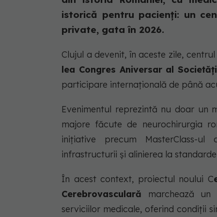
istorică pentru pacienți: un cen
private, gata în 2026.
Clujul a devenit, în aceste zile, centr
lea Congres Aniversar al Societă
participare internațională de până acu
Evenimentul reprezintă nu doar un m
majore făcute de neurochirurgia ro
inițiative precum MasterClass-ul 
infrastructurii și alinierea la standarde
În acest context, proiectul noului C
Cerebrovasculară
marchează un pa
serviciilor medicale, oferind condiții s