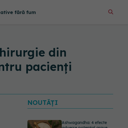
native fără fum
irurgie din
ntru pacienți
NOUTĂȚI
Ashwagandha: 4 efecte
adverse potențial grave