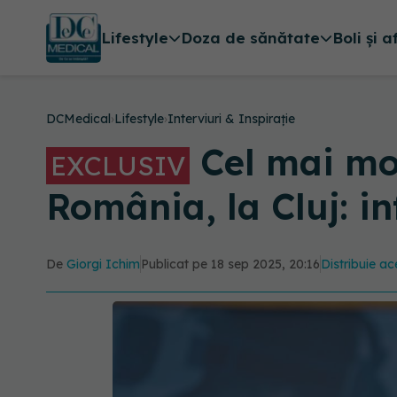
Lifestyle
Doza de sănătate
Boli și a
DCMedical
›
Lifestyle
›
Interviuri & Inspirație
Cel mai mo
EXCLUSIV
România, la Cluj: i
De
Giorgi Ichim
Publicat pe 18 sep 2025, 20:16
Distribuie ac