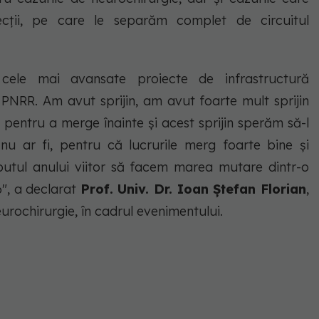
ecții, pe care le separăm complet de circuitul
ele mai avansate proiecte de infrastructură
e PNRR. Am avut sprijin, am avut foarte mult sprijin
li pentru a merge înainte și acest sprijin sperăm să-l
u ar fi, pentru că lucrurile merg foarte bine și
putul anului viitor să facem marea mutare dintr-o
6",
a declarat
Prof. Univ. Dr. Ioan Ștefan Florian
,
urochirurgie, în cadrul evenimentului.