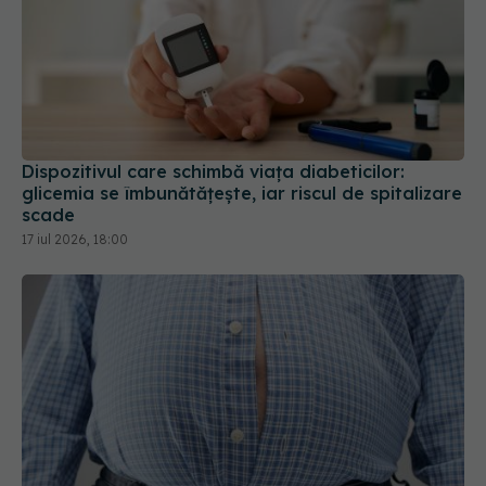
Dispozitivul care schimbă viața diabeticilor:
glicemia se îmbunătățește, iar riscul de spitalizare
scade
17 iul 2026, 18:00
Nu doar câte kilograme ai contează. Grăsimea
de pe burtă poate prezice mai bine riscul de
infarct decât IMC-ul