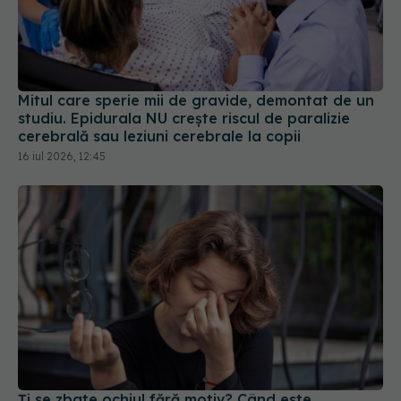
Mitul care sperie mii de gravide, demontat de un
studiu. Epidurala NU crește riscul de paralizie
cerebrală sau leziuni cerebrale la copii
16 iul 2026, 12:45
Ți se zbate ochiul fără motiv? Când este
oboseală și când poate ascunde diferite boli
24 iul 2026, 12:42