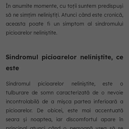
În anumite momente, cu toții suntem predispuși
să ne simțim neliniștiți. Atunci când este cronică,
aceasta poate fi un simptom al sindromului
picioarelor neliniștite.
Sindromul picioarelor neliniștite, ce
este
Sindromul picioarelor neliniștite, este o
tulburare de somn caracterizată de o nevoie
incontrolabilă de a mișca partea inferioară a
picioarelor. De obicei, este mai accentuată
seara și noaptea, iar discomfortul apare în
principal atunci când o persoană vrea să se