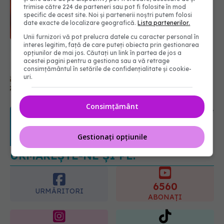
trimise către 224 de parteneri sau pot fi folosite în mod
păr. Tot mai multe femei îl adoră
specific de acest site. Noi și partenerii noștri putem folosi
08.08.2026, 17:00
date exacte de localizare geografică.
Lista partenerilor.
Unii furnizori vă pot prelucra datele cu caracter personal în
interes legitim, față de care puteți obiecta prin gestionarea
opțiunilor de mai jos. Căutați un link în partea de jos a
Medicamentul folosit de peste 60 de
acestei pagini pentru a gestiona sau a vă retrage
ani care acționează într-un loc
consimțământul în setările de confidențialitate și cookie-
neașteptat
uri.
08.08.2026, 16:00
URMĂREȘTE-NE ȘI PE:
Consimțământ
Transpirații nocturne: semnul ignorat
care poate ascunde probleme
serioase de sănătate
6560
Gestionați opțiunile
08.08.2026, 20:00
URMĂRITORI
ABONAȚI
365
1401
URMĂRITORI
URMĂRITORI
ARTICOLE SIMILARE