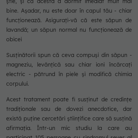
știe, și că acesta a dormit imediat mult mai
bine. Așadar, nu este doar în capul tău - chiar
funcționează. Asigurați-vă că este săpun de
lavandă; un săpun normal nu funcționează de
obicei
Susținătorii spun că ceva compuși din săpun -
magneziu, levănțică sau chiar ioni încărcați
electric - pătrund în piele și modifică chimia
corpului.
Acest tratament poate fi susținut de credințe
tradiționale sau de dovezi anecdotice, dar
există puține cercetări științifice care să susțină
afirmația. Într-un mic studiu la care au
participat 105 persoane cu sindromul sever al