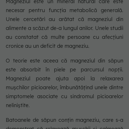
Magneziul este un mineral natural care este
necesar pentru funcția metabolică generală.
Unele cercetări au arătat că magneziul din
alimente a scăzut de-a lungul anilor. Unele studii
au constatat că multe persoane cu afecțiuni
cronice au un deficit de magneziu.
O teorie este aceea că magneziul din săpun
este absorbit în piele pe parcursul nopții.
Magneziul poate ajuta apoi la relaxarea
mușchilor picioarelor, îmbunătățind unele dintre
simptomele asociate cu sindromul picioarelor
neliniștite.
Batoanele de săpun conțin magneziu, care s-a
demonstrat că relaxează mușchii și calmează