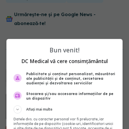
Urmărește-ne și pe Google News -
abonează‑te!
NOUTĂȚI
Bun venit!
DC Medical vă cere consimțământul
Ce poți mânca și ce trebuie să eviți
dacă ai gastrită: exemplu de meniu
care reduce inflamația stomacului
Publicitate și conținut personalizat, măsurători
ale publicității și de conținut, cercetarea
08.08.2026, 19:00
audienței și dezvoltarea serviciilor
Stocarea și/sau accesarea informațiilor de pe
Microplasticele pot traversa bariera
un dispozitiv
placentară și modifica hormonii
08.08.2026, 18:00
Aflați mai multe
Datele dvs. cu caracter personal vor fi prelucrate, iar
informațiile de pe dispozitiv (cookie-uri, identificatori unici
Trucul genial cu ceai negru pentru
și alte date de pe dispozitiv) pot fi stocate, accesate de și