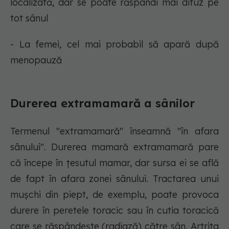
localizată, dar se poate răspândi mai difuz pe
tot sânul
- La femei, cel mai probabil să apară după
menopauză
Durerea extramamară a sânilor
Termenul "extramamară" înseamnă "în afara
sânului". Durerea mamară extramamară pare
că începe în țesutul mamar, dar sursa ei se află
de fapt în afara zonei sânului. Tractarea unui
mușchi din piept, de exemplu, poate provoca
durere în peretele toracic sau în cutia toracică
care se răspândește (radiază) către sân. Artrita