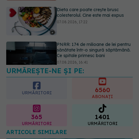
PNRR: 174 de milioane de lei pentru
sănătate într-o singură săptămână.
Ce spitale primesc bani
07.08.2026, 16:41
Ce spune culoarea ta preferată
despre vârsta pe care o ai. Care
este "codul cromatic" al generațiilor
07.08.2026, 21:29
URMĂREȘTE-NE ȘI PE:
6560
URMĂRITORI
ABONAȚI
365
1401
URMĂRITORI
URMĂRITORI
ARTICOLE SIMILARE