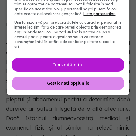
trimise către 224 de parteneri sau pot fi folosite în mod
specific de acest site. Noi și partenerii noștri putem folosi
Testele de evaluare a stării dumneavoastră pot
date exacte de localizare geografică.
Lista partenerilor.
Unii furnizori vă pot prelucra datele cu caracter personal în
include:
interes legitim, față de care puteți obiecta prin gestionarea
opțiunilor de mai jos. Căutați un link în partea de jos a
acestei pagini pentru a gestiona sau a vă retrage
consimțământul în setările de confidențialitate și cookie-
- Examen clinic al sânilor
. Medicul
uri.
dumneavoastră verifică dacă există modificări
la nivelul sânilor, examinând sânii și ganglionii
Consimțământ
limfatici din partea inferioară a gâtului și de la
subraț. Medicul dumneavoastră vă va asculta
Gestionați opțiunile
probabil inima și plămânii și vă va verifica
pieptul și abdomenul pentru a determina dacă
durerea ar putea fi legată de o altă afecțiune.
Dacă istoricul dumneavoastră medical și
examenul fizic și al sânilor nu relevă nimic