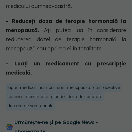
medicului dumneavoastră.
- Reduceți doza de terapie hormonală la
menopauză.
Ați putea lua în considerare
reducerea dozei de terapie hormonală la
menopauză sau oprirea ei în totalitate.
- Luați un medicament cu prescripție
medicală.
lapte
medical
hormoni
san
menopauza
contraceptive
cofeina
menstruatie
glande
doza de sanatate
durerea de san
canale
Urmărește-ne și pe Google News -
abonează‑te!