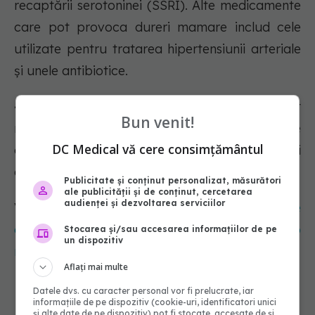
recaptării serotoninei (SSRI). Alte medicamente
care pot provoca dureri mamare includ cele
utilizate pentru tratarea hipertensiunii arteriale
și unele antibiotice.
- Utilizarea excesivă a cofeinei.
Deși sunt
Bun venit!
necesare mai multe cercetări, unele persoane
DC Medical vă cere consimțământul
observă o ameliorare a durerilor de sân atunci
când reduc sau elimină cofeina.
Publicitate și conținut personalizat, măsurători
ale publicității și de conținut, cercetarea
audienței și dezvoltarea serviciilor
Vezi și:
De ce este bine să avem un somn de
calitate. Bulescu: Multă lume nu consideră o
Stocarea și/sau accesarea informațiilor de pe
un dispozitiv
necesitate și nicio prioritate
Aflați mai multe
Datele dvs. cu caracter personal vor fi prelucrate, iar
informațiile de pe dispozitiv (cookie-uri, identificatori unici
Durerea de sân, diagnostic
și alte date de pe dispozitiv) pot fi stocate, accesate de și