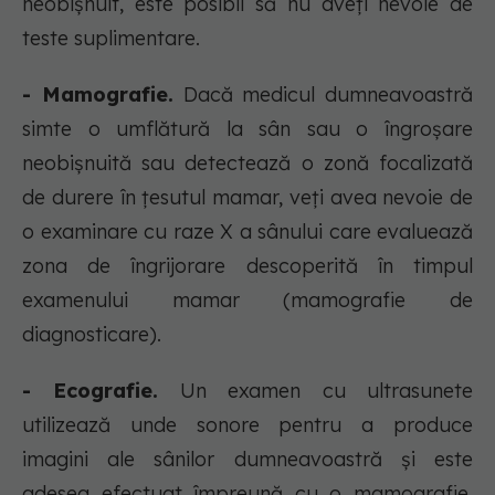
neobișnuit, este posibil să nu aveți nevoie de
teste suplimentare.
- Mamografie.
Dacă medicul dumneavoastră
simte o umflătură la sân sau o îngroșare
neobișnuită sau detectează o zonă focalizată
de durere în țesutul mamar, veți avea nevoie de
o examinare cu raze X a sânului care evaluează
zona de îngrijorare descoperită în timpul
examenului mamar (mamografie de
diagnosticare).
- Ecografie.
Un examen cu ultrasunete
utilizează unde sonore pentru a produce
imagini ale sânilor dumneavoastră și este
adesea efectuat împreună cu o mamografie.