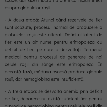
scade, dar acest lucru nu are încă niciun efect
asupra globulelor roșii.
- A doua etapă: Atunci când rezervele de fier
sunt scăzute, procesul normal de producere a
globulelor roșii este alterat. Deficitul latent de
fier este un alt nume pentru eritropoieza cu
deficit de fier, pe care o dezvoltați. Termenul
medical pentru procesul de generare de noi
celule roșii din sânge este eritropoieză. În
această fază, măduva osoasă produce globule
roșii, dar hemoglobina este insuficientă.
- A treia etapă: se dezvoltă anemia prin deficit
de fier, deoarece nu există suficient fier pentru
a produce hemoglobină pentru celulele roșii din