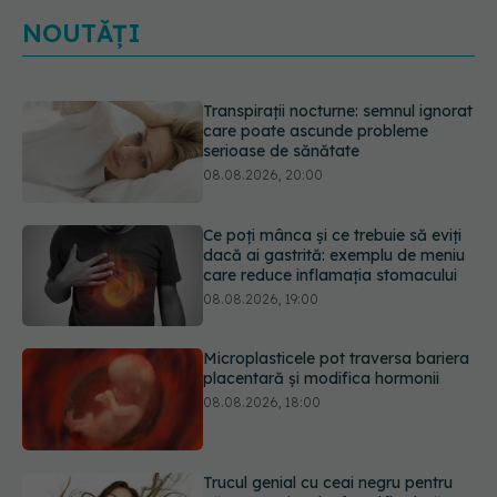
NOUTĂȚI
Ce poți mânca și ce trebuie să eviți
dacă ai gastrită: exemplu de meniu
care reduce inflamația stomacului
08.08.2026, 19:00
Microplasticele pot traversa bariera
placentară și modifica hormonii
08.08.2026, 18:00
Trucul genial cu ceai negru pentru
păr. Tot mai multe femei îl adoră
08.08.2026, 17:00
Medicamentul folosit de peste 60 de