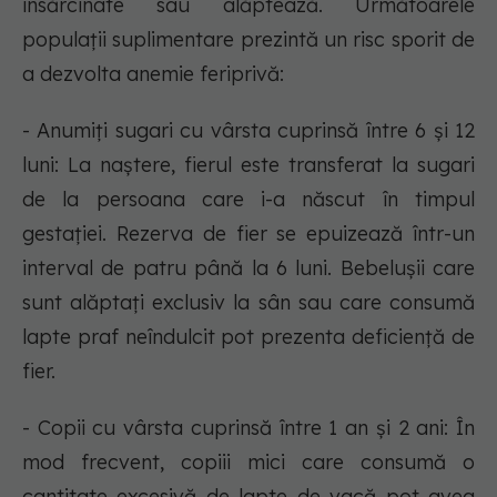
însărcinate sau alăptează. Următoarele
populații suplimentare prezintă un risc sporit de
a dezvolta anemie feriprivă:
- Anumiți sugari cu vârsta cuprinsă între 6 și 12
luni: La naștere, fierul este transferat la sugari
de la persoana care i-a născut în timpul
gestației. Rezerva de fier se epuizează într-un
interval de patru până la 6 luni. Bebelușii care
sunt alăptați exclusiv la sân sau care consumă
lapte praf neîndulcit pot prezenta deficiență de
fier.
- Copii cu vârsta cuprinsă între 1 an și 2 ani: În
mod frecvent, copiii mici care consumă o
cantitate excesivă de lapte de vacă pot avea