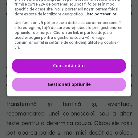
anumite afecțiuni genetice rare pot contribui,
trimise către 224 de parteneri sau pot fi folosite în mod
specific de acest site. Noi și partenerii noștri putem folosi
de asemenea, la probleme de absorbție a
date exacte de localizare geografică.
Lista partenerilor.
fierului.
Unii furnizori vă pot prelucra datele cu caracter personal în
interes legitim, față de care puteți obiecta prin gestionarea
opțiunilor de mai jos. Căutați un link în partea de jos a
acestei pagini pentru a gestiona sau a vă retrage
consimțământul în setările de confidențialitate și cookie-
Diagnostic
uri.
Anemia feriprivă este diagnosticată prin analize
Consimțământ
de sânge, care pot include examinarea
Gestionați opțiunile
globulelor roșii la microscop, măsurarea
nivelului de fier, măsurarea nivelului de
transferrină și feritină și, eventual,
recomandarea unei colonoscopii sau a altor
teste pentru a determina cauza. Globulele roșii
pot apărea palide și mai mici decât de obicei,