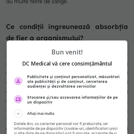
au multe teste de sânge.
Ce condiții îngreunează absorbția
de fier a organismului?
Bun venit!
Absorbția fierului poate fi îngreunată de diverse
DC Medical vă cere consimțământul
afecțiuni, cum ar fi probleme intestinale sau
digestive, infecții ale stomacului, intervenții
Publicitate și conținut personalizat, măsurători
chirurgicale gastrointestinale sau afecțiuni
ale publicității și de conținut, cercetarea
audienței și dezvoltarea serviciilor
genetice rare. Aceste afecțiuni pot provoca
Stocarea și/sau accesarea informațiilor de pe
anemie prin deficit de fier, colită ulcerativă,
un dispozitiv
colită ulcerativă sau boala Crohn. În plus,
Aflați mai multe
infecțiile cu Helicobacter pylori, intervențiile
Datele dvs. cu caracter personal vor fi prelucrate, iar
chirurgicale pentru pierderea în greutate și
informațiile de pe dispozitiv (cookie-uri, identificatori unici
și alte date de pe dispozitiv) pot fi stocate, accesate de și