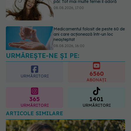
ani care acționează într-un loc
neașteptat
08.08.2026, 16:00
Transpirații nocturne: semnul ignorat
care poate ascunde probleme
serioase de sănătate
08.08.2026, 20:00
URMĂREȘTE-NE ȘI PE:
6560
URMĂRITORI
ABONAȚI
365
1401
URMĂRITORI
URMĂRITORI
ARTICOLE SIMILARE