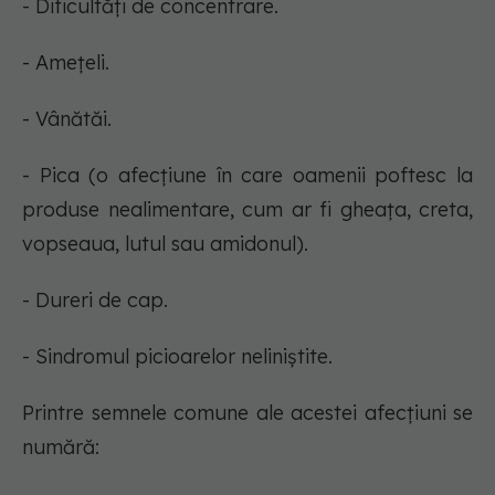
- Dificultăți de concentrare.
- Amețeli.
- Vânătăi.
- Pica (o afecțiune în care oamenii poftesc la
produse nealimentare, cum ar fi gheața, creta,
vopseaua, lutul sau amidonul).
- Dureri de cap.
- Sindromul picioarelor neliniștite.
Printre semnele comune ale acestei afecțiuni se
numără: