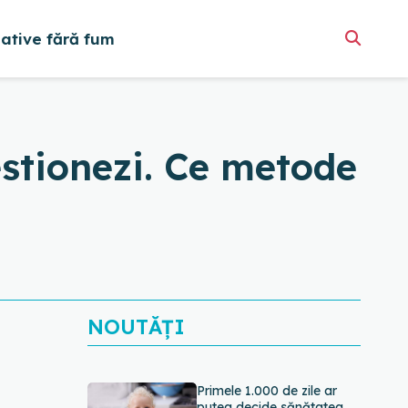
native fără fum
estionezi. Ce metode
NOUTĂȚI
Primele 1.000 de zile ar
putea decide sănătatea