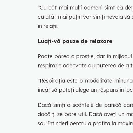
"Cu cât mai mulți oameni simt că dețin
cu atât mai puțin vor simți nevoia să
în relații.
Luați-vă pauze de relaxare
Poate părea o prostie, dar în mijlocul u
respirație adecvate au puterea de a t
"Respirația este o modalitate minuna
încât să puteți alege un răspuns în lo
Dacă simți o scânteie de panică care
dacă ți se pare util. Dacă aveți un m
sau întinderi pentru a profita la maxim