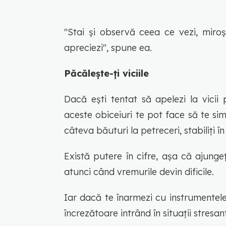
"Stai și observă ceea ce vezi, miroș
apreciezi", spune ea.
Păcălește-ți viciile
Dacă ești tentat să apelezi la vicii
aceste obiceiuri te pot face să te si
câteva băuturi la petreceri, stabiliți în
Există putere în cifre, așa că ajung
atunci când vremurile devin dificile.
Iar dacă te înarmezi cu instrumentel
încrezătoare intrând în situaţii stresan