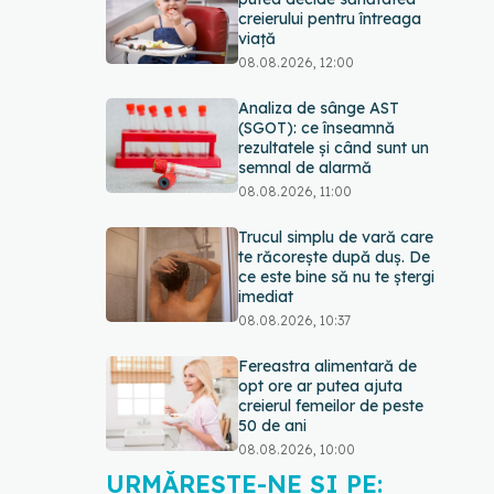
creierului pentru întreaga
viață
08.08.2026, 12:00
Analiza de sânge AST
(SGOT): ce înseamnă
rezultatele și când sunt un
semnal de alarmă
08.08.2026, 11:00
Trucul simplu de vară care
te răcorește după duș. De
ce este bine să nu te ștergi
imediat
08.08.2026, 10:37
Fereastra alimentară de
opt ore ar putea ajuta
creierul femeilor de peste
50 de ani
08.08.2026, 10:00
URMĂREȘTE-NE ȘI PE: