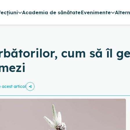
fecțiuni
Academia de sănătate
Evenimente
Alter
rbătorilor, cum să îl g
mezi
e acest articol