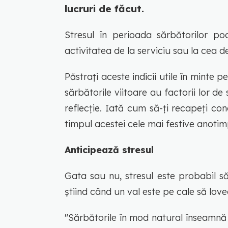
lucruri de făcut.
Stresul în perioada sărbătorilor po
activitatea de la serviciu sau la cea d
Păstrați aceste indicii utile în minte 
sărbătorile viitoare au factorii lor de
reflecție. Iată cum să-ți recapeți con
timpul acestei cele mai festive anotimp
Anticipează stresul
Gata sau nu, stresul este probabil s
știind când un val este pe cale să lov
"Sărbătorile în mod natural înseamnă