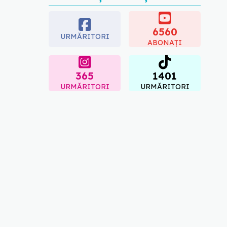
5 mituri despre
menstruație pe care să nu
le mai crezi
6560
08.08.2026, 13:00
URMĂRITORI
ABONAȚI
365
1401
URMĂRITORI
URMĂRITORI