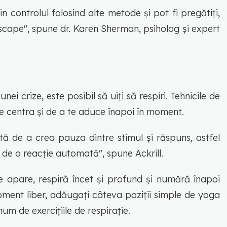
 controlul folosind alte metode și pot fi pregătiți,
 scape", spune dr. Karen Sherman, psiholog și expert
nei crize, este posibil să uiți să respiri. Tehnicile de
e centra și de a te aduce înapoi în moment.
tă de a crea pauza dintre stimul și răspuns, astfel
c de o reacție automată", spune Ackrill.
 apare, respiră încet și profund și numără înapoi
oment liber, adăugați câteva poziții simple de yoga
um de exercițiile de respirație.