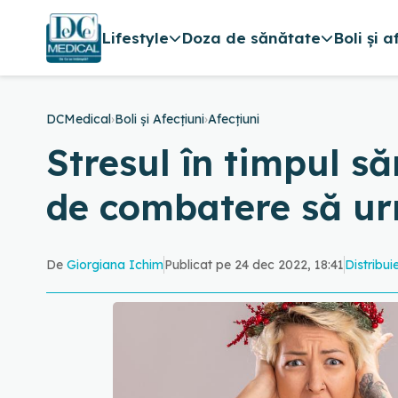
Lifestyle
Doza de sănătate
Boli și a
DCMedical
›
Boli și Afecțiuni
›
Afecțiuni
Stresul în timpul să
de combatere să ur
De
Giorgiana Ichim
Publicat pe 24 dec 2022, 18:41
Distribui