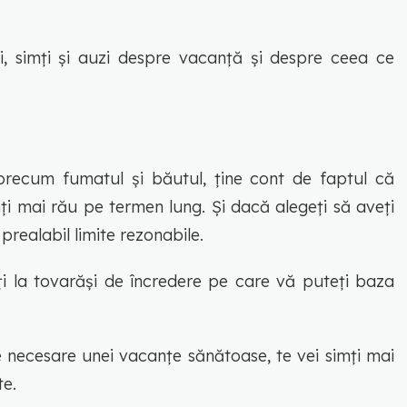
i, simți și auzi despre vacanță și despre ceea ce
 precum fumatul și băutul, ține cont de faptul că
mți mai rău pe termen lung. Și dacă alegeți să aveți
 prealabil limite rezonabile.
eți la tovarăși de încredere pe care vă puteți baza
e necesare unei vacanţe sănătoase, te vei simţi mai
te.