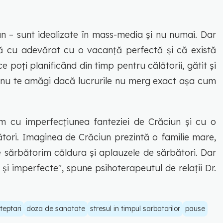
un – sunt idealizate în mass-media și nu numai. Dar
tă cu adevărat cu o vacanță perfectă și că există
e poți planificând din timp pentru călătorii, gătit și
ar nu te amăgi dacă lucrurile nu merg exact așa cum
m cu imperfecțiunea fanteziei de Crăciun și cu o
ători. Imaginea de Crăciun prezintă o familie mare,
re sărbătorim căldura și aplauzele de sărbători. Dar
e și imperfecte", spune psihoterapeutul de relații Dr.
teptari
doza de sanatate
stresul in timpul sarbatorilor
pause