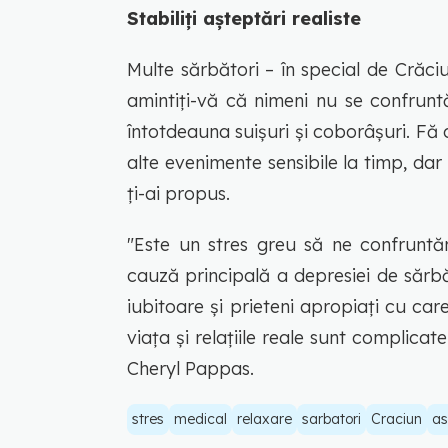
Stabiliți așteptări realiste
Multe sărbători – în special de Crăci
amintiți-vă că nimeni nu se confrun
întotdeauna suișuri și coborâșuri. Fă c
alte evenimente sensibile la timp, d
ți-ai propus.
"Este un stres greu să ne confruntă
cauză principală a depresiei de sărb
iubitoare și prieteni apropiați cu ca
viața și relațiile reale sunt complicat
Cheryl Pappas.
stres
medical
relaxare
sarbatori
Craciun
as