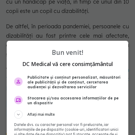
cu un handicap pe viață, în timp ce unul din 10
copii este un copil cu dizabilități.
De altfel, în perioada pandemiei, persoanele cu
dizabilități au fost printre cele mai afectate,
atât de restricții, cât și de limitarea accesului la
Bun venit!
serviciile medicale.
DC Medical vă cere consimțământul
Vezi și:
Evacuări de heliu la Spitalul de Copii din
Publicitate și conținut personalizat, măsurători
Timișoara. A fost activat planul roșu. Arafat:
ale publicității și de conținut, cercetarea
audienței și dezvoltarea serviciilor
Este un gaz care face parte din instalația RMN
Stocarea și/sau accesarea informațiilor de pe
un dispozitiv
medical
sanatate
premier
nicolae ciuca
doza de sanatate
ziua persoanelor cu dizabilitati
Aflați mai multe
Datele dvs. cu caracter personal vor fi prelucrate, iar
Urmărește-ne și pe Google News -
informațiile de pe dispozitiv (cookie-uri, identificatori unici
și alte date de pe dispozitiv) pot fi stocate, accesate de și