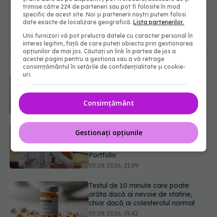
abonează‑te!
trimise către 224 de parteneri sau pot fi folosite în mod
specific de acest site. Noi și partenerii noștri putem folosi
date exacte de localizare geografică.
Lista partenerilor.
Unii furnizori vă pot prelucra datele cu caracter personal în
NOUTĂȚI
interes legitim, față de care puteți obiecta prin gestionarea
opțiunilor de mai jos. Căutați un link în partea de jos a
acestei pagini pentru a gestiona sau a vă retrage
consimțământul în setările de confidențialitate și cookie-
Prof. dr. Valeriu Gheorghiță intră în
uri.
Board-ul Editorial al revistei
Scientific Reports, din Nature
Portfolio
Consimțământ
05.08.2026, 21:09
Testul de 10 minute care poate
Gestionați opțiunile
arăta dacă ai nevoie de statine,
chiar dacă ai colesterolul normal
05.08.2026, 19:42
Unde trebuie să ții pâinea când
afară este caniculă. Greșeala care o
usucă sau o umple de mucegai în
doar câteva zile