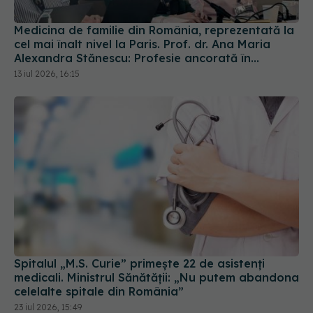
Medicina de familie din România, reprezentată la
cel mai înalt nivel la Paris. Prof. dr. Ana Maria
Alexandra Stănescu: Profesie ancorată în
comunitate
13 iul 2026, 16:15
Spitalul „M.S. Curie” primește 22 de asistenți
medicali. Ministrul Sănătății: „Nu putem abandona
celelalte spitale din România”
23 iul 2026, 15:49