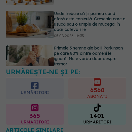
05.08.2026, 18:33
Primele 5 semne ale bolii Parkinson
pe care 80% dintre oameni le
ignoră. Nu e vorba doar despre
tremor
05.08.2026, 17:31
Gabriela Cristea, manifest pentru
respect și acceptare: Corpul
fiecăruia spune o poveste
05.08.2026, 21:23
URMĂREȘTE-NE ȘI PE:
6560
URMĂRITORI
ABONAȚI
365
1401
URMĂRITORI
URMĂRITORI
ARTICOLE SIMILARE