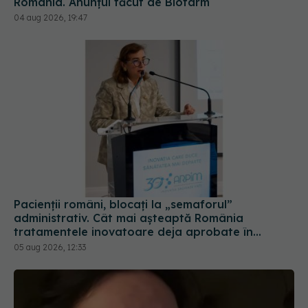
România. Anunțul făcut de Biofarm
04 aug 2026, 19:47
Pacienții români, blocați la „semaforul”
administrativ. Cât mai așteaptă România
tratamentele inovatoare deja aprobate în
Europa
05 aug 2026, 12:33