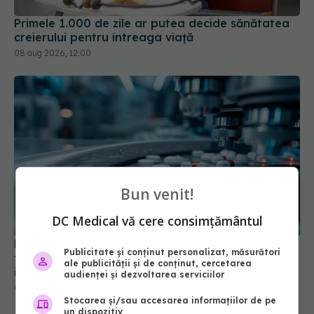
Primele 1.000 de zile ar putea decide sănătatea
creierului pentru întreaga viață
08 aug 2026, 12:00
Bun venit!
DC Medical vă cere consimțământul
Pacienții ar putea avea acces mai rapid la
Publicitate și conținut personalizat, măsurători
tratamente. UNIFARM anunță un parteneriat
ale publicității și de conținut, cercetarea
important
audienței și dezvoltarea serviciilor
04 aug 2026, 12:30
Stocarea și/sau accesarea informațiilor de pe
un dispozitiv