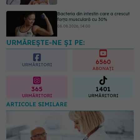
Trucul genial cu ceai negru pentru
păr. Tot mai multe femei îl adoră
08.08.2026, 17:00
URMĂREȘTE-NE ȘI PE:
6560
URMĂRITORI
ABONAȚI
365
1401
URMĂRITORI
URMĂRITORI
ARTICOLE SIMILARE