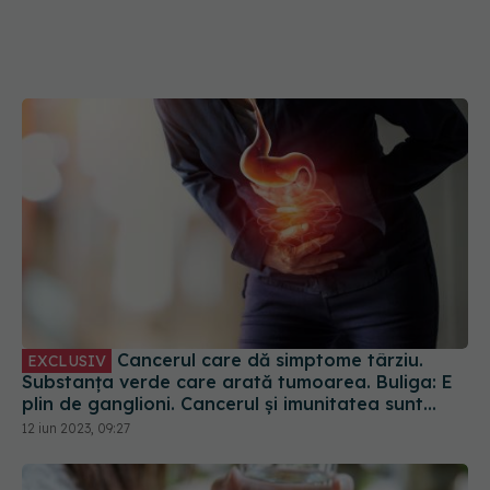
Cancerul care dă simptome târziu.
EXCLUSIV
Substanța verde care arată tumoarea. Buliga: E
plin de ganglioni. Cancerul și imunitatea sunt
două lucruri direct legate
12 iun 2023, 09:27