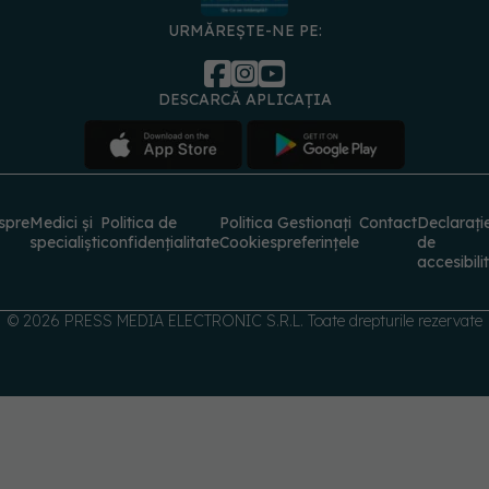
URMĂREȘTE-NE PE:
DESCARCĂ APLICAȚIA
spre
Medici și
Politica de
Politica
Gestionați
Contact
Declarați
specialiști
confidențialitate
Cookies
preferințele
de
accesibili
© 2026 PRESS MEDIA ELECTRONIC S.R.L. Toate drepturile rezervate