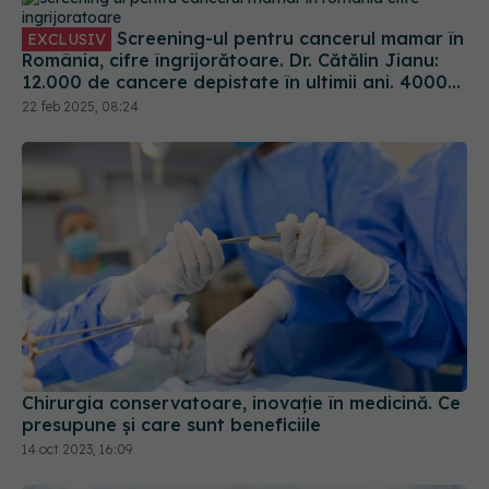
Screening-ul pentru cancerul mamar în
EXCLUSIV
România, cifre îngrijorătoare. Dr. Cătălin Jianu:
12.000 de cancere depistate în ultimii ani. 4000
au decedat
22 feb 2025, 08:24
Chirurgia conservatoare, inovație în medicină. Ce
presupune și care sunt beneficiile
14 oct 2023, 16:09