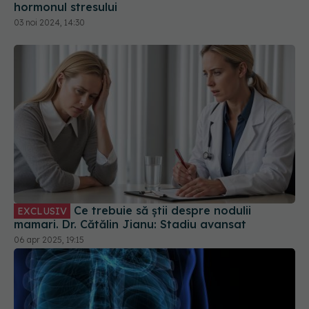
hormonul stresului
03 noi 2024, 14:30
Ce trebuie să știi despre nodulii
EXCLUSIV
mamari. Dr. Cătălin Jianu: Stadiu avansat
06 apr 2025, 19:15