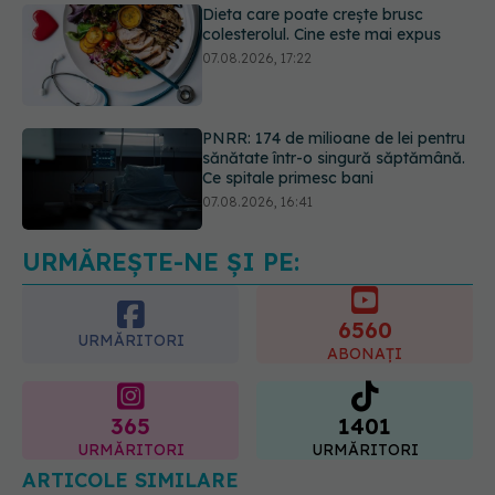
PNRR: 174 de milioane de lei pentru
sănătate într-o singură săptămână.
Ce spitale primesc bani
07.08.2026, 16:41
Ce spune culoarea ta preferată
despre vârsta pe care o ai. Care
este "codul cromatic" al generațiilor
07.08.2026, 21:29
URMĂREȘTE-NE ȘI PE:
6560
URMĂRITORI
ABONAȚI
365
1401
URMĂRITORI
URMĂRITORI
ARTICOLE SIMILARE