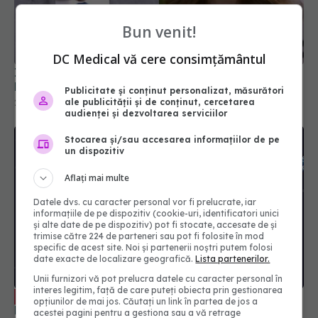
Bun venit!
DC Medical vă cere consimțământul
Irinel Popescu, despre diagnosticul lui Kate
Middleton: Este cea mai toxică dintre toate
Publicitate și conținut personalizat, măsurători
ale publicității și de conținut, cercetarea
23 mar 2024, 20:45
audienței și dezvoltarea serviciilor
Stocarea și/sau accesarea informațiilor de pe
un dispozitiv
Aflați mai multe
Datele dvs. cu caracter personal vor fi prelucrate, iar
informațiile de pe dispozitiv (cookie-uri, identificatori unici
și alte date de pe dispozitiv) pot fi stocate, accesate de și
trimise către 224 de parteneri sau pot fi folosite în mod
specific de acest site. Noi și partenerii noștri putem folosi
date exacte de localizare geografică.
Lista partenerilor.
Unii furnizori vă pot prelucra datele cu caracter personal în
interes legitim, față de care puteți obiecta prin gestionarea
ESWL, tehnica minune fără bisturiu. Ce
EXCLUSIV
opțiunilor de mai jos. Căutați un link în partea de jos a
boli tratează. Dr. Rucsandra Manu: A creat o
acestei pagini pentru a gestiona sau a vă retrage