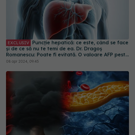
Puncție hepatică: ce este, când se face
EXCLUSIV
și de ce să nu te temi de ea. Dr. Dragoș
Romanescu: Poate fi evitată. O valoare AFP peste
400 e suficientă pentru tratament
08 apr 2024, 09:45