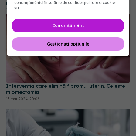
revoluție! Tratăm pacienții fără să îi mai operăm
consimțământul în setările de confidențialitate și cookie-
uri.
15 iul 2023, 15:08
Consimțământ
Gestionați opțiunile
Intervenția care elimină fibromul uterin. Ce este
miomectomia
15 mar 2024, 20:06