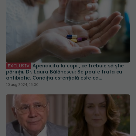
Apendicita la copii, ce trebuie să știe
EXCLUSIV
părinții. Dr. Laura Bălănescu: Se poate trata cu
antibiotic. Condiția estențială este ca
diagnosticul să fie pus în timp util
10 aug 2024, 15:00