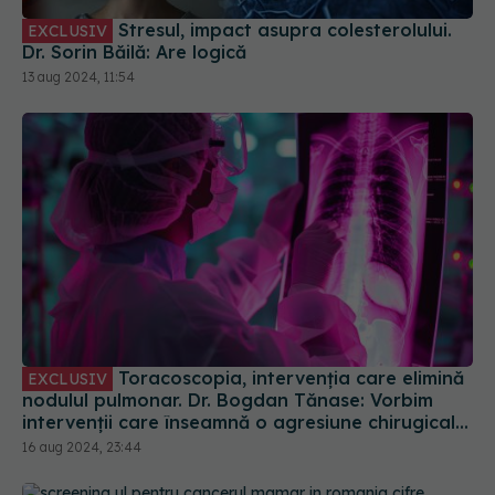
Stresul, impact asupra colesterolului.
EXCLUSIV
Dr. Sorin Băilă: Are logică
13 aug 2024, 11:54
Toracoscopia, intervenția care elimină
EXCLUSIV
nodulul pulmonar. Dr. Bogdan Tănase: Vorbim
intervenții care înseamnă o agresiune chirugicală
mai mică asupra organismului
16 aug 2024, 23:44