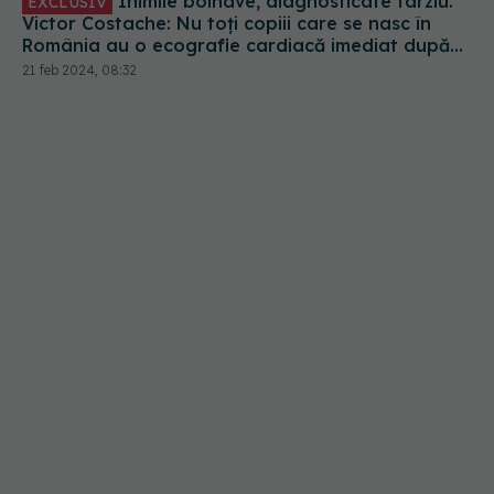
Inimile bolnave, diagnosticate târziu.
EXCLUSIV
Victor Costache: Nu toți copiii care se nasc în
România au o ecografie cardiacă imediat după
naștere. Asta ar salva mai multe vieți
21 feb 2024, 08:32