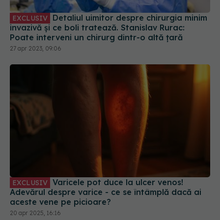
Detaliul uimitor despre chirurgia minim
EXCLUSIV
invazivă și ce boli tratează. Stanislav Rurac:
Poate interveni un chirurg dintr-o altă țară
27 apr 2023, 09:06
Varicele pot duce la ulcer venos!
EXCLUSIV
Adevărul despre varice - ce se întâmplă dacă ai
aceste vene pe picioare?
20 apr 2025, 16:16