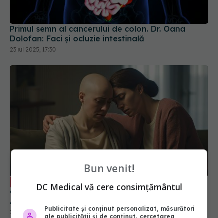
Primul semn al cancerului de colon. Dr. Oana
Dolofan: Faci și ocluzie intestinală
23 iul 2025, 17:30
Bun venit!
Ce trebuie să știi dacă ai avut o rudă
EXCLUSIV
DC Medical vă cere consimțământul
diagnosticată cu cancer. Conf. dr. Viorica Rădoi:
Anamneză amănunțită și un istoric familial
Publicitate și conținut personalizat, măsurători
28 iun 2025, 17:59
ale publicității și de conținut, cercetarea