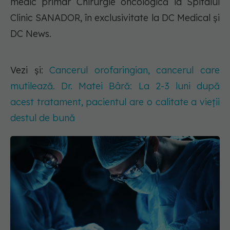
medic primar Chirurgie oncologică la Spitalul
Clinic SANADOR, în exclusivitate la DC Medical și
DC News.
Vezi și:
Cancerul orofaringian, cancerul care
mutilează. Dr. Matei Bâră: La 2-3 luni după
acest tratament, pacientul are o calitate a vieții
destul de bună