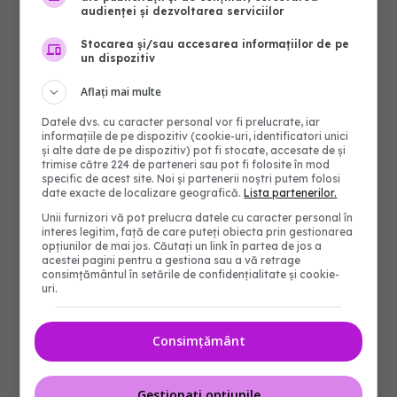
audienței și dezvoltarea serviciilor
Stocarea și/sau accesarea informațiilor de pe
un dispozitiv
Aflați mai multe
Datele dvs. cu caracter personal vor fi prelucrate, iar
informațiile de pe dispozitiv (cookie-uri, identificatori unici
și alte date de pe dispozitiv) pot fi stocate, accesate de și
trimise către 224 de parteneri sau pot fi folosite în mod
specific de acest site. Noi și partenerii noștri putem folosi
date exacte de localizare geografică.
Lista partenerilor.
Unii furnizori vă pot prelucra datele cu caracter personal în
interes legitim, față de care puteți obiecta prin gestionarea
opțiunilor de mai jos. Căutați un link în partea de jos a
acestei pagini pentru a gestiona sau a vă retrage
consimțământul în setările de confidențialitate și cookie-
uri.
Consimțământ
Gestionați opțiunile