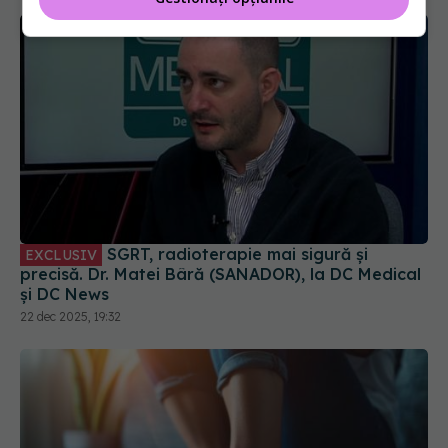
SGRT, radioterapie mai sigură și
EXCLUSIV
precisă. Dr. Matei Bâră (SANADOR), la DC Medical
și DC News
22 dec 2025, 19:32