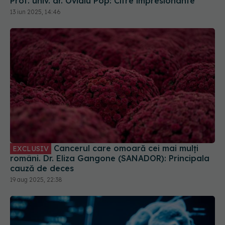
Prof. univ. dr. Ovidiu Pop: Cifre impresionante
13 iun 2025, 14:46
Cancerul care omoară cei mai mulți
EXCLUSIV
români. Dr. Eliza Gangone (SANADOR): Principala
cauză de deces
19 aug 2025, 22:38