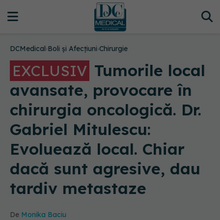
DCMedical
›
Boli și Afecțiuni
›
Chirurgie
Tumorile local
EXCLUSIV
avansate, provocare în
chirurgia oncologică. Dr.
Gabriel Mitulescu:
Evoluează local. Chiar
dacă sunt agresive, dau
tardiv metastaze
De
Monika Baciu