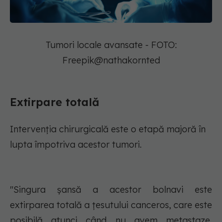
Tumori locale avansate - FOTO:
Freepik@nathakornted
Extirpare totală
Intervenția chirurgicală este o etapă majoră în
lupta împotriva acestor tumori.
"Singura șansă a acestor bolnavi este
extirparea totală a țesutului canceros, care este
posibilă atunci când nu avem metastaze.