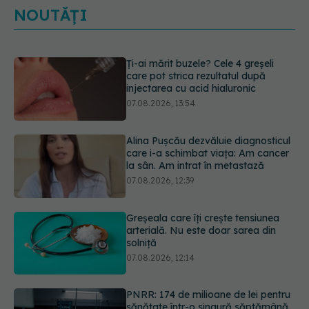
NOUTĂȚI
Ți-ai mărit buzele? Cele 4 greșeli
care pot strica rezultatul după
injectarea cu acid hialuronic
07.08.2026, 13:54
Alina Pușcău dezvăluie diagnosticul
care i-a schimbat viața: Am cancer
la sân. Am intrat în metastază
07.08.2026, 12:39
Greșeala care îți crește tensiunea
arterială. Nu este doar sarea din
solniță
07.08.2026, 12:14
PNRR: 174 de milioane de lei pentru
sănătate într-o singură săptămână.