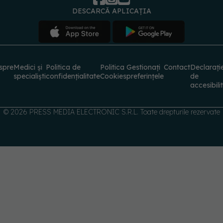
DESCARCĂ APLICAȚIA
spre
Medici și
Politica de
Politica
Gestionați
Contact
Declarați
specialiști
confidențialitate
Cookies
preferințele
de
accesibili
© 2026 PRESS MEDIA ELECTRONIC S.R.L. Toate drepturile rezervate