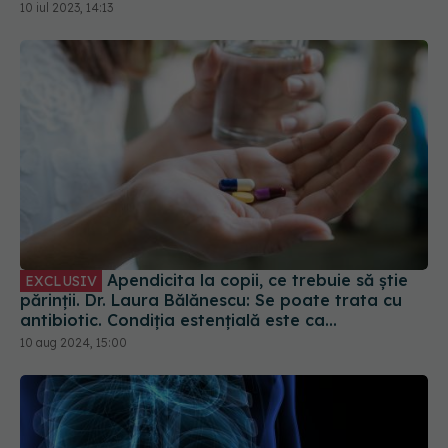
Apendicita la copii, ce trebuie să știe
EXCLUSIV
părinții. Dr. Laura Bălănescu: Se poate trata cu
antibiotic. Condiția estențială este ca
diagnosticul să fie pus în timp util
10 aug 2024, 15:00