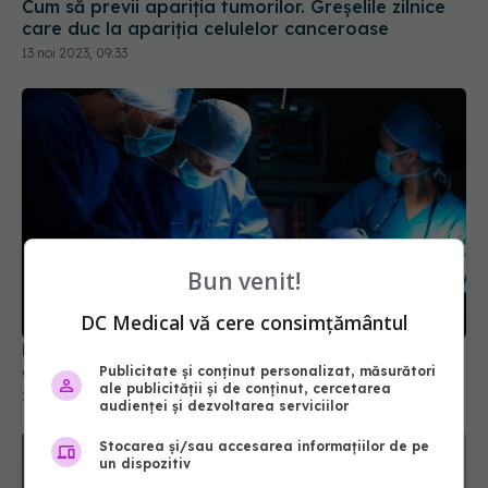
care duc la apariția celulelor canceroase
13 noi 2023, 09:33
Bun venit!
DC Medical vă cere consimțământul
De ce apare durerea după operație. BH4,
compusul care joacă un rol major
Publicitate și conținut personalizat, măsurători
26 aug 2024, 22:43
ale publicității și de conținut, cercetarea
audienței și dezvoltarea serviciilor
Stocarea și/sau accesarea informațiilor de pe
un dispozitiv