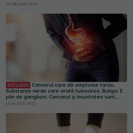
Cancerul care dă simptome târziu.
EXCLUSIV
Substanța verde care arată tumoarea. Buliga: E
plin de ganglioni. Cancerul și imunitatea sunt
două lucruri direct legate
12 iun 2023, 09:27