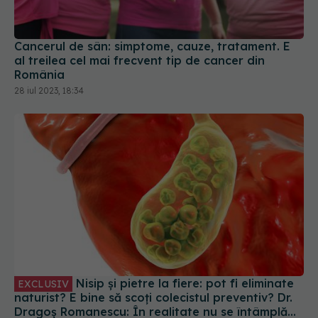
Cancerul de sân: simptome, cauze, tratament. E
al treilea cel mai frecvent tip de cancer din
România
28 iul 2023, 18:34
Nisip și pietre la fiere: pot fi eliminate
EXCLUSIV
naturist? E bine să scoți colecistul preventiv? Dr.
Dragoș Romanescu: În realitate nu se întâmplă
asta! De la pancreatită acută, până la Oddită
06 feb 2024, 13:03