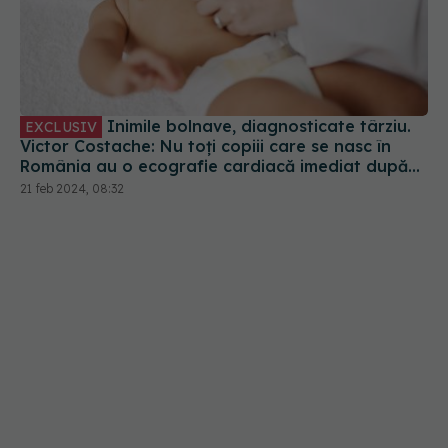
Inimile bolnave, diagnosticate târziu.
EXCLUSIV
Victor Costache: Nu toți copiii care se nasc în
România au o ecografie cardiacă imediat după
naștere. Asta ar salva mai multe vieți
21 feb 2024, 08:32