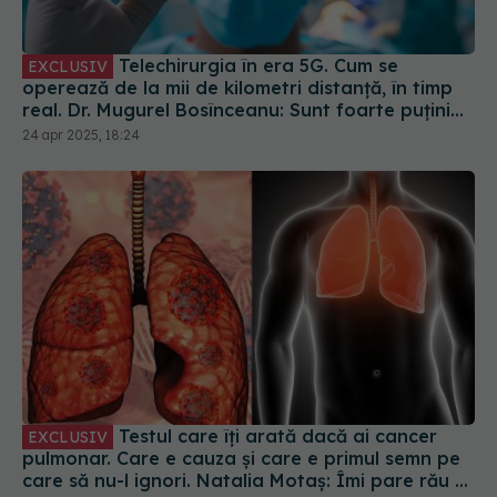
Telechirurgia în era 5G. Cum se
EXCLUSIV
operează de la mii de kilometri distanță, în timp
real. Dr. Mugurel Bosînceanu: Sunt foarte puțini
proctori pe glob. Controlează robotul de la
24 apr 2025, 18:24
distanță
Testul care îți arată dacă ai cancer
EXCLUSIV
pulmonar. Care e cauza și care e primul semn pe
care să nu-l ignori. Natalia Motaș: Îmi pare rău să
spun. E parșiv ca boală
10 iul 2023, 14:13