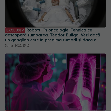
Robotul în oncologie. Tehnica ce
EXCLUSIV
descoperă tumoarea. Teodor Buliga: Vezi dacă
un ganglion este în preajma tumorii și dacă e
prins sau nu de tumoare
31 mai 2023, 15:13
Toracoscopia, intervenția care elimină
EXCLUSIV