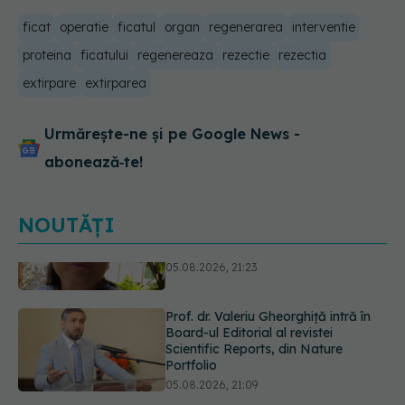
ficat
operatie
ficatul
organ
regenerarea
interventie
proteina
ficatului
regenereaza
rezectie
rezectia
extirpare
extirparea
Urmărește-ne și pe Google News -
abonează‑te!
NOUTĂȚI
Prof. dr. Valeriu Gheorghiță intră în
Board-ul Editorial al revistei
Scientific Reports, din Nature
Portfolio
05.08.2026, 21:09
Testul de 10 minute care poate