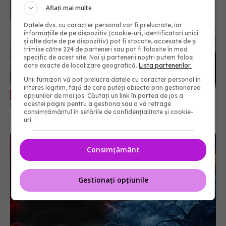
Aflați mai multe
Datele dvs. cu caracter personal vor fi prelucrate, iar
informațiile de pe dispozitiv (cookie-uri, identificatori unici
și alte date de pe dispozitiv) pot fi stocate, accesate de și
trimise către 224 de parteneri sau pot fi folosite în mod
specific de acest site. Noi și partenerii noștri putem folosi
date exacte de localizare geografică.
Lista partenerilor.
Unii furnizori vă pot prelucra datele cu caracter personal în
Ce trebuie să știi despre nodulii
EXCLUSIV
interes legitim, față de care puteți obiecta prin gestionarea
mamari. Dr. Cătălin Jianu: Stadiu avansat
opțiunilor de mai jos. Căutați un link în partea de jos a
acestei pagini pentru a gestiona sau a vă retrage
06 apr 2025, 19:15
consimțământul în setările de confidențialitate și cookie-
uri.
Consimțământ
Gestionați opțiunile