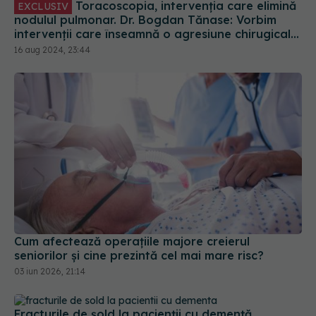
nodulul pulmonar. Dr. Bogdan Tănase: Vorbim
intervenții care înseamnă o agresiune chirugicală
mai mică asupra organismului
16 aug 2024, 23:44
Cum afectează operațiile majore creierul
seniorilor și cine prezintă cel mai mare risc?
03 iun 2026, 21:14
Fracturile de șold la pacienții cu demență.
Beneficiile și riscurile chirurgiei