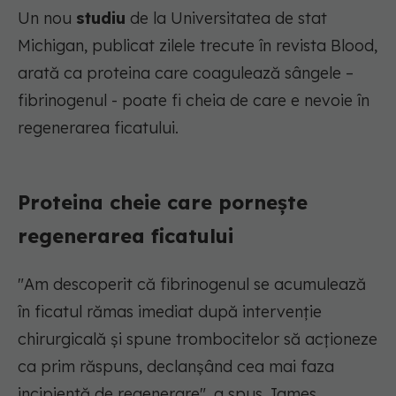
Un nou
studiu
de la Universitatea de stat
Michigan, publicat zilele trecute în revista Blood,
arată ca proteina care coagulează sângele –
fibrinogenul - poate fi cheia de care e nevoie în
regenerarea ficatului.
Proteina cheie care pornește
regenerarea ficatului
"Am descoperit că fibrinogenul se acumulează
în ficatul rămas imediat după intervenție
chirurgicală și spune trombocitelor să acționeze
ca prim răspuns, declanșând cea mai faza
incipientă de regenerare", a spus James