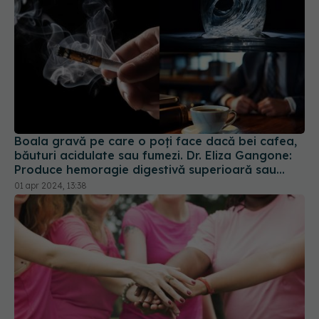
Boala gravă pe care o poți face dacă bei cafea,
băuturi acidulate sau fumezi. Dr. Eliza Gangone:
Produce hemoragie digestivă superioară sau
infecție
01 apr 2024, 13:38