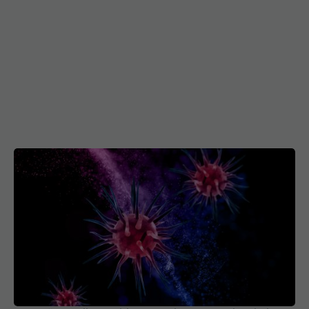
Cum să previi apariția tumorilor. Greșelile zilnice