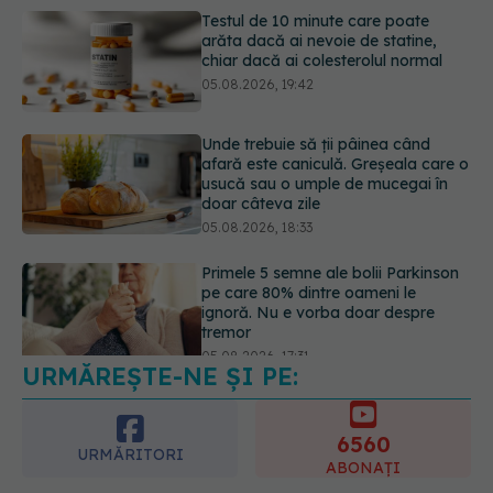
arăta dacă ai nevoie de statine,
chiar dacă ai colesterolul normal
05.08.2026, 19:42
Unde trebuie să ții pâinea când
afară este caniculă. Greșeala care o
usucă sau o umple de mucegai în
doar câteva zile
05.08.2026, 18:33
Primele 5 semne ale bolii Parkinson
pe care 80% dintre oameni le
ignoră. Nu e vorba doar despre
tremor
05.08.2026, 17:31
URMĂREȘTE-NE ȘI PE:
Gabriela Cristea, manifest pentru
respect și acceptare: Corpul
fiecăruia spune o poveste
6560
05.08.2026, 21:23
URMĂRITORI
ABONAȚI