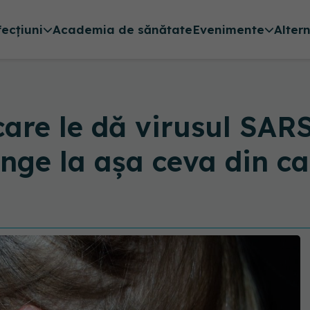
fecțiuni
Academia de sănătate
Evenimente
Alter
care le dă virusul SAR
unge la așa ceva din 