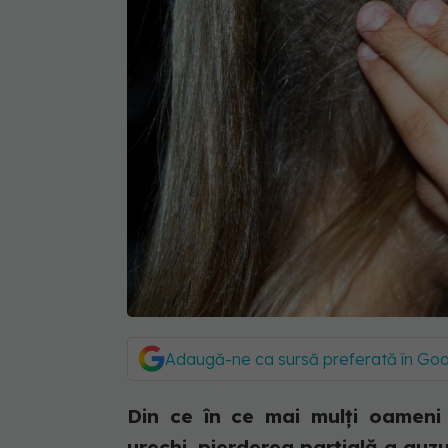
Adaugă-ne ca sursă preferată în Go
Din ce în ce mai mulți oameni
urechi, pierderea parțială a auzu