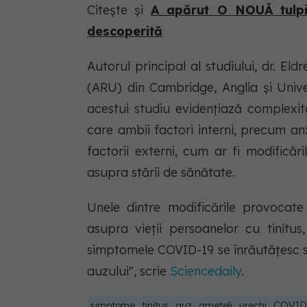
Citește și
A apărut O NOUĂ tulpi
descoperită
Autorul principal al studiului, dr. El
(ARU) din Cambridge, Anglia și Unive
acestui studiu evidențiază complexită
care ambii factori interni, precum an
factorii externi, cum ar fi modificări
asupra stării de sănătate.
Unele dintre modificările provocat
asupra vieții persoanelor cu tinitus
simptomele COVID-19 se înrăutățesc sau,
auzului", scrie
Sciencedaily
.
simptome
tinitus
auz
ameteli
urechi
COVID