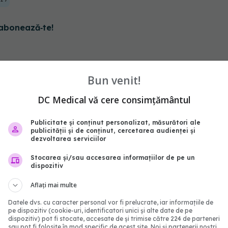
abonează‑te!
Bun venit!
DC Medical vă cere consimțământul
Publicitate și conținut personalizat, măsurători ale
publicității și de conținut, cercetarea audienței și
dezvoltarea serviciilor
Stocarea și/sau accesarea informațiilor de pe un
dispozitiv
răspândit COVID-19 prin
Ai rămas fără miros du
Aflați mai multe
e aerisire a blocurilor
COVID? Cât timp poate 
problema
Datele dvs. cu caracter personal vor fi prelucrate, iar informațiile de
pe dispozitiv (cookie-uri, identificatori unici și alte date de pe
22:04
25 sep 2025, 22:40
dispozitiv) pot fi stocate, accesate de și trimise către 224 de parteneri
sau pot fi folosite în mod specific de acest site. Noi și partenerii noștri