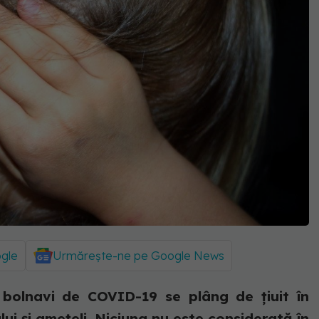
ogle
Urmărește-ne pe Google News
 bolnavi de COVID-19 se plâng de țiuit în
lui și amețeli. Niciuna nu este considerată în