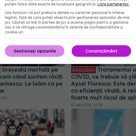
putem folosi date exacte de localizare geografică.
Lista partenerilor.
Unii furnizori vă pot prelucra datele cu caracter personal în interes
legitim, față de care puteți obiecta prin gestionarea opțiunilor de mai
jos. Căutați un link în partea de jos a acestei pagini pentru a gestiona
sau a vă retrage consimțământul în setările de confidențialitate și
cookie-uri.
Gestionați opțiunile
Consimțământ
Greșeala mortală pe
Tratamentul or
EXCLUSIV
acem când suntem răciți.
COVID, ce trebuie să știi.
arinescu: Le luăm ca pe
Aysel Florescu: Este d
ne
ca eficiență virală. A re
foarte mult riscul de spi
5:44
15 sep 2024, 22:33