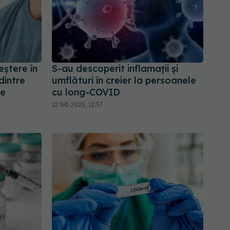
eștere în
S-au descoperit inflamaţii și
dintre
umflături în creier la persoanele
le
cu long-COVID
12 feb 2025, 12:57