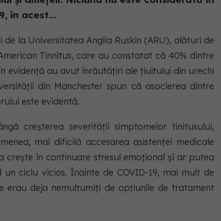
 în acest...
 de la Universitatea Anglia Ruskin (ARU), alături de
și American Tinnitus, care au constatat că 40% dintre
 evidență au avut înrăutățiri ale țiuitului din urechi
iversității din Manchester spun că asocierea dintre
brului este evidentă.
gă creșterea severității simptomelor tinitusului,
enea, mai dificilă accesarea asistenței medicale
a crește în continuare stresul emoțional și ar putea
d un ciclu vicios. Înainte de COVID-19, mai mult de
ie erau deja nemulțumiți de opțiunile de tratament