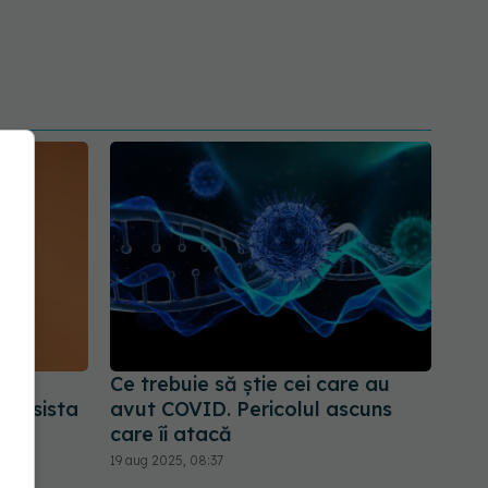
pă
Ce trebuie să știe cei care au
persista
avut COVID. Pericolul ascuns
care îi atacă
19 aug 2025, 08:37