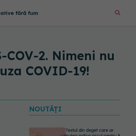
native fără fum
S-COV-2. Nimeni nu
cauza COVID-19!
NOUTĂȚI
Testul din deget care ar
putea indica riscul pentru 8