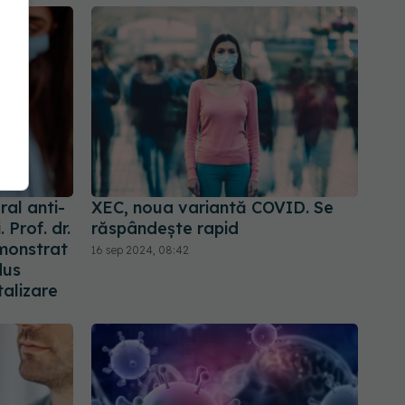
al anti-
XEC, noua variantă COVID. Se
 Prof. dr.
răspândește rapid
emonstrat
16 sep 2024, 08:42
dus
talizare