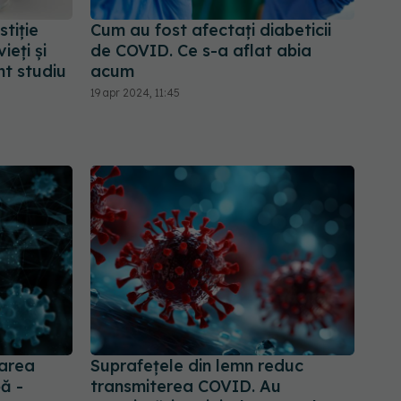
tiție
Cum au fost afectați diabeticii
ieți și
de COVID. Ce s-a aflat abia
nt studiu
acum
19 apr 2024, 11:45
area
Suprafețele din lemn reduc
ă -
transmiterea COVID. Au