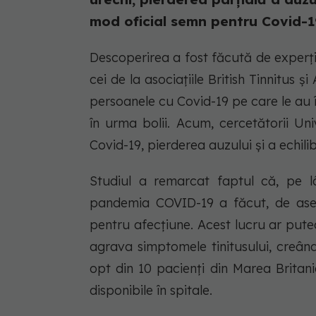
mod oficial semn pentru Covid-19,
Descoperirea a fost făcută de experții
cei de la asociațiile British Tinnitus 
persoanele cu Covid-19 pe care le au în
în urma bolii. Acum, cercetătorii Un
Covid-19, pierderea auzului și a echili
Studiul a remarcat faptul că, pe lân
pandemia COVID-19 a făcut, de asem
pentru afecțiune. Acest lucru ar pute
agrava simptomele tinitusului, creân
opt din 10 pacienți din Marea Britan
disponibile în spitale.