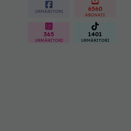
Sorin Bogdan
(SANADOR): Au metode
6560
URMĂRITORI
de prevenție
ABONAȚI
07.08.2026, 20:09
365
1401
URMĂRITORI
URMĂRITORI