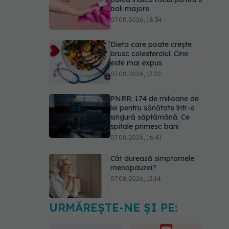
boli majore
07.08.2026, 18:34
Dieta care poate crește
brusc colesterolul. Cine
este mai expus
07.08.2026, 17:22
PNRR: 174 de milioane de
lei pentru sănătate într-o
singură săptămână. Ce
spitale primesc bani
07.08.2026, 16:41
Cât durează simptomele
menopauzei?
07.08.2026, 15:14
URMĂREȘTE-NE ȘI PE:
EXCLUSIV
Cancerele
care pot fi prevenite. Dr.