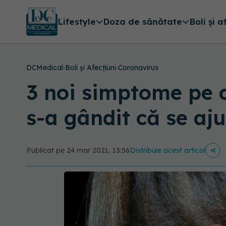
Lifestyle
Doza de sănătate
Boli și a
DCMedical
›
Boli și Afecțiuni
›
Coronavirus
3 noi simptome pe 
s-a gândit că se aj
Publicat pe 24 mar 2021, 13:56
Distribuie acest articol