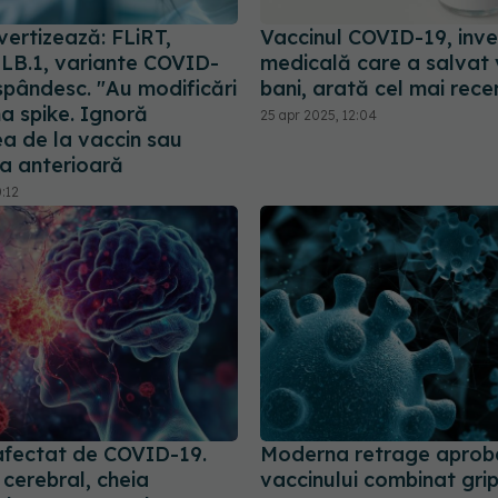
vertizează: FLiRT,
Vaccinul COVID-19, inves
 LB.1, variante COVID-
medicală care a salvat v
spândesc. "Au modificări
bani, arată cel mai rece
na spike. Ignoră
25 apr 2025, 12:04
ea de la vaccin sau
ea anterioară
0:12
 afectat de COVID-19.
Moderna retrage aprob
 cerebral, cheia
vaccinului combinat grip