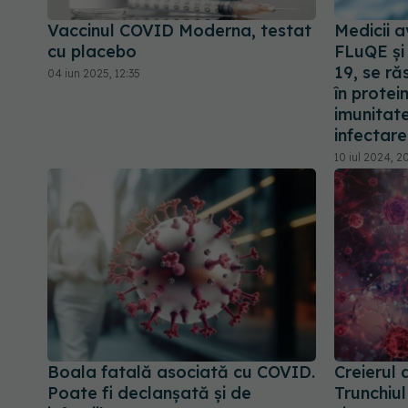
Vaccinul COVID Moderna, testat
Medicii a
cu placebo
FLuQE și
19, se ră
04 iun 2025, 12:35
în protei
imunitat
infectar
10 iul 2024, 2
Boala fatală asociată cu COVID.
Creierul
Poate fi declanșată și de
Trunchiul