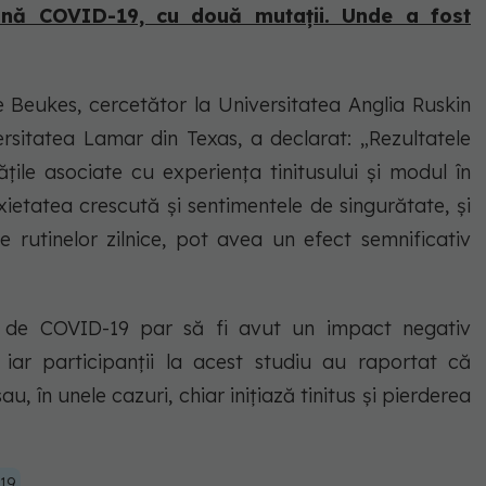
nă COVID-19, cu două mutații. Unde a fost
dre Beukes, cercetător la Universitatea Anglia Ruskin
rsitatea Lamar din Texas, a declarat: „Rezultatele
țile asociate cu experiența tinitusului și modul în
xietatea crescută și sentimentele de singurătate, și
le rutinelor zilnice, pot avea un efect semnificativ
e de COVID-19 par să fi avut un impact negativ
, iar participanții la acest studiu au raportat că
 în unele cazuri, chiar inițiază tinitus și pierderea
19