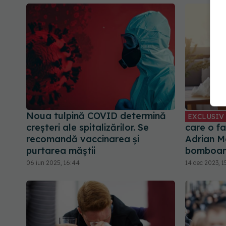
Noua tulpină COVID determină
EXCLUSIV
creșteri ale spitalizărilor. Se
care o f
recomandă vaccinarea și
Adrian M
purtarea măștii
bomboa
06 iun 2025, 16:44
14 dec 2023, 1