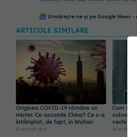
Urmărește-ne și pe Google News - 
ARTICOLE SIMILARE
Originea COVID-19 rămâne un
Cum s-a 
mister. Ce ascunde China? Ce s-a
coloana d
întâmplat, de fapt, în Wuhan
vechi
22 ian 2025, 18:57
18 iun 2026, 