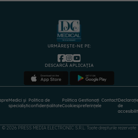
URMĂREȘTE-NE PE:
DESCARCĂ APLICAȚIA
spre
Medici și
Politica de
Politica
Gestionați
Contact
Declarați
specialiști
confidențialitate
Cookies
preferințele
de
accesibili
© 2026 PRESS MEDIA ELECTRONIC S.R.L. Toate drepturile rezervate