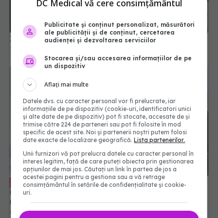
DC Medical vă cere consimțământul
Publicitate și conținut personalizat, măsurători
ale publicității și de conținut, cercetarea
XEC, noua variantă COVID. Se răspândește rapid
audienței și dezvoltarea serviciilor
16 sep 2024, 08:42
Stocarea și/sau accesarea informațiilor de pe
un dispozitiv
Aflați mai multe
Datele dvs. cu caracter personal vor fi prelucrate, iar
informațiile de pe dispozitiv (cookie-uri, identificatori unici
și alte date de pe dispozitiv) pot fi stocate, accesate de și
trimise către 224 de parteneri sau pot fi folosite în mod
specific de acest site. Noi și partenerii noștri putem folosi
date exacte de localizare geografică.
Lista partenerilor.
Unii furnizori vă pot prelucra datele cu caracter personal în
interes legitim, față de care puteți obiecta prin gestionarea
opțiunilor de mai jos. Căutați un link în partea de jos a
acestei pagini pentru a gestiona sau a vă retrage
Paxlovid: când apare în România, cine
EXCLUSIV
consimțământul în setările de confidențialitate și cookie-
îl poate lua. Cum acționează nirmatrelvir și
uri.
ritonavir, substanțele din Paxlovid. Rafila: S-a
semnat contractul. Va fi disponibil la
09 oct 2023, 13:08