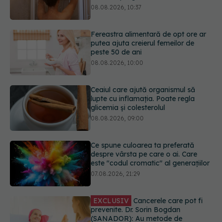
putea ajuta creierul femeilor de
peste 50 de ani
08.08.2026, 10:00
Ceaiul care ajută organismul să
lupte cu inflamația. Poate regla
glicemia și colesterolul
08.08.2026, 09:00
Ce spune culoarea ta preferată
despre vârsta pe care o ai. Care
este "codul cromatic" al generațiilor
07.08.2026, 21:29
EXCLUSIV
Cancerele care pot fi
prevenite. Dr. Sorin Bogdan
(SANADOR): Au metode de
prevenție
07.08.2026, 20:09
Trucul simplu de vară care te