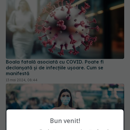
Boala fatală asociată cu COVID. Poate fi
declanșată și de infecțiile ușoare. Cum se
manifestă
13 mai 2024, 08:44
Bun venit!