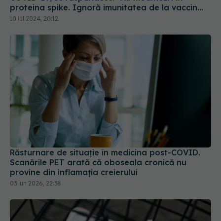
proteina spike. Ignoră imunitatea de la vaccin
sau infectarea anterioară
10 iul 2024, 20:12
Răsturnare de situație în medicina post-COVID.
Scanările PET arată că oboseala cronică nu
provine din inflamația creierului
03 iun 2026, 22:38