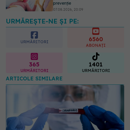
răcorește după duș. De ce este bine
să nu te ștergi imediat
08.08.2026, 10:37
URMĂREȘTE-NE ȘI PE:
6560
URMĂRITORI
ABONAȚI
365
1401
URMĂRITORI
URMĂRITORI
ARTICOLE SIMILARE