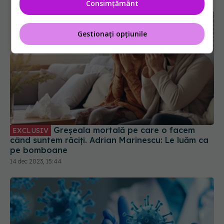
recomandarea medicului
Consimțământ
Gestionați opțiunile
Greșeala mortală pe care o facem
EXCLUSIV
când suntem răciți. Adrian Marinescu: Le luăm ca
pe bomboane
14 dec 2023, 15:44