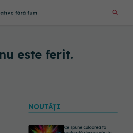
native fără fum
u este ferit.
NOUTĂȚI
Ce spune culoarea ta
preferată despre vârsta