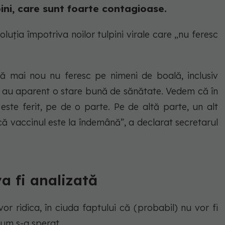
pini, care sunt foarte contagioase.
luția împotriva noilor tulpini virale care „nu feresc
lă mai nou nu feresc pe nimeni de boală, inclusiv
 au aparent o stare bună de sănătate. Vedem că în
 este ferit, pe de o parte. Pe de altă parte, un alt
ă vaccinul este la îndemână”, a declarat secretarul
va fi analizată
 vor ridica, în ciuda faptului că (probabil) nu vor fi
cum s-a sperat.