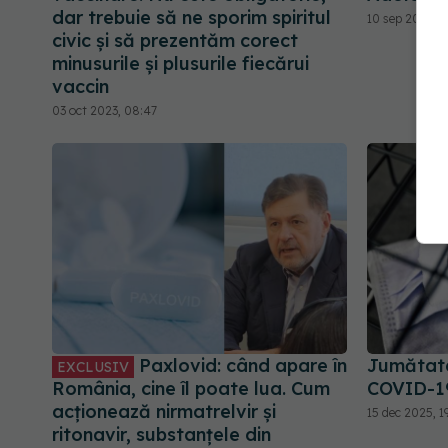
dar trebuie să ne sporim spiritul
10 sep 2024, 1
civic și să prezentăm corect
minusurile și plusurile fiecărui
vaccin
03 oct 2023, 08:47
Paxlovid: când apare în
Jumătate 
EXCLUSIV
România, cine îl poate lua. Cum
COVID-1
acționează nirmatrelvir și
15 dec 2025, 19
ritonavir, substanțele din