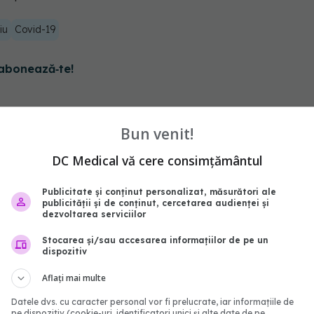
iu
Covid-19
abonează‑te!
Bun venit!
DC Medical vă cere consimțământul
Publicitate și conținut personalizat, măsurători ale
publicității și de conținut, cercetarea audienței și
dezvoltarea serviciilor
Stocarea și/sau accesarea informațiilor de pe un
dispozitiv
-ul impus de COVID a
Vaccinul COVID-19, inves
Aflați mai multe
 îmbătrânirea creierului.
medicală care a salvat v
Datele dvs. cu caracter personal vor fi prelucrate, iar informațiile de
ții, cei mai afectați
bani, arată cel mai rece
pe dispozitiv (cookie-uri, identificatori unici și alte date de pe