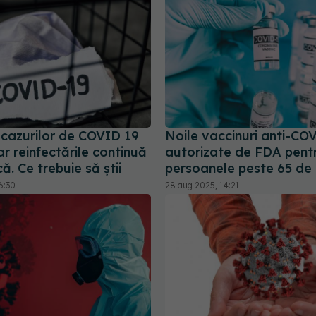
cazurilor de COVID 19
Noile vaccinuri anti-CO
r reinfectările continuă
autorizate de FDA pent
ă. Ce trebuie să știi
persoanele peste 65 de 
6:30
28 aug 2025, 14:21