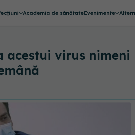
fecțiuni
Academia de sănătate
Evenimente
Alter
a acestui virus nimeni n
ndemână