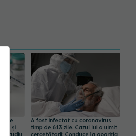
tiție
A fost infectat cu coronavirus
ieți și
timp de 613 zile. Cazul lui a uimit
nt studiu
cercetătorii: Conduce la apariția