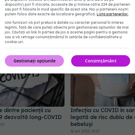
dispozitiv) pot fi stocate, accesate de și trimise către 224 de parteneri
8:14
25 apr 2025, 12:04
sau pot fi folosite în mod specific de acest site. Noi și partenerii noștri
putem folosi date exacte de localizare geografică.
Lista partenerilor.
Unii furnizori vă pot prelucra datele cu caracter personal în interes
legitim, față de care puteți obiecta prin gestionarea opțiunilor de mai
jos. Căutați un link în partea de jos a acestei pagini pentru a gestiona
sau a vă retrage consimțământul în setările de confidențialitate și
cookie-uri.
Gestionați opțiunile
Consimțământ
dintre pacienții cu
Infecția cu COVID în sar
9 dezvoltă long-COVID
legată de risc dublu de 
bebeluși
:11
31 oct 2025, 19:27