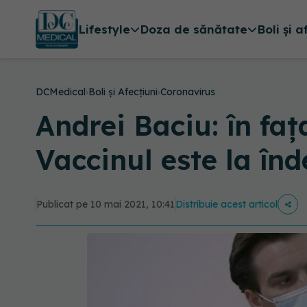
Lifestyle
Doza de sănătate
Boli și a
DCMedical
›
Boli și Afecțiuni
›
Coronavirus
Andrei Baciu: în faț
Vaccinul este la î
Publicat pe 10 mai 2021, 10:41
Distribuie acest articol