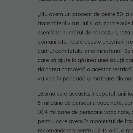
„Nu avem un procent de peste 50 la su
transmiterii virusului și atunci trebuie
esențiale: numărul de noi cazuri, rata 
comunitate, toate aceste chestiuni tre
cadrul comitetului interministerial. S
care să ajute la găsirea unei soluții ca
ridicarea completă a acestor restricți
va veni în perioadă următoare din part
„Borna este aceasta, începutul lunii iu
5 milioane de persoane vaccinate, care
10,4 milioane de persoane vaccinate, 
pentru care avem în momentul de faț
recomandarea pentru 12-16 ani”, a mai