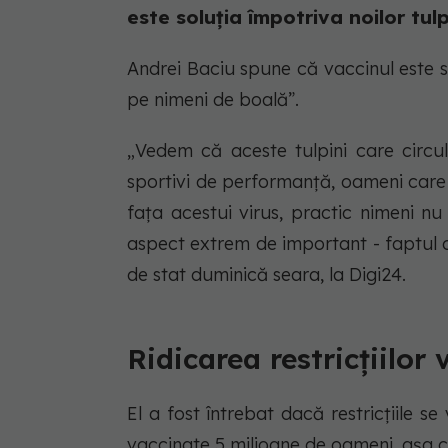
este soluția împotriva noilor tul
Andrei Baciu spune că vaccinul este so
pe nimeni de boală”.
„Vedem că aceste tulpini care circu
sportivi de performanță, oameni care
fața acestui virus, practic nimeni nu
aspect extrem de important - faptul c
de stat duminică seara, la Digi24.
Ridicarea restricțiilor 
El a fost întrebat dacă restricțiile se
vaccinate 5 milioane de oameni, așa 