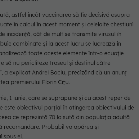
tă, astfel încât vaccinarea să fie decisivă asupra
 luate în calcul în acest moment și celelalte chestiuni
de incidență, cât de mult se transmite virusul în
buie combinate și la acest lucru se lucrează în
e analizează toate aceste elemente într-o ecuație
re să nu pericliteze traseul și destinul către
i”, a explicat Andrei Baciu, precizând că un anunț
ea premierului Florin Cîțu.
nie, 1 iunie, care se suprapune și cu acest reper de
 este obiectivul parțial în atingerea obiectivului de
ceea ce reprezintă 70 la sută din populația adultă
ă recomandare. Probabil va apărea și
 spus el.