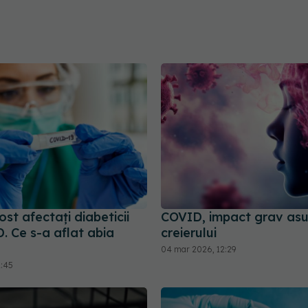
st afectați diabeticii
COVID, impact grav as
. Ce s-a aflat abia
creierului
04 mar 2026, 12:29
1:45