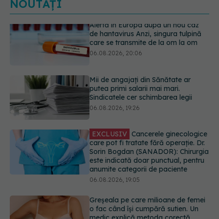
NOUTĂȚI
Mii de angajați din Sănătate ar
putea primi salarii mai mari.
Sindicatele cer schimbarea legii
06.08.2026, 19:26
EXCLUSIV
Cancerele ginecologice
care pot fi tratate fără operație. Dr.
Sorin Bogdan (SANADOR): Chirurgia
este indicată doar punctual, pentru
anumite categorii de paciente
06.08.2026, 19:05
Greșeala pe care milioane de femei
o fac când își cumpără sutien. Un
medic explică metoda corectă
06.08.2026, 18:08
Colebil și Panzcebil, blocate