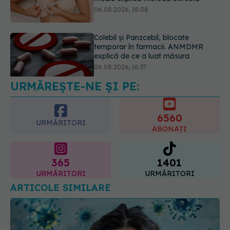
temporar în farmacii. ANMDMR
explică de ce a luat măsura
06.08.2026, 16:37
Alertă în Europa după un nou caz
de hantavirus Anzi, singura tulpină
care se transmite de la om la om
06.08.2026, 20:06
URMĂREȘTE-NE ȘI PE:
6560
URMĂRITORI
ABONAȚI
365
1401
URMĂRITORI
URMĂRITORI
ARTICOLE SIMILARE