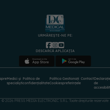
URMĂREȘTE-NE PE:
DESCARCĂ APLICAȚIA
spre
Medici și
Politica de
Politica
Gestionați
Contact
Declarați
specialiști
confidențialitate
Cookies
preferințele
de
accesibili
© 2026 PRESS MEDIA ELECTRONIC S.R.L. Toate drepturile rezervate