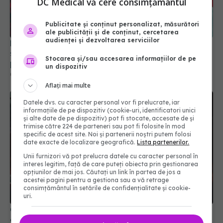
DC Medical vă cere consimțământul
Publicitate și conținut personalizat, măsurători
ale publicității și de conținut, cercetarea
audienței și dezvoltarea serviciilor
Noua tulpină COVID determină creșteri ale
spitalizărilor. Se recomandă vaccinarea și
Stocarea și/sau accesarea informațiilor de pe
purtarea măștii
un dispozitiv
06 iun 2025, 16:44
Aflați mai multe
Datele dvs. cu caracter personal vor fi prelucrate, iar
informațiile de pe dispozitiv (cookie-uri, identificatori unici
și alte date de pe dispozitiv) pot fi stocate, accesate de și
trimise către 224 de parteneri sau pot fi folosite în mod
specific de acest site. Noi și partenerii noștri putem folosi
date exacte de localizare geografică.
Lista partenerilor.
Unii furnizori vă pot prelucra datele cu caracter personal în
interes legitim, față de care puteți obiecta prin gestionarea
opțiunilor de mai jos. Căutați un link în partea de jos a
acestei pagini pentru a gestiona sau a vă retrage
consimțământul în setările de confidențialitate și cookie-
uri.
Ce este varianta COVID "Cicada" și de ce se tem
experții