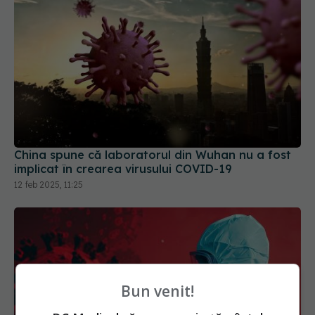
China spune că laboratorul din Wuhan nu a fost
implicat în crearea virusului COVID-19
12 feb 2025, 11:25
Bun venit!