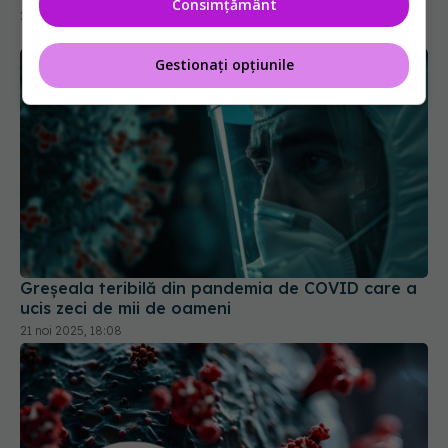
Consimțământ
29 mar 2026, 10:32
Gestionați opțiunile
Greșeala teribilă din pandemia de COVID care a
ucis zeci de mii de oameni
21 noi 2025, 18:08