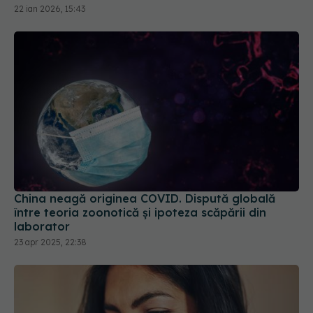
22 ian 2026, 15:43
China neagă originea COVID. Dispută globală
între teoria zoonotică și ipoteza scăpării din
laborator
23 apr 2025, 22:38