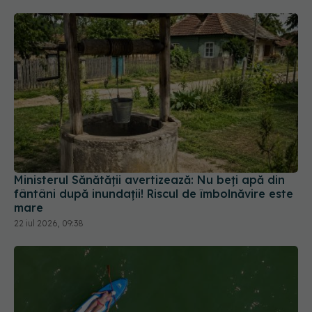
Ministerul Sănătății avertizează: Nu beți apă din
fântâni după inundații! Riscul de îmbolnăvire este
mare
22 iul 2026, 09:38