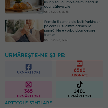
Primele 5 semne ale bolii Parkinson
pe care 80% dintre oameni le
ignoră. Nu e vorba doar despre
tremor
05.08.2026, 17:31
Gabriela Cristea, manifest pentru
respect și acceptare: Corpul
fiecăruia spune o poveste
05.08.2026, 21:23
URMĂREȘTE-NE ȘI PE:
6560
URMĂRITORI
ABONAȚI
365
1401
URMĂRITORI
URMĂRITORI
ARTICOLE SIMILARE