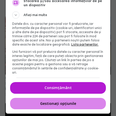
Stocarea și/sau accesarea informațiilor de pe
un dispozitiv
Aflați mai multe
Datele dvs. cu caracter personal vor fi prelucrate, iar
informațiile de pe dispozitiv (cookie-uri, identificatori unici
și alte date de pe dispozitiv) pot fi stocate, accesate de și
trimise către 224 de parteneri sau pot fi folosite în mod
specific de acest site. Noi și partenerii noștri putem folosi
date exacte de localizare geografică.
Lista partenerilor.
Unii furnizori vă pot prelucra datele cu caracter personal în
interes legitim, față de care puteți obiecta prin gestionarea
opțiunilor de mai jos. Căutați un link în partea de jos a
acestei pagini pentru a gestiona sau a vă retrage
consimțământul în setările de confidențialitate și cookie-
uri.
Global Forum on Nicotine 2026: Interdicțiile și
sănătatea publică: de ce rezultatele nu sunt
Consimțământ
întotdeauna cele așteptate
26 iun 2026, 14:48
Gestionați opțiunile