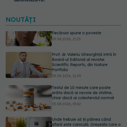
NOUTĂȚI
Prof. dr. Valeriu Gheorghiță intră în
Board-ul Editorial al revistei
Scientific Reports, din Nature
Portfolio
05.08.2026, 21:09
Testul de 10 minute care poate
arăta dacă ai nevoie de statine,
chiar dacă ai colesterolul normal
05.08.2026, 19:42
Unde trebuie să ții pâinea când
afară este caniculă. Greșeala care o
usucă sau o umple de mucegai în
doar câteva zile
05.08.2026, 18:33