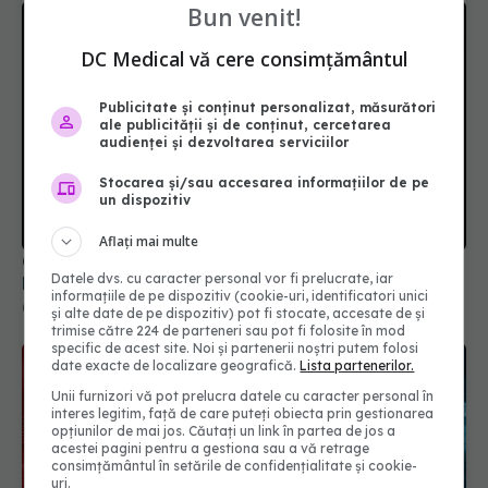
Bun venit!
DC Medical vă cere consimțământul
Publicitate și conținut personalizat, măsurători
ale publicității și de conținut, cercetarea
audienței și dezvoltarea serviciilor
Stocarea și/sau accesarea informațiilor de pe
un dispozitiv
Aflați mai multe
Colebil și Panzcebil, blocate la vânzare în
Datele dvs. cu caracter personal vor fi prelucrate, iar
România. Anunțul făcut de Biofarm
informațiile de pe dispozitiv (cookie-uri, identificatori unici
04 aug 2026, 19:47
și alte date de pe dispozitiv) pot fi stocate, accesate de și
trimise către 224 de parteneri sau pot fi folosite în mod
specific de acest site. Noi și partenerii noștri putem folosi
date exacte de localizare geografică.
Lista partenerilor.
Unii furnizori vă pot prelucra datele cu caracter personal în
interes legitim, față de care puteți obiecta prin gestionarea
opțiunilor de mai jos. Căutați un link în partea de jos a
acestei pagini pentru a gestiona sau a vă retrage
consimțământul în setările de confidențialitate și cookie-
uri.