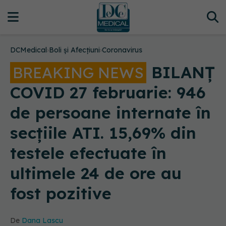
DCMedical
›
Boli și Afecțiuni
›
Coronavirus
BILANȚ
BREAKING NEWS
COVID 27 februarie: 946
de persoane internate în
secțiile ATI. 15,69% din
testele efectuate în
ultimele 24 de ore au
fost pozitive
De
Dana Lascu