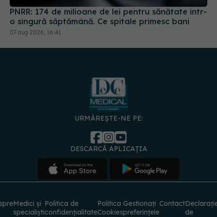
PNRR: 174 de milioane de lei pentru sănătate într-
o singură săptămână. Ce spitale primesc bani
07 aug 2026, 16:41
URMĂREȘTE-NE PE:
DESCARCĂ APLICAȚIA
spre
Medici și
Politica de
Politica
Gestionați
Contact
Declarați
specialiști
confidențialitate
Cookies
preferințele
de