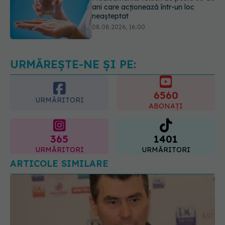
Transpirații nocturne: semnul ignorat
care poate ascunde probleme
serioase de sănătate
08.08.2026, 20:00
URMĂREȘTE-NE ȘI PE:
6560
URMĂRITORI
ABONAȚI
365
1401
URMĂRITORI
URMĂRITORI
ARTICOLE SIMILARE