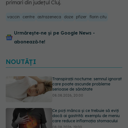
primari din judeţul Cluj.
vaccin
centre
astrazeneca
doze
pfizer
florin citu
Urmărește-ne și pe Google News -
abonează‑te!
NOUTĂȚI
Ce poți mânca și ce trebuie să eviți
dacă ai gastrită: exemplu de meniu
care reduce inflamația stomacului
08.08.2026, 19:00
Microplasticele pot traversa bariera
placentară și modifica hormonii
08.08.2026, 18:00