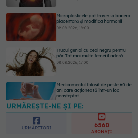
Trucul genial cu ceai negru pentru
păr. Tot mai multe femei îl adoră
08.08.2026, 17:00
Medicamentul folosit de peste 60 de
ani care acționează într-un loc
neașteptat
08.08.2026, 16:00
URMĂREȘTE-NE ȘI PE:
Transpirații nocturne: semnul ignorat
care poate ascunde probleme
serioase de sănătate
6560
08.08.2026, 20:00
URMĂRITORI
ABONAȚI
365
1401
URMĂRITORI
URMĂRITORI