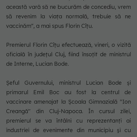
această vară să ne bucurăm de concediu, vrem
să revenim la viaţa normală, trebuie să ne
vaccinăm", a mai spus Florin Cîţu.
Premierul Florin Cîţu efectuează, vineri, o vizită
oficială în judeţul Cluj, fiind însoţit de ministrul
de Interne, Lucian Bode.
Şeful Guvernului, ministrul Lucian Bode şi
primarul Emil Boc au fost la centrul de
vaccinare amenajat la Şcoala Gimnazială ''Ion
Creangă'' din Cluj-Napoca. În cursul zilei,
premierul se va întâlni cu reprezentanţi ai
industriei de evenimente din municipiu şi cu