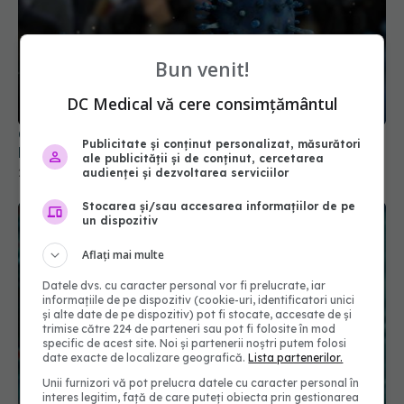
Bun venit!
Creștere îngrijorătoare a cazurilor COVID-19 în
România
DC Medical vă cere consimțământul
25 aug 2025, 22:31
Publicitate și conținut personalizat, măsurători
ale publicității și de conținut, cercetarea
audienței și dezvoltarea serviciilor
Stocarea și/sau accesarea informațiilor de pe
un dispozitiv
Aflați mai multe
Datele dvs. cu caracter personal vor fi prelucrate, iar
informațiile de pe dispozitiv (cookie-uri, identificatori unici
și alte date de pe dispozitiv) pot fi stocate, accesate de și
trimise către 224 de parteneri sau pot fi folosite în mod
specific de acest site. Noi și partenerii noștri putem folosi
Greșeala teribilă din pandemia de COVID care a
date exacte de localizare geografică.
Lista partenerilor.
ucis zeci de mii de oameni
Unii furnizori vă pot prelucra datele cu caracter personal în
21 noi 2025, 18:08
interes legitim, față de care puteți obiecta prin gestionarea