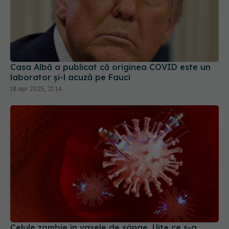
Casa Albă a publicat că originea COVID este un
laborator și-l acuză pe Fauci
18 apr 2025, 21:14
Celule zombie în vasele de sânge. Uite ce s-a
întâmplat cu sângele tău dacă ai avut COVID
28 iul 2025, 15:08