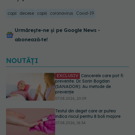
copii
decese
copiii
coronavirus
Covid-19
Urmărește-ne și pe Google News -
abonează‑te!
NOUTĂȚI
Testul din deget care ar putea
indica riscul pentru 8 boli majore
07.08.2026, 18:34
Dieta care poate crește brusc
colesterolul. Cine este mai expus
07.08.2026, 17:22