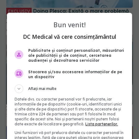
trebuie să ne sporim spiritul civic și să prezentăm
corect minusurile și plusurile fiecărui vaccin
03 oct 2023, 08:47
Bun venit!
DC Medical vă cere consimțământul
Publicitate și conținut personalizat, măsurători
ale publicității și de conținut, cercetarea
audienței și dezvoltarea serviciilor
Stocarea și/sau accesarea informațiilor de pe
un dispozitiv
Aflați mai multe
XEC, noua variantă COVID. Se răspândește rapid
16 sep 2024, 08:42
Datele dvs. cu caracter personal vor fi prelucrate, iar
informațiile de pe dispozitiv (cookie-uri, identificatori unici
și alte date de pe dispozitiv) pot fi stocate, accesate de și
trimise către 224 de parteneri sau pot fi folosite în mod
specific de acest site. Noi și partenerii noștri putem folosi
date exacte de localizare geografică.
Lista partenerilor.
Unii furnizori vă pot prelucra datele cu caracter personal în
interes legitim, față de care puteți obiecta prin gestionarea