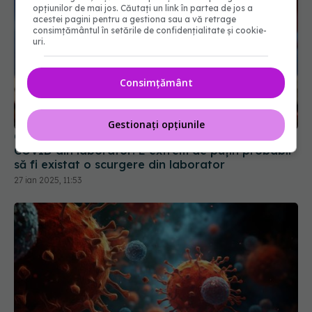
opțiunilor de mai jos. Căutați un link în partea de jos a
acestei pagini pentru a gestiona sau a vă retrage
consimțământul în setările de confidențialitate și cookie-
uri.
Consimțământ
China neagă acuzația CIA cu privire la apariția
COVID din laborator: E extrem de puţin probabil
să fi existat o scurgere din laborator
Gestionați opțiunile
27 ian 2025, 11:53