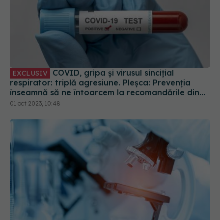
COVID, gripa și virusul sincițial
EXCLUSIV
respirator: triplă agresiune. Pleșca: Prevenția
înseamnă să ne întoarcem la recomandările din
timpul pandemiei!
01 oct 2023, 10:48
Doina Pleșca: Există o mare problemă
EXCLUSIV
legată de vaccinare. Nu este obligatorie, dar