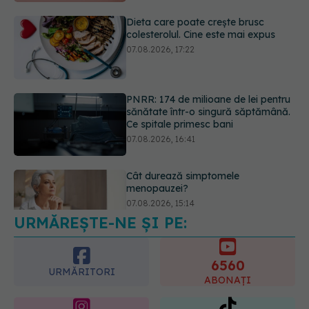
PNRR: 174 de milioane de lei pentru
sănătate într-o singură săptămână.
Ce spitale primesc bani
07.08.2026, 16:41
Cât durează simptomele
menopauzei?
07.08.2026, 15:14
URMĂREȘTE-NE ȘI PE:
EXCLUSIV
Cancerele care pot fi
prevenite. Dr. Sorin Bogdan
(SANADOR): Au metode de
6560
prevenție
URMĂRITORI
ABONAȚI
07.08.2026, 20:09
365
1401
URMĂRITORI
URMĂRITORI