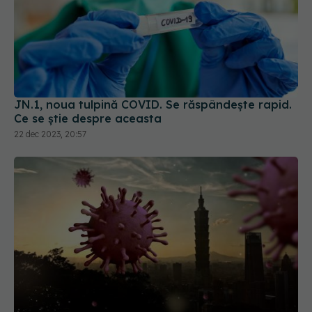
JN.1, noua tulpină COVID. Se răspândește rapid.
Ce se știe despre aceasta
22 dec 2023, 20:57
Originea COVID-19 rămâne un mister. Ce ascunde
China? Ce s-a întâmplat, de fapt, în Wuhan
22 ian 2025, 18:57