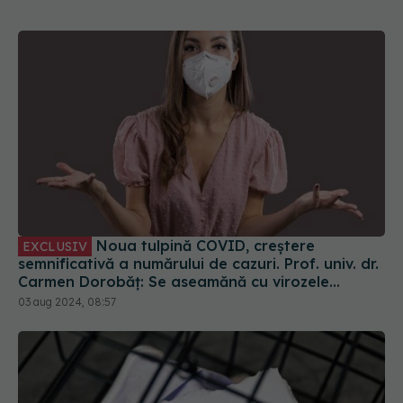
Noua tulpină COVID, creștere
EXCLUSIV
semnificativă a numărului de cazuri. Prof. univ. dr.
Carmen Dorobăț: Se aseamănă cu virozele
respiratorii. Nu necesită tratament simptomatic
03 aug 2024, 08:57