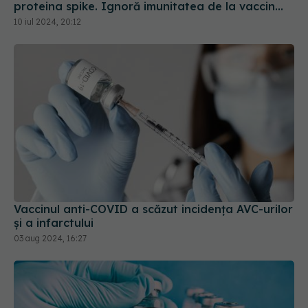
proteina spike. Ignoră imunitatea de la vaccin
sau infectarea anterioară
10 iul 2024, 20:12
Vaccinul anti-COVID a scăzut incidența AVC-urilor
și a infarctului
03 aug 2024, 16:27