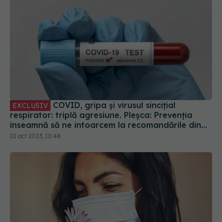
COVID, gripa și virusul sincițial
EXCLUSIV
respirator: triplă agresiune. Pleșca: Prevenția
înseamnă să ne întoarcem la recomandările din
timpul pandemiei!
01 oct 2023, 10:48