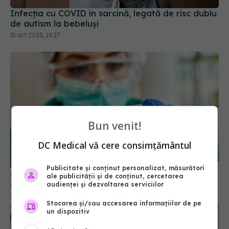
Infecția cu COVID în sarcină, legată de risc dublu
de autism la bebeluși
31 oct 2025, 19:27
Bun venit!
DC Medical vă cere consimțământul
Publicitate și conținut personalizat, măsurători
Cum au fost afectați diabeticii de COVID. Ce s-a
ale publicității și de conținut, cercetarea
aflat abia acum
audienței și dezvoltarea serviciilor
19 apr 2024, 11:45
Stocarea și/sau accesarea informațiilor de pe
un dispozitiv