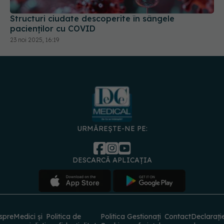
Structuri ciudate descoperite în sângele
pacienților cu COVID
23 noi 2025, 16:19
URMĂREȘTE-NE PE:
DESCARCĂ APLICAȚIA
spre
Medici și
Politica de
Politica
Gestionați
Contact
Declarați