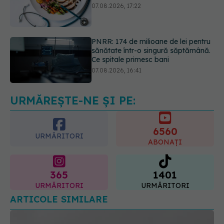
PNRR: 174 de milioane de lei pentru
sănătate într-o singură săptămână.
Ce spitale primesc bani
07.08.2026, 16:41
Ce spune culoarea ta preferată
despre vârsta pe care o ai. Care
este "codul cromatic" al generațiilor
07.08.2026, 21:29
URMĂREȘTE-NE ȘI PE:
6560
URMĂRITORI
ABONAȚI
365
1401
URMĂRITORI
URMĂRITORI
ARTICOLE SIMILARE