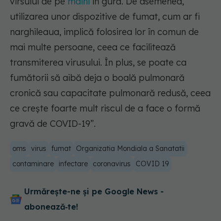
virsului de pe
mâini
în gură. De asemenea,
utilizarea unor dispozitive de fumat, cum ar fi
narghileaua, implică folosirea lor în comun de
mai multe persoane, ceea ce facilitează
transmiterea virusului. În plus, se poate ca
fumătorii să aibă deja o boală pulmonară
cronică sau capacitate pulmonară redusă, ceea
ce crește foarte mult riscul de a face o formă
gravă de COVID-19”.
oms
virus
fumat
Organizatia Mondiala a Sanatatii
contaminare
infectare
coronavirus
COVID 19
Urmărește-ne și pe Google News -
abonează‑te!