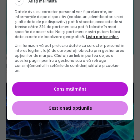
Aflați mai multe
Datele dvs. cu caracter personal vor fi prelucrate, iar
informațiile de pe dispozitiv (cookie-uri, identificatori unici
și alte date de pe dispozitiv) pot fi stocate, accesate de și
trimise către 224 de parteneri sau pot fi folosite în mod
specific de acest site. Noi și partenerii noștri putem folosi
date exacte de localizare geografică.
Lista partenerilor.
Unii furnizori vă pot prelucra datele cu caracter personal în
interes legitim, față de care puteți obiecta prin gestionarea
opțiunilor de mai jos. Căutați un link în partea de jos a
UE a semnat un contract pe 4 ani cu Moderna
acestei pagini pentru a gestiona sau a vă retrage
pentru vaccinuri împotriva COVID-19
consimțământul în setările de confidențialitate și cookie-
uri.
24 ian 2025, 20:30
Consimțământ
Gestionați opțiunile