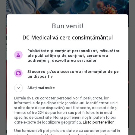
Remdesivir, tratamentul injectabil
EXCLUSIV
pentru COVID. Prof. dr. Simin Aysel Florescu:
Administrarea se face în spitale
Bun venit!
29 aug 2024, 23:43
DC Medical vă cere consimțământul
Publicitate și conținut personalizat, măsurători
ale publicității și de conținut, cercetarea
audienței și dezvoltarea serviciilor
Stocarea și/sau accesarea informațiilor de pe
un dispozitiv
Aflați mai multe
Datele dvs. cu caracter personal vor fi prelucrate, iar
informațiile de pe dispozitiv (cookie-uri, identificatori unici
și alte date de pe dispozitiv) pot fi stocate, accesate de și
Pandemia de COVID-19 rămâne doar un subiect
trimise către 224 de parteneri sau pot fi folosite în mod
tabu în China, la 5 ani de la anunțul primului
specific de acest site. Noi și partenerii noștri putem folosi
deces legat de virus
date exacte de localizare geografică.
Lista partenerilor.
13 ian 2025, 09:49
Unii furnizori vă pot prelucra datele cu caracter personal în