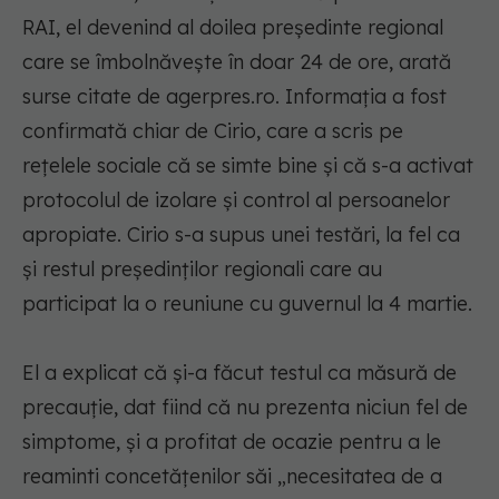
RAI, el devenind al doilea preşedinte regional
care se îmbolnăveşte în doar 24 de ore, arată
surse citate de agerpres.ro. Informaţia a fost
confirmată chiar de Cirio, care a scris pe
reţelele sociale că se simte bine şi că s-a activat
protocolul de izolare şi control al persoanelor
apropiate. Cirio s-a supus unei testări, la fel ca
şi restul preşedinţilor regionali care au
participat la o reuniune cu guvernul la 4 martie.
El a explicat că şi-a făcut testul ca măsură de
precauţie, dat fiind că nu prezenta niciun fel de
simptome, şi a profitat de ocazie pentru a le
reaminti concetăţenilor săi „necesitatea de a