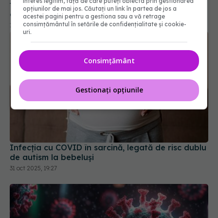
interes legitim, față de care puteți obiecta prin gestionarea
opțiunilor de mai jos. Căutați un link în partea de jos a
acestei pagini pentru a gestiona sau a vă retrage
consimțământul în setările de confidențialitate și cookie-
uri.
Consimțământ
Gestionați opțiunile
Infecția cu COVID în sarcină, legată de risc dublu
de autism la bebeluși
31 oct 2025, 19:27