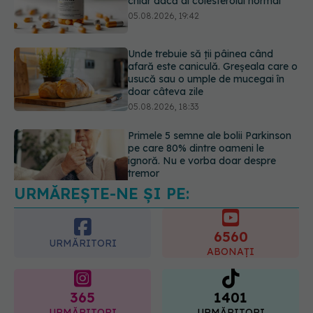
usucă sau o umple de mucegai în
doar câteva zile
05.08.2026, 18:33
Primele 5 semne ale bolii Parkinson
pe care 80% dintre oameni le
ignoră. Nu e vorba doar despre
tremor
05.08.2026, 17:31
URMĂREȘTE-NE ȘI PE:
Gabriela Cristea, manifest pentru
respect și acceptare: Corpul
fiecăruia spune o poveste
6560
05.08.2026, 21:23
URMĂRITORI
ABONAȚI
365
1401
URMĂRITORI
URMĂRITORI
ARTICOLE SIMILARE