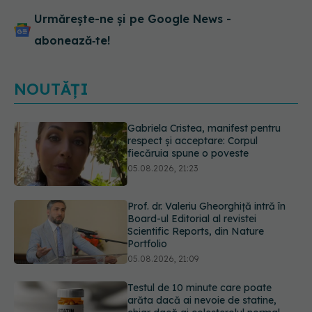
Urmărește-ne și pe Google News -
abonează‑te!
NOUTĂȚI
Prof. dr. Valeriu Gheorghiță intră în
Board-ul Editorial al revistei
Scientific Reports, din Nature
Portfolio
05.08.2026, 21:09
Testul de 10 minute care poate
arăta dacă ai nevoie de statine,
chiar dacă ai colesterolul normal
05.08.2026, 19:42
Unde trebuie să ții pâinea când
afară este caniculă. Greșeala care o