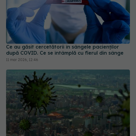
Ce au găsit cercetătorii în sângele pacienților
după COVID. Ce se întâmplă cu fierul din sânge
11 mar 2026, 12:46
CIA afirmă că, cel mai probabil, "COVID-19 a
apărut dintr-un laborator": O scurgere de la
Institutul de Virologie din Wuhan