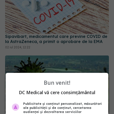
Sipavibart, medicamentul care previne COVID de
la AstraZeneca, a primit o aprobare de la EMA
02 iul 2024, 12:22
Bun venit!
DC Medical vă cere consimțământul
Publicitate și conținut personalizat, măsurători
ale publicității și de conținut, cercetarea
audienței și dezvoltarea serviciilor