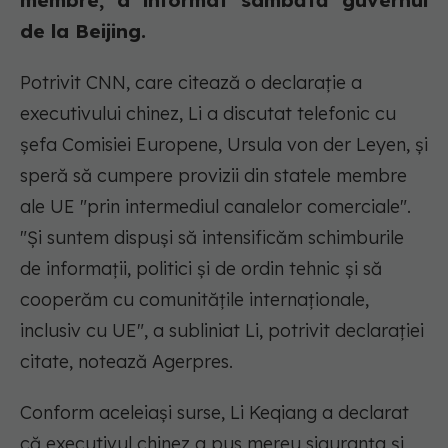
membre, a informat sâmbătă guvernul
de la Beijing.
Potrivit CNN, care citează o declaraţie a
executivului chinez, Li a discutat telefonic cu
şefa Comisiei Europene, Ursula von der Leyen, şi
speră să cumpere provizii din statele membre
ale UE "prin intermediul canalelor comerciale".
"Şi suntem dispuşi să intensificăm schimburile
de informaţii, politici şi de ordin tehnic şi să
cooperăm cu comunităţile internaţionale,
inclusiv cu UE", a subliniat Li, potrivit declaraţiei
citate, notează Agerpres.
Conform aceleiaşi surse, Li Keqiang a declarat
că executivul chinez a pus mereu siguranţa şi