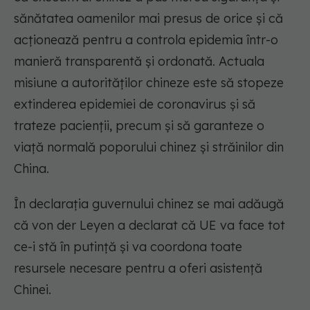
sănătatea oamenilor mai presus de orice şi că
acţionează pentru a controla epidemia într-o
manieră transparentă şi ordonată. Actuala
misiune a autorităţilor chineze este să stopeze
extinderea epidemiei de coronavirus şi să
trateze pacienţii, precum şi să garanteze o
viaţă normală poporului chinez şi străinilor din
China.
În declaraţia guvernului chinez se mai adăugă
că von der Leyen a declarat că UE va face tot
ce-i stă în putinţă şi va coordona toate
resursele necesare pentru a oferi asistenţă
Chinei.