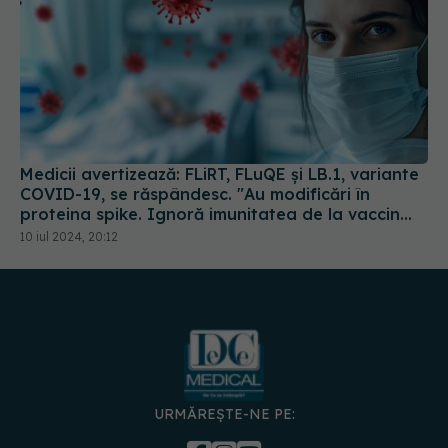
Medicii avertizează: FLiRT, FLuQE și LB.1, variante
COVID-19, se răspândesc. "Au modificări în
proteina spike. Ignoră imunitatea de la vaccin
sau infectarea anterioară
10 iul 2024, 20:12
URMĂREȘTE-NE PE: