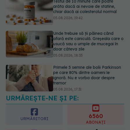
Unde trebuie să ții pâinea când
afară este caniculă. Greșeala care o
usucă sau o umple de mucegai în
doar câteva zile
05.08.2026, 18:33
Primele 5 semne ale bolii Parkinson
pe care 80% dintre oameni le
ignoră. Nu e vorba doar despre
tremor
05.08.2026, 17:31
Gabriela Cristea, manifest pentru
respect și acceptare: Corpul
fiecăruia spune o poveste
05.08.2026, 21:23
URMĂREȘTE-NE ȘI PE:
6560
URMĂRITORI
ABONAȚI