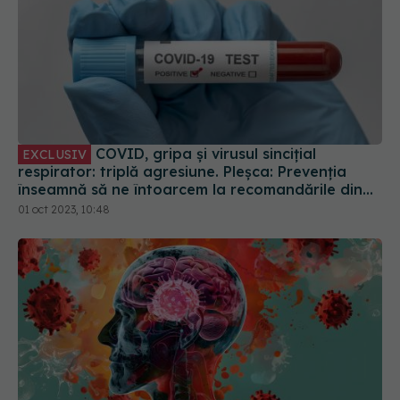
COVID, gripa și virusul sincițial
EXCLUSIV
respirator: triplă agresiune. Pleșca: Prevenția
înseamnă să ne întoarcem la recomandările din
timpul pandemiei!
01 oct 2023, 10:48