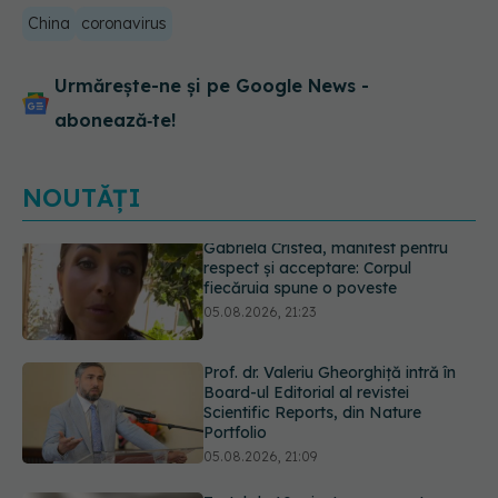
China
coronavirus
Urmărește-ne și pe Google News -
abonează‑te!
NOUTĂȚI
Prof. dr. Valeriu Gheorghiță intră în
Board-ul Editorial al revistei
Scientific Reports, din Nature
Portfolio
05.08.2026, 21:09
Testul de 10 minute care poate
arăta dacă ai nevoie de statine,
chiar dacă ai colesterolul normal
05.08.2026, 19:42