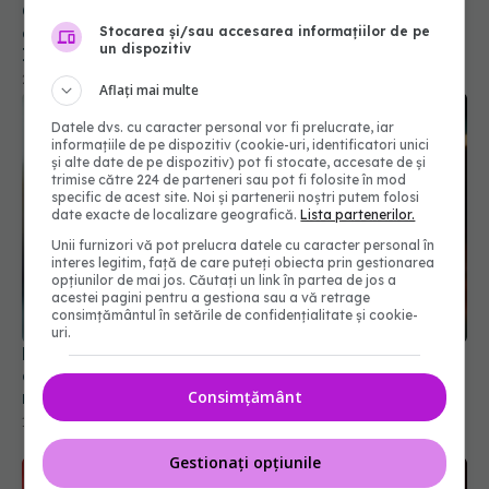
CIA afirmă că, cel mai probabil, "COVID-19 a
apărut dintr-un laborator": O scurgere de la
Stocarea și/sau accesarea informațiilor de pe
un dispozitiv
Institutul de Virologie din Wuhan
26 ian 2025, 16:30
Aflați mai multe
Datele dvs. cu caracter personal vor fi prelucrate, iar
informațiile de pe dispozitiv (cookie-uri, identificatori unici
și alte date de pe dispozitiv) pot fi stocate, accesate de și
trimise către 224 de parteneri sau pot fi folosite în mod
specific de acest site. Noi și partenerii noștri putem folosi
date exacte de localizare geografică.
Lista partenerilor.
Unii furnizori vă pot prelucra datele cu caracter personal în
interes legitim, față de care puteți obiecta prin gestionarea
opțiunilor de mai jos. Căutați un link în partea de jos a
acestei pagini pentru a gestiona sau a vă retrage
consimțământul în setările de confidențialitate și cookie-
uri.
Boala fatală asociată cu COVID. Poate fi
declanșată și de infecțiile ușoare. Cum se
Consimțământ
manifestă
13 mai 2024, 08:44
Gestionați opțiunile