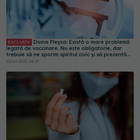
Doina Pleșca: Există o mare problemă
EXCLUSIV
legată de vaccinare. Nu este obligatorie, dar
trebuie să ne sporim spiritul civic și să prezentăm
corect minusurile și plusurile fiecărui vaccin
03 oct 2023, 08:47