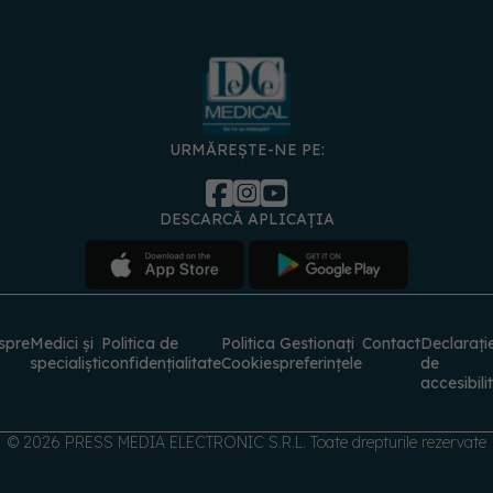
URMĂREȘTE-NE PE:
DESCARCĂ APLICAȚIA
spre
Medici și
Politica de
Politica
Gestionați
Contact
Declarați
specialiști
confidențialitate
Cookies
preferințele
de
accesibili
© 2026 PRESS MEDIA ELECTRONIC S.R.L. Toate drepturile rezervate