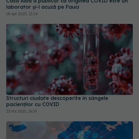
Casa Albă a publicat că originea COVID este un
laborator și-l acuză pe Fauci
18 apr 2025, 21:14
Structuri ciudate descoperite în sângele
pacienților cu COVID
23 noi 2025, 16:19