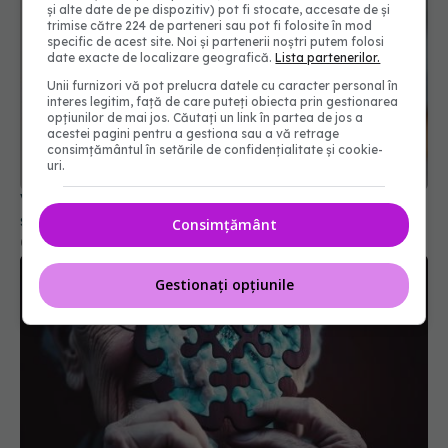
și alte date de pe dispozitiv) pot fi stocate, accesate de și
trimise către 224 de parteneri sau pot fi folosite în mod
specific de acest site. Noi și partenerii noștri putem folosi
date exacte de localizare geografică.
Lista partenerilor.
Unii furnizori vă pot prelucra datele cu caracter personal în
interes legitim, față de care puteți obiecta prin gestionarea
opțiunilor de mai jos. Căutați un link în partea de jos a
acestei pagini pentru a gestiona sau a vă retrage
consimțământul în setările de confidențialitate și cookie-
uri.
Vaccinul anti-COVID a scăzut incidența AVC-urilor
și a infarctului
Consimțământ
03 aug 2024, 16:27
Gestionați opțiunile