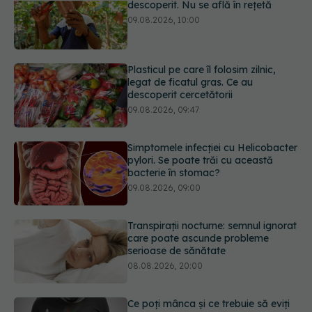
Plasticul pe care îl folosim zilnic,
legat de ficatul gras. Ce au
descoperit cercetătorii
09.08.2026, 09:47
Simptomele infecției cu Helicobacter
pylori. Se poate trăi cu această
bacterie în stomac?
09.08.2026, 09:00
Transpirații nocturne: semnul ignorat
care poate ascunde probleme
serioase de sănătate
08.08.2026, 20:00
Ce poți mânca și ce trebuie să eviți
dacă ai gastrită: exemplu de meniu
care reduce inflamația stomacului
08.08.2026, 19:00