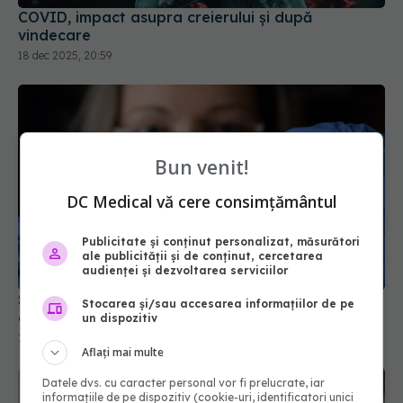
COVID, impact asupra creierului și după
vindecare
18 dec 2025, 20:59
Bun venit!
DC Medical vă cere consimțământul
Publicitate și conținut personalizat, măsurători
ale publicității și de conținut, cercetarea
audienței și dezvoltarea serviciilor
Studiu NIH: Testele de laborator, incerte pentru
Stocarea și/sau accesarea informațiilor de pe
diagnosticul de long-COVID
un dispozitiv
15 aug 2024, 18:22
Aflați mai multe
Datele dvs. cu caracter personal vor fi prelucrate, iar
informațiile de pe dispozitiv (cookie-uri, identificatori unici