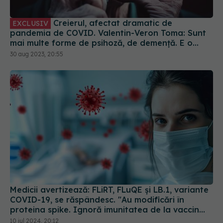
Creierul, afectat dramatic de
EXCLUSIV
pandemia de COVID. Valentin-Veron Toma: Sunt
mai multe forme de psihoză, de demență. E o
accelerare a unor fenomene care păreau să fie
30 aug 2023, 20:55
într-un ritm mai lent
Medicii avertizează: FLiRT, FLuQE și LB.1, variante
COVID-19, se răspândesc. "Au modificări în
proteina spike. Ignoră imunitatea de la vaccin
sau infectarea anterioară
10 iul 2024, 20:12