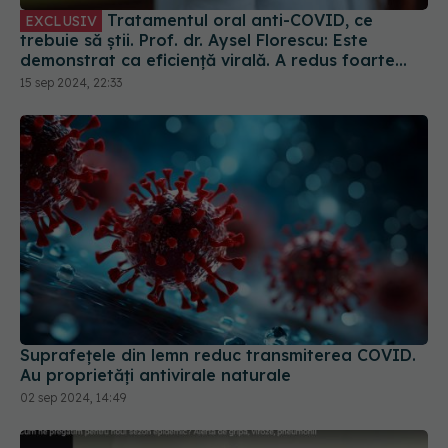
Tratamentul oral anti-COVID, ce
EXCLUSIV
trebuie să știi. Prof. dr. Aysel Florescu: Este
demonstrat ca eficiență virală. A redus foarte
mult riscul de spitalizare
15 sep 2024, 22:33
Suprafețele din lemn reduc transmiterea COVID.
Au proprietăți antivirale naturale
02 sep 2024, 14:49