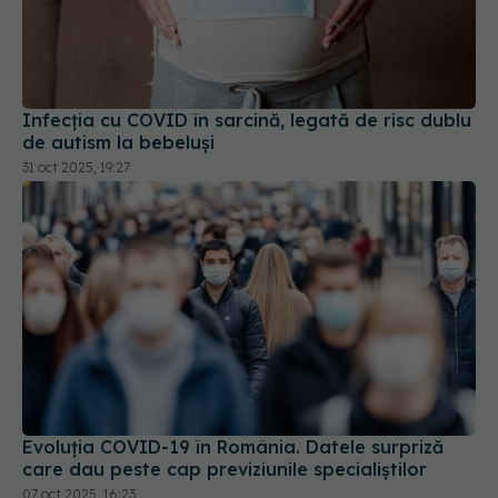
Infecția cu COVID în sarcină, legată de risc dublu
de autism la bebeluși
31 oct 2025, 19:27
Evoluția COVID-19 în România. Datele surpriză
care dau peste cap previziunile specialiștilor
07 oct 2025, 16:23