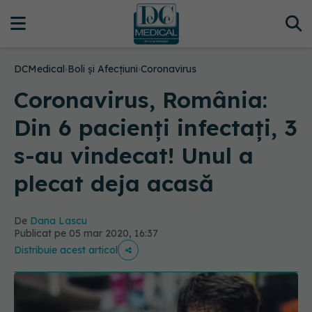
DCMedical
›
Boli și Afecțiuni
›
Coronavirus
Coronavirus, România:
Din 6 pacienți infectați, 3
s-au vindecat! Unul a
plecat deja acasă
De
Dana Lascu
Publicat pe 05 mar 2020, 16:37
Distribuie acest articol