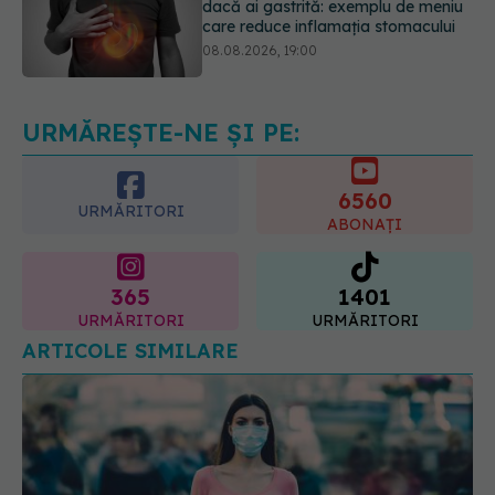
Secretul ciocolatei perfecte a fost
descoperit. Nu se află în rețetă
09.08.2026, 10:00
URMĂREȘTE-NE ȘI PE:
6560
URMĂRITORI
ABONAȚI
365
1401
URMĂRITORI
URMĂRITORI
ARTICOLE SIMILARE