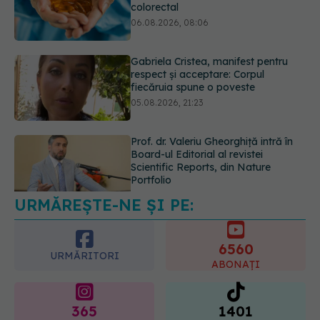
respect și acceptare: Corpul
fiecăruia spune o poveste
05.08.2026, 21:23
Prof. dr. Valeriu Gheorghiță intră în
Board-ul Editorial al revistei
Scientific Reports, din Nature
Portfolio
05.08.2026, 21:09
URMĂREȘTE-NE ȘI PE:
EXCLUSIV
Tratamentul modern al
cancerelor ginecologice. Dr. Sorin
Bogdan (SANADOR), la DC Medical
6560
și DC News
URMĂRITORI
ABONAȚI
06.08.2026, 10:29
365
1401
URMĂRITORI
URMĂRITORI
ARTICOLE SIMILARE