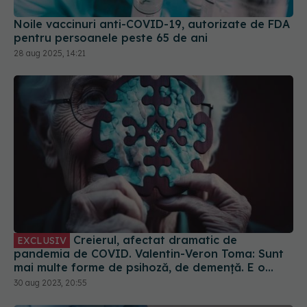
Creierul, afectat dramatic de
EXCLUSIV
pandemia de COVID. Valentin-Veron Toma: Sunt
mai multe forme de psihoză, de demență. E o
accelerare a unor fenomene care păreau să fie
30 aug 2023, 20:55
într-un ritm mai lent