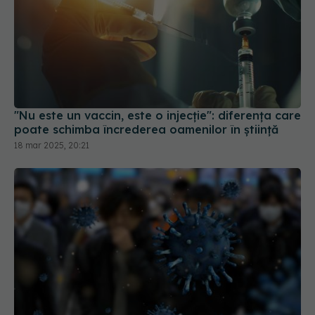
"Nu este un vaccin, este o injecție": diferența care
poate schimba încrederea oamenilor în știință
18 mar 2025, 20:21
Creștere îngrijorătoare a cazurilor COVID-19 în
România
25 aug 2025, 22:31