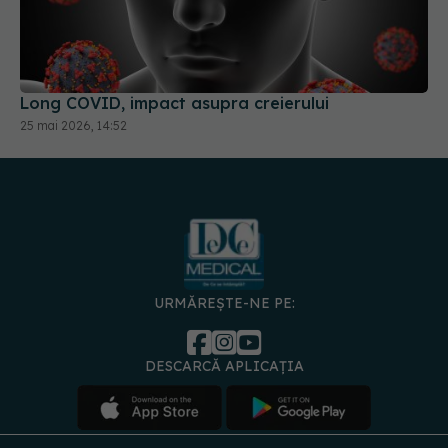
Long COVID, impact asupra creierului
25 mai 2026, 14:52
URMĂREȘTE-NE PE:
DESCARCĂ APLICAȚIA
spre
Medici și
Politica de
Politica
Gestionați
Contact
Declarați
specialiști
confidențialitate
Cookies
preferințele
de
accesibili