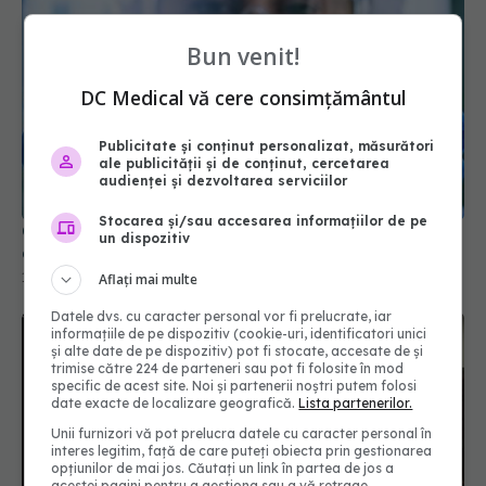
Bun venit!
DC Medical vă cere consimțământul
Ce au găsit cercetătorii în sângele pacienților
Publicitate și conținut personalizat, măsurători
după COVID. Ce se întâmplă cu fierul din sânge
ale publicității și de conținut, cercetarea
audienței și dezvoltarea serviciilor
11 mar 2026, 12:46
Stocarea și/sau accesarea informațiilor de pe
un dispozitiv
Aflați mai multe
Datele dvs. cu caracter personal vor fi prelucrate, iar
informațiile de pe dispozitiv (cookie-uri, identificatori unici
și alte date de pe dispozitiv) pot fi stocate, accesate de și
trimise către 224 de parteneri sau pot fi folosite în mod
specific de acest site. Noi și partenerii noștri putem folosi
date exacte de localizare geografică.
Lista partenerilor.
Unii furnizori vă pot prelucra datele cu caracter personal în
interes legitim, față de care puteți obiecta prin gestionarea
opțiunilor de mai jos. Căutați un link în partea de jos a
Paxlovid, noul antiviral pentru COVID.
EXCLUSIV
acestei pagini pentru a gestiona sau a vă retrage