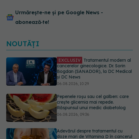
Urmărește-ne și pe Google News -
abonează‑te!
NOUTĂȚI
Pepenele roșu sau cel galben: care
crește glicemia mai repede.
Răspunsul unui medic diabetolog
06.08.2026, 09:36
Adevărul despre tratamentul cu
doze mari de Vitamina D în cancerul
colorectal
06.08.2026, 08:06
Gabriela Cristea, manifest pentru