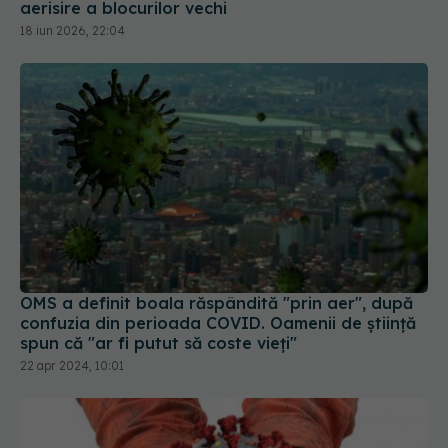
aerisire a blocurilor vechi
18 iun 2026, 22:04
OMS a definit boala răspândită "prin aer", după
confuzia din perioada COVID. Oamenii de știință
spun că "ar fi putut să coste vieți"
22 apr 2024, 10:01