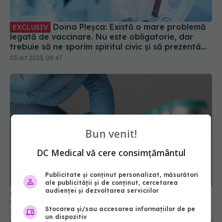
Doina Pleșca: Există o mare problemă
EXCLUSIV
legată de vaccinare. Nu este obligatorie, dar
trebuie să ne sporim spiritul civic și să prezentăm
corect minusurile și plusurile fiecărui vaccin
03 oct 2023, 08:47
Bun venit!
DC Medical vă cere consimțământul
Publicitate și conținut personalizat, măsurători
ale publicității și de conținut, cercetarea
audienței și dezvoltarea serviciilor
Canada anulează acordul pentru fabricarea
vaccinurilor Novavax Covid-19
Stocarea și/sau accesarea informațiilor de pe
12 mar 2025, 09:37
un dispozitiv