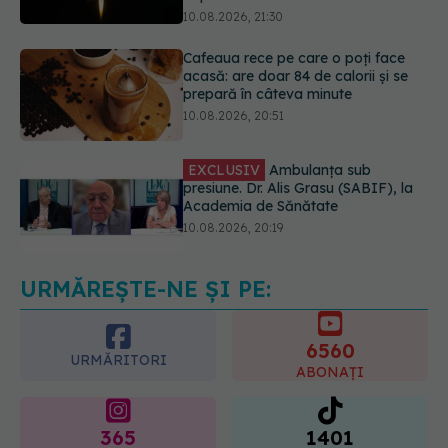
prepară în câteva minute
10.08.2026, 20:51
EXCLUSIV
Ambulanța sub
presiune. Dr. Alis Grasu (SABIF), la
Academia de Sănătate
10.08.2026, 20:19
Semnul de pe picioare care poate
dezvălui că arterele sunt grav
afectate
10.08.2026, 22:29
URMĂREȘTE-NE ȘI PE:
6560
URMĂRITORI
ABONAȚI
365
1401