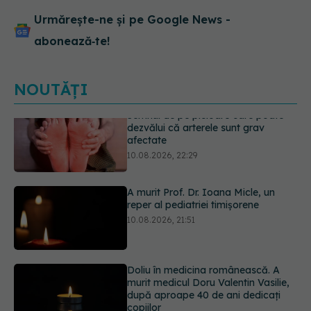
Urmărește-ne și pe Google News -
abonează‑te!
NOUTĂȚI
A murit Prof. Dr. Ioana Micle, un
reper al pediatriei timișorene
10.08.2026, 21:51
Doliu în medicina românească. A
murit medicul Doru Valentin Vasilie,
după aproape 40 de ani dedicați
copiilor
10.08.2026, 21:30
Cafeaua rece pe care o poți face
acasă: are doar 84 de calorii și se