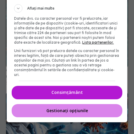
Aflați mai multe
Datele dvs. cu caracter personal vor fi prelucrate, iar
informațiile de pe dispozitiv (cookie-uri, identificatori unici
și alte date de pe dispozitiv) pot fi stocate, accesate de și
trimise către 224 de parteneri sau pot fi folosite în mod
specific de acest site. Noi și partenerii noștri putem folosi
date exacte de localizare geografică.
Lista partenerilor.
Unii furnizori vă pot prelucra datele cu caracter personal în
interes legitim, față de care puteți obiecta prin gestionarea
opțiunilor de mai jos. Căutați un link în partea de jos a
acestei pagini pentru a gestiona sau a vă retrage
Greșeala teribilă din pandemia de COVID care a
consimțământul în setările de confidențialitate și cookie-
uri.
ucis zeci de mii de oameni
21 noi 2025, 18:08
Consimțământ
Gestionați opțiunile