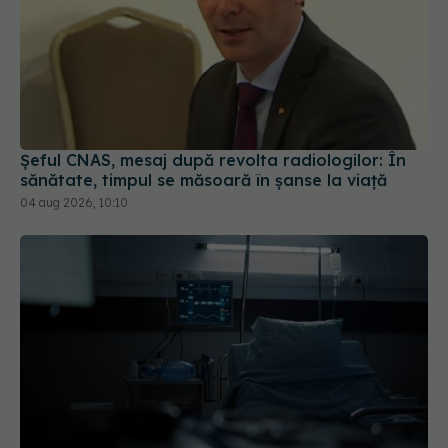
Șeful CNAS, mesaj după revolta radiologilor: În
sănătate, timpul se măsoară în șanse la viață
04 aug 2026, 10:10
PNRR: 174 de milioane de lei pentru sănătate într-
o singură săptămână. Ce spitale primesc bani