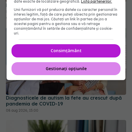
date exacte de localizare geografică.
Lista partenerilor.
09 aug 2026, 12:00
Unii furnizori vă pot prelucra datele cu caracter personal în
interes legitim, față de care puteți obiecta prin gestionarea
opțiunilor de mai jos. Căutați un link în partea de jos a
acestei pagini pentru a gestiona sau a vă retrage
consimțământul în setările de confidențialitate și cookie-
uri.
Consimțământ
Gestionați opțiunile
Diagnosticele de autism la fete au crescut după
pandemia de COVID-19
08 aug 2026, 15:00