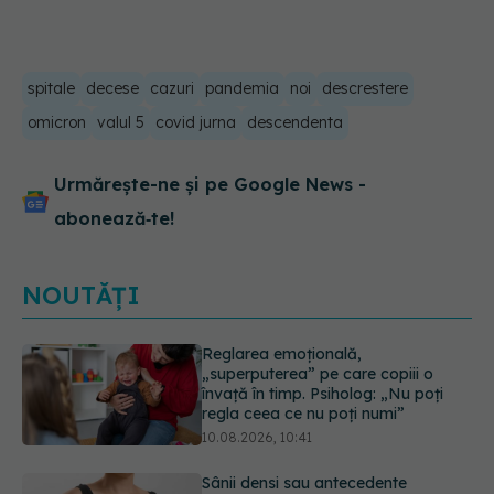
spitale
decese
cazuri
pandemia
noi
descrestere
omicron
valul 5
covid jurna
descendenta
Urmărește-ne și pe Google News -
abonează‑te!
NOUTĂȚI
Sânii densi sau antecedente
familiale de cancer mamar? De ce
riscul ar putea conta mai mult decât
vârsta
10.08.2026, 09:43