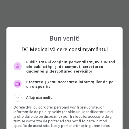
Bun venit!
DC Medical vă cere consimțământul
Publicitate și conținut personalizat, măsurători
ale publicității și de conținut, cercetarea
audienței și dezvoltarea serviciilor
Stocarea și/sau accesarea informațiilor de pe
un dispozitiv
Aflați mai multe
Datele dvs. cu caracter personal vor fi prelucrate, iar
informațiile de pe dispozitiv (cookie-uri, identificatori unici
și alte date de pe dispozitiv) pot fi stocate, accesate de și
Mai trebuie să numărăm caloriile ca să slăbim? Ce
trimise către 224 de parteneri sau pot fi folosite în mod
se schimbă în era medicamentelor GLP-1
specific de acest site. Noi și partenerii noștri putem folosi