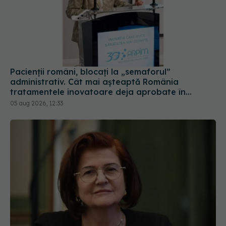
Pacienții români, blocați la „semaforul”
administrativ. Cât mai așteaptă România
tratamentele inovatoare deja aprobate în
Europa
05 aug 2026, 12:33
Prof. univ. dr. Cătălina Poiană (CMR), avertisment
după ambulanța atacată în Cluj: Fake news-ul nu