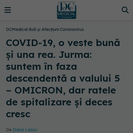
DCMedical
›
Boli și Afecțiuni
›
Coronavirus
COVID-19, o veste bună
și una rea. Jurma:
suntem în faza
descendentă a valului 5
– OMICRON, dar ratele
de spitalizare și deces
cresc
De
Dana Lascu