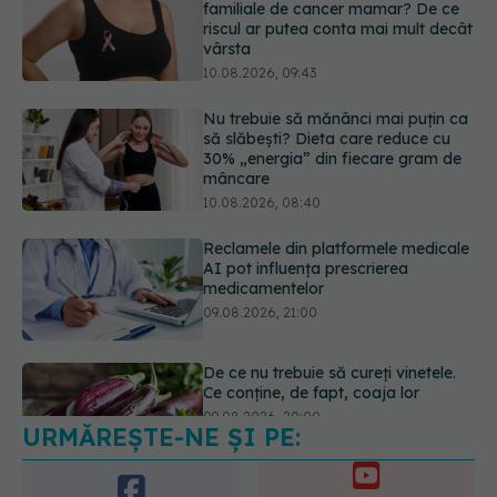
Nu trebuie să mănânci mai puțin ca
să slăbești? Dieta care reduce cu
30% „energia” din fiecare gram de
mâncare
10.08.2026, 08:40
Reclamele din platformele medicale
AI pot influența prescrierea
medicamentelor
09.08.2026, 21:00
De ce nu trebuie să cureți vinetele.
Ce conține, de fapt, coaja lor
09.08.2026, 20:00
URMĂREȘTE-NE ȘI PE:
Reglarea emoțională,
„superputerea” pe care copiii o
învață în timp. Psiholog: „Nu poți
6560
regla ceea ce nu poți numi”
URMĂRITORI
ABONAȚI
10.08.2026, 10:41