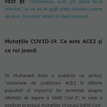
VEZI ȘI:
Trichineloza, cum știi dacă te-ai
infectat. La ce să ai grijă când mănânci carne
de porc. Dorobăț: Atacă la nivel cerebral
Mutațiile COVID-19. Ce este ACE2 și
ce rol joacă
Dr Muhamed Amin a publicat un articol,
"Variantele de codificare ACE2 în diferite
populații și impactul lor potențial asupra
afinității de legare a SARS CoV-2", în care a
explicat procesul mutațiilor virusului SARS-CoV-