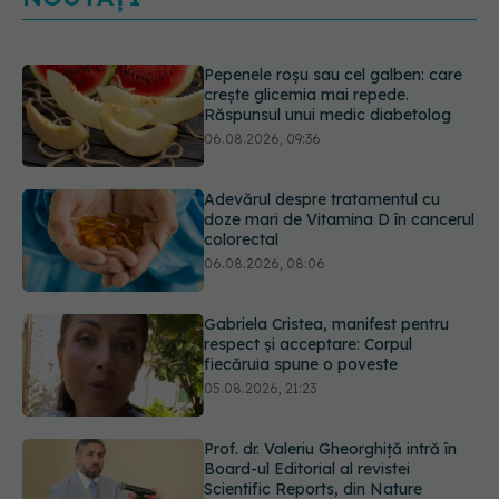
Adevărul despre tratamentul cu
doze mari de Vitamina D în cancerul
colorectal
06.08.2026, 08:06
Gabriela Cristea, manifest pentru
respect și acceptare: Corpul
fiecăruia spune o poveste
05.08.2026, 21:23
Prof. dr. Valeriu Gheorghiță intră în
Board-ul Editorial al revistei
Scientific Reports, din Nature
Portfolio
05.08.2026, 21:09
Testul de 10 minute care poate
arăta dacă ai nevoie de statine,
chiar dacă ai colesterolul normal
05.08.2026, 19:42