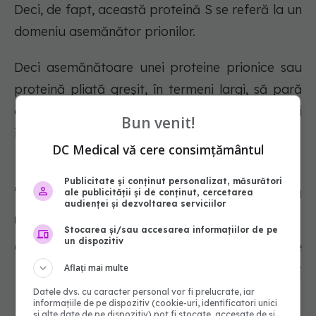
Deci, de fapt, această proteină S se referă la un
domeniu asemănător prionilor.
Deci asemănătoare unei proteine prionice sau
proteină pliată greșit, în termeni largi, să pară
ca un domeniu similar cu modul în care prionii
Bun venit!
intră de obicei într-o celulă.
DC Medical vă cere consimțământul
Publicitate și conținut personalizat, măsurători
"Dacă înțelegem cum funcționează
ale publicității și de conținut, cercetarea
audienței și dezvoltarea serviciilor
un virus, îl putem bloca. Medicația
Stocarea și/sau accesarea informațiilor de pe
un dispozitiv
actuală pentru HIV, care se
Aflați mai multe
numește cocktail, luat în fiecare zi
Datele dvs. cu caracter personal vor fi prelucrate, iar
pentru a bloca virusul"
informațiile de pe dispozitiv (cookie-uri, identificatori unici
și alte date de pe dispozitiv) pot fi stocate, accesate de și