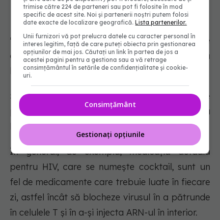
trimise către 224 de parteneri sau pot fi folosite în mod
specific de acest site. Noi și partenerii noștri putem folosi
date exacte de localizare geografică.
Lista partenerilor.
Unii furnizori vă pot prelucra datele cu caracter personal în
"Dacă înțelegem cum se leagă proteinele de
interes legitim, față de care puteți obiecta prin gestionarea
opțiunilor de mai jos. Căutați un link în partea de jos a
celulă, putem proiecta medicamente care să
acestei pagini pentru a gestiona sau a vă retrage
consimțământul în setările de confidențialitate și cookie-
blocheze procesul de legare.
uri.
Și aceasta este de fapt una dintre ideile
Consimțământ
principale de a proiecta medicamente pentru a
lupta împotriva virusurilor.
Gestionați opțiunile
În general, de exemplu, medicația actuală
pentru HIV, care se numește cocktail, sunt un
fel de medicamente care trebuie luate în fiecare
zi, astfel încât să blocheze virusul în a pătrunde
în celulele T și în a-şi injecta ARN-ul în interior.