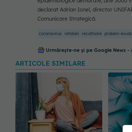
epidemiologice demarate, alte 5000 v
declarat Adrian Ionel, director UNIFAR
Comunicare Strategică.
coronavirus
retalieri
recoltoare
probem exudat
Urmărește-ne și pe Google News - 
ARTICOLE SIMILARE