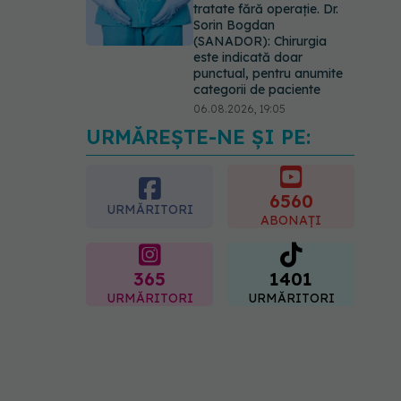
tratate fără operație. Dr.
Sorin Bogdan
(SANADOR): Chirurgia
este indicată doar
punctual, pentru anumite
categorii de paciente
06.08.2026, 19:05
URMĂREȘTE-NE ȘI PE:
EXCLUSIV
Brahiterapie
vs radioterapie externă în
cancerul ginecologic. Dr.
Sorin Bogdan (SANADOR)
6560
URMĂRITORI
explică diferența și cum
ABONAȚI
acționează tratamentul
06.08.2026, 22:49
365
1401
URMĂRITORI
URMĂRITORI