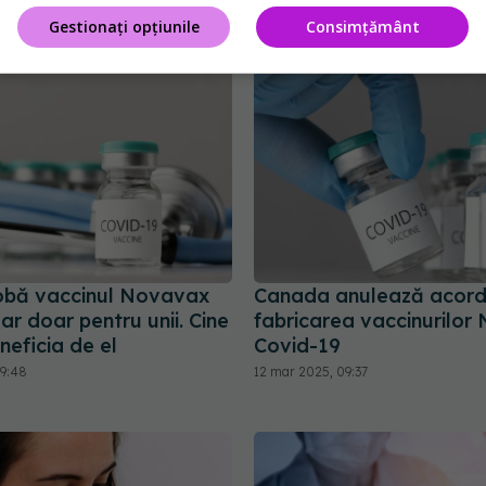
7:14
03 aug 2024, 14:12
Gestionați opțiunile
Consimțământ
obă vaccinul Novavax
Canada anulează acord
r doar pentru unii. Cine
fabricarea vaccinurilo
eficia de el
Covid-19
09:48
12 mar 2025, 09:37