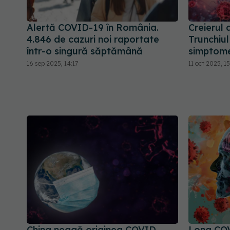
Alertă COVID-19 în România.
Creierul
4.846 de cazuri noi raportate
Trunchiul
într-o singură săptămână
simptome
16 sep 2025, 14:17
11 oct 2025, 1
China neagă originea COVID.
Long COV