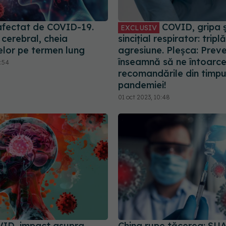
 afectat de COVID-19.
COVID, gripa și
EXCLUSIV
 cerebral, cheia
sincițial respirator: triplă
lor pe termen lung
agresiune. Pleșca: Preve
înseamnă să ne întoarc
5:54
recomandările din timpu
pandemiei!
01 oct 2023, 10:48
ID, impact asupra
China rupe tăcerea: SUA