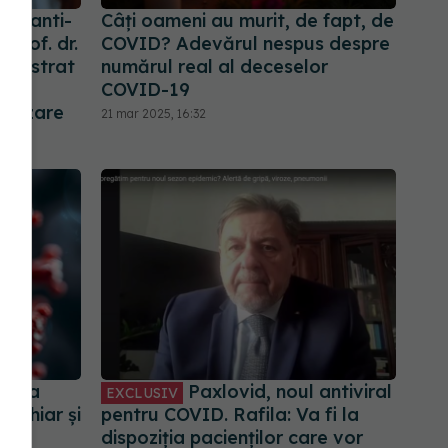
al anti-
Câți oameni au murit, de fapt, de
 Prof. dr.
COVID? Adevărul nespus despre
emonstrat
numărul real al deceselor
dus
COVID-19
talizare
21 mar 2025, 16:32
supra
Paxlovid, noul antiviral
EXCLUSIV
le chiar și
pentru COVID. Rafila: Va fi la
re
dispoziția pacienților care vor