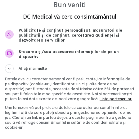
Bun venit!
ccinuri anti-COVID-19,
Tratamentul or
EXCLUSIV
te de FDA pentru
COVID, ce trebuie să știi.
DC Medical vă cere consimțământul
le peste 65 de ani
Aysel Florescu: Este d
ca eficiență virală. A re
14:21
Publicitate și conținut personalizat, măsurători ale
foarte mult riscul de spi
publicității și de conținut, cercetarea audienței și
dezvoltarea serviciilor
15 sep 2024, 22:33
Stocarea și/sau accesarea informațiilor de pe un
dispozitiv
Aflați mai multe
Datele dvs. cu caracter personal vor fi prelucrate, iar informațiile de
pe dispozitiv (cookie-uri, identificatori unici și alte date de pe
dispozitiv) pot fi stocate, accesate de și trimise către 224 de parteneri
sau pot fi folosite în mod specific de acest site. Noi și partenerii noștri
putem folosi date exacte de localizare geografică.
Lista partenerilor.
Unii furnizori vă pot prelucra datele cu caracter personal în interes
legitim, față de care puteți obiecta prin gestionarea opțiunilor de mai
jos. Căutați un link în partea de jos a acestei pagini pentru a gestiona
, noua variantă COVID
COVID, impact major a
sau a vă retrage consimțământul în setările de confidențialitate și
cookie-uri.
ulează infecțiile. Care
creierului. Efectele vizibi
ptomele
după 3 ani de la infecta