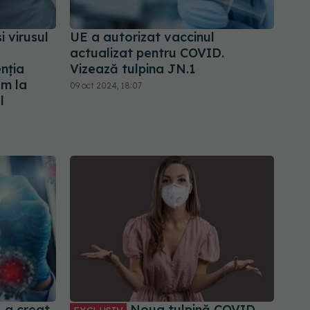
 virusul
UE a autorizat vaccinul
actualizat pentru COVID.
nția
Vizează tulpina JN.1
em la
09 oct 2024, 18:07
l
 a creat
Noua tulpină COVID,