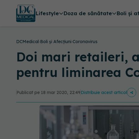
Lifestyle
Doza de sănătate
Boli și a
DCMedical
›
Boli și Afecțiuni
›
Coronavirus
Doi mari retaileri, 
pentru liminarea C
Publicat pe 18 mar 2020, 22:49
Distribuie acest articol