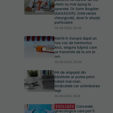
uterin nu mai ajung la
operație. Dr. Sorin Bogdan
(SANADOR): Intervenția
chirurgicală, doar în situații
particulare
06.08.2026, 20:45
Alertă în Europa după un
nou caz de hantavirus
Anzi, singura tulpină care
se transmite de la om la
om
06.08.2026, 20:06
Mii de angajați din
Sănătate ar putea primi
salarii mai mari.
Sindicatele cer schimbarea
legii
06.08.2026, 19:26
EXCLUSIV
Cancerele
ginecologice care pot fi