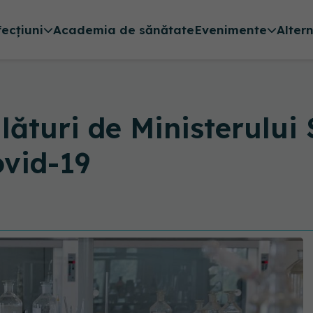
fecțiuni
Academia de sănătate
Evenimente
Alter
alături de Ministerului 
ovid-19