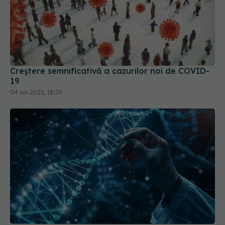
Creștere semnificativă a cazurilor noi de COVID-
19
04 iun 2025, 18:29
ARN-ul autoamplificator, o nouă speranță pentru
vaccinurile COVID-19 și tratamentele pentru
cancer