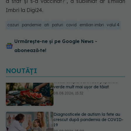
a stat și s-a vaccinat?”, a subliniat dr Emilian
Imbri la Digi24.
cazuri
pandemie
ati
paturi
covid
emilian imbri
valul 4
Urmărește-ne și pe Google News -
abonează‑te!
NOUTĂȚI
Diagnosticele de autism la fete au
crescut după pandemia de COVID-
19
08.08.2026, 15:00
Bacteria din intestin care a crescut
forța musculară cu 30%