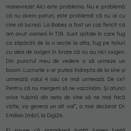
manevreze! Aici este problema. Nu e problemă
că nu avem paturi, este problemă că nu ai cu
cine să lucrezi. La Babeș a fost un caz fericit că
am avut oameni în TIR. Sunt spitale în care fug
ca zăpăciţii de la o secție la alta, fug pe holuri
cu alea de oxigen în brațe că nu au nici oxigen.
Din punctul meu de vedere o să urmeze un
boom. Lucrurile s-ar putea îndrepta de la sine și
urmează valul 4 sau ce mai urmează. De ce?
Pentru că nu mergem să ne vaccinăm. Și atunci
orice tulpină din asta de vine să ne mai facă
vizite, va genera un alt val”, a mai declarat Dr.
Emilian Imbri, la Digi24.
El spune că paradoxal toată lumea luptă