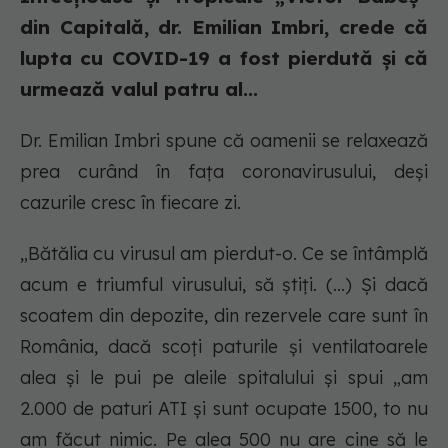
din Capitală, dr. Emilian Imbri, crede că
lupta cu COVID-19 a fost pierdută și că
urmează valul patru al...
Dr. Emilian Imbri spune că oamenii se relaxează
prea curând în fața coronavirusului, deși
cazurile cresc în fiecare zi.
„Bătălia cu virusul am pierdut-o. Ce se întâmplă
acum e triumful virusului, să știți. (...) Și dacă
scoatem din depozite, din rezervele care sunt în
România, dacă scoți paturile și ventilatoarele
alea și le pui pe aleile spitalului și spui „am
2.000 de paturi ATI și sunt ocupate 1500, to nu
am făcut nimic. Pe alea 500 nu are cine să le