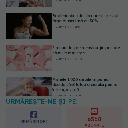
08.08.2026, 14:00
5 mituri despre menstruație pe care
să nu le mai crezi
08.08.2026, 13:00
Primele 1.000 de zile ar putea
decide sănătatea creierului pentru
întreaga viață
08.08.2026, 12:00
URMĂREȘTE-NE ȘI PE:
Trucul simplu care face pepenele
verde mult mai ușor de tăiat
08.08.2026, 15:32
6560
URMĂRITORI
ABONAȚI