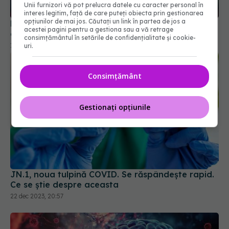
Unii furnizori vă pot prelucra datele cu caracter personal în
aflat despre boală
interes legitim, față de care puteți obiecta prin gestionarea
11 feb 2026, 15:04
opțiunilor de mai jos. Căutați un link în partea de jos a
acestei pagini pentru a gestiona sau a vă retrage
consimțământul în setările de confidențialitate și cookie-
uri.
Consimțământ
Gestionați opțiunile
JN.1, noua tulpină COVID. Se răspândește rapid.
Ce se știe despre aceasta
22 dec 2023, 20:57