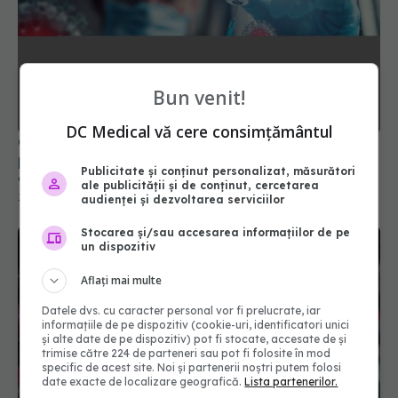
Bun venit!
China rupe tăcerea: SUA a creat COVID! Au
publicat dovezile lor care exclud că Wuhan a fost
DC Medical vă cere consimțământul
cauza
30 apr 2025, 22:14
Publicitate și conținut personalizat, măsurători
ale publicității și de conținut, cercetarea
audienței și dezvoltarea serviciilor
Stocarea și/sau accesarea informațiilor de pe
un dispozitiv
Aflați mai multe
Datele dvs. cu caracter personal vor fi prelucrate, iar
informațiile de pe dispozitiv (cookie-uri, identificatori unici
și alte date de pe dispozitiv) pot fi stocate, accesate de și
trimise către 224 de parteneri sau pot fi folosite în mod
specific de acest site. Noi și partenerii noștri putem folosi
date exacte de localizare geografică.
Lista partenerilor.
De ce apar mereu noi variante COVID. Ce s-a