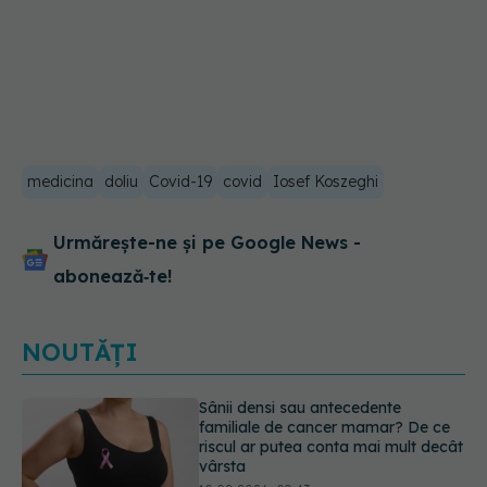
medicina
doliu
Covid-19
covid
Iosef Koszeghi
Urmărește-ne și pe Google News -
abonează‑te!
NOUTĂȚI
Nu trebuie să mănânci mai puțin ca
să slăbești? Dieta care reduce cu
30% „energia” din fiecare gram de