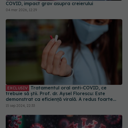
Tratamentul oral anti-COVID, ce
EXCLUSIV
trebuie să știi. Prof. dr. Aysel Florescu: Este
demonstrat ca eficiență virală. A redus foarte
mult riscul de spitalizare
15 sep 2024, 22:33