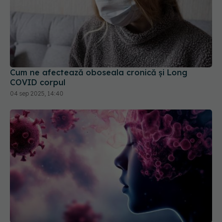
Cum ne afectează oboseala cronică și Long
COVID corpul
04 sep 2025, 14:40
COVID, impact grav asupra creierului
04 mar 2026, 12:29