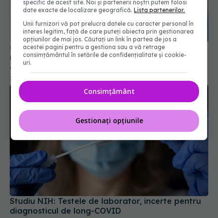
specific de acest site. Noi și partenerii noștri putem folosi
date exacte de localizare geografică.
Lista partenerilor.
Unii furnizori vă pot prelucra datele cu caracter personal în
Conexiune surprinzătoare între COVID-19 și
interes legitim, față de care puteți obiecta prin gestionarea
regresia cancerului. COVID activează celulele
opțiunilor de mai jos. Căutați un link în partea de jos a
acestei pagini pentru a gestiona sau a vă retrage
anti-cancer
consimțământul în setările de confidențialitate și cookie-
28 noi 2024, 13:58
uri.
Consimțământ
Gestionați opțiunile
Studiu NIH: Testele de laborator, incerte pentru
diagnosticul de long-COVID
15 aug 2024, 18:22