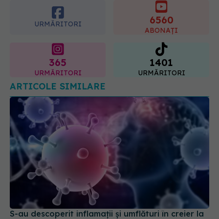
6560
vârsta
URMĂRITORI
ABONAȚI
10.08.2026, 09:43
365
1401
URMĂRITORI
URMĂRITORI
ARTICOLE SIMILARE
S-au descoperit inflamaţii și umflături în creier la
persoanele cu long-COVID
12 feb 2025, 12:57