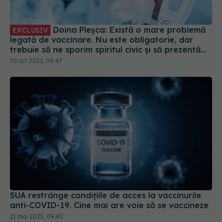
Doina Pleșca: Există o mare problemă
EXCLUSIV
legată de vaccinare. Nu este obligatorie, dar
trebuie să ne sporim spiritul civic și să prezentăm
corect minusurile și plusurile fiecărui vaccin
03 oct 2023, 08:47
SUA restrânge condiţiile de acces la vaccinurile
anti-COVID-19. Cine mai are voie să se vaccineze
21 mai 2025, 09:40