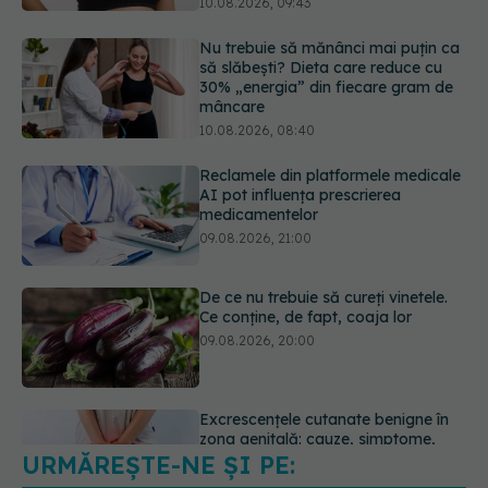
mâncare
10.08.2026, 08:40
Reclamele din platformele medicale
AI pot influența prescrierea
medicamentelor
09.08.2026, 21:00
De ce nu trebuie să cureți vinetele.
Ce conține, de fapt, coaja lor
09.08.2026, 20:00
Excrescențele cutanate benigne în
zona genitală: cauze, simptome,
diagnostic și opțiuni de tratament
09.08.2026, 19:00
URMĂREȘTE-NE ȘI PE:
Sânii densi sau antecedente
familiale de cancer mamar? De ce
riscul ar putea conta mai mult decât