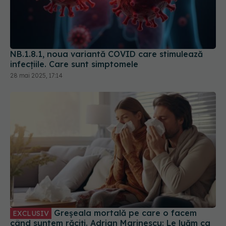
NB.1.8.1, noua variantă COVID care stimulează
infecțiile. Care sunt simptomele
28 mai 2025, 17:14
Greșeala mortală pe care o facem
EXCLUSIV
când suntem răciți. Adrian Marinescu: Le luăm ca
pe bomboane
14 dec 2023, 15:44