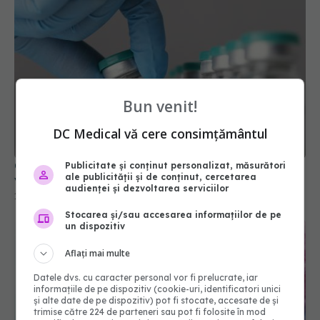
Bun venit!
DC Medical vă cere consimțământul
Canada anulează acordul pentru fabricarea
vaccinurilor Novavax Covid-19
Publicitate și conținut personalizat, măsurători
12 mar 2025, 09:37
ale publicității și de conținut, cercetarea
audienței și dezvoltarea serviciilor
Stocarea și/sau accesarea informațiilor de pe
un dispozitiv
Aflați mai multe
Datele dvs. cu caracter personal vor fi prelucrate, iar
informațiile de pe dispozitiv (cookie-uri, identificatori unici
și alte date de pe dispozitiv) pot fi stocate, accesate de și
trimise către 224 de parteneri sau pot fi folosite în mod