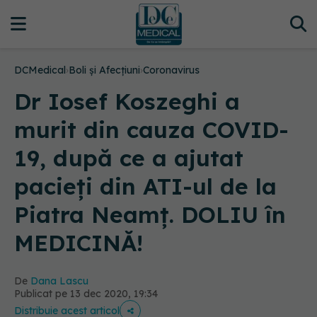
DCMedical
›
Boli și Afecțiuni
›
Coronavirus
Dr Iosef Koszeghi a
murit din cauza COVID-
19, după ce a ajutat
pacieți din ATI-ul de la
Piatra Neamț. DOLIU în
MEDICINĂ!
De
Dana Lascu
Publicat pe 13 dec 2020, 19:34
Distribuie acest articol