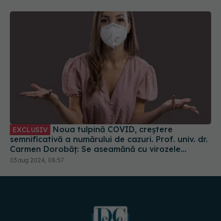
Noua tulpină COVID, creștere
EXCLUSIV
semnificativă a numărului de cazuri. Prof. univ. dr.
Carmen Dorobăț: Se aseamănă cu virozele
respiratorii. Nu necesită tratament simptomatic
03 aug 2024, 08:57