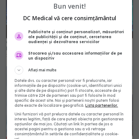
Bun venit!
DC Medical vă cere consimțământul
Publicitate și conținut personalizat, măsurători
ale publicității și de conținut, cercetarea
Ce trebuie să știe cei care au avut COVID.
audienței și dezvoltarea serviciilor
Pericolul ascuns care îi atacă
Stocarea și/sau accesarea informațiilor de pe
19 aug 2025, 08:37
un dispozitiv
Aflați mai multe
Datele dvs. cu caracter personal vor fi prelucrate, iar
informațiile de pe dispozitiv (cookie-uri, identificatori unici
și alte date de pe dispozitiv) pot fi stocate, accesate de și
trimise către 224 de parteneri sau pot fi folosite în mod
specific de acest site. Noi și partenerii noștri putem folosi
date exacte de localizare geografică.
Lista partenerilor.
Unii furnizori vă pot prelucra datele cu caracter personal în
interes legitim, față de care puteți obiecta prin gestionarea
opțiunilor de mai jos. Căutați un link în partea de jos a
acestei pagini pentru a gestiona sau a vă retrage
consimțământul în setările de confidențialitate și cookie-
uri.