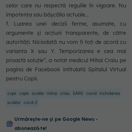
celor care nu respectă regulile în vigoare. Nu
impotența sau bășcălia actuale...
f. Luarea unei decizii ferme, asumate, cu
argumente și acțiuni transparente, de către
autorități. Niciodată nu vom fi toți de acord cu
varianta X sau Y. Temporizarea e cea mai
proastă soluție”, a notat medicul Mihai Craiu pe
pagina de Facebook intitulată Spitalul Virtual
pentru Copii.
copii
copiii
scolile
mihai
craiu
SARS
covid
inchiderea
scolilor
covd-2
Urmărește-ne și pe Google News -
abonează‑te!