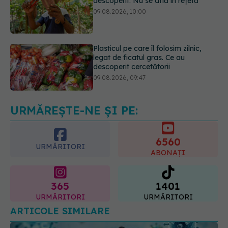
Plasticul pe care îl folosim zilnic,
legat de ficatul gras. Ce au
descoperit cercetătorii
09.08.2026, 09:47
Mai trebuie să numărăm caloriile ca
să slăbim? Ce se schimbă în era
medicamentelor GLP-1
09.08.2026, 12:00
URMĂREȘTE-NE ȘI PE:
6560
URMĂRITORI
ABONAȚI
365
1401
URMĂRITORI
URMĂRITORI
ARTICOLE SIMILARE