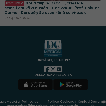
Noua tulpină COVID, creștere
EXCLUSIV
semnificativă a numărului de cazuri. Prof. univ. dr.
Carmen Dorobăț: Se aseamănă cu virozele
respiratorii. Nu necesită tratament simptomatic
03 aug 2024, 08:57
URMĂREȘTE-NE PE:
DESCARCĂ APLICAȚIA
spre
Medici și
Politica de
Politica
Gestionați
Contact
Declarați
specialiști
confidențialitate
Cookies
preferințele
de