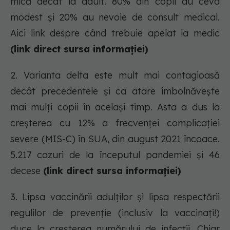
mică decât la adult. 80% din copii au ceva
modest și 20% au nevoie de consult medical.
Aici link despre când trebuie apelat la medic
(link direct sursa informației)
2. Varianta delta este mult mai contagioasă
decât precedentele și ca atare îmbolnăvește
mai mulți copii în același timp. Asta a dus la
creșterea cu 12% a frecvenței complicației
severe (MIS-C) în SUA, din august 2021 încoace.
5.217 cazuri de la începutul pandemiei și 46
decese
(link direct sursa informației)
3. Lipsa vaccinării adulților și lipsa respectării
regulilor de prevenție (inclusiv la vaccinați!)
duce la creșterea numărului de infecții. Chiar