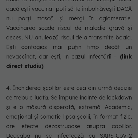
dacă ești vaccinat poți să te îmbolnăvești DACĂ
nu porți mască și mergi în aglomerație.
Vaccinarea scade riscul de maladie gravă și
deces, NU anulează riscul de a transmite boala.
Ești contagios mai puțin timp decât un
nevaccinat, dar ești, in cazul infectării –
(link
direct studiu)
4. Închiderea școlilor este cea din urmă decizie
ce trebuie luată. Se impune înainte de lockdown
și e o măsură disperată, extremă. Academic,
emoțional și somatic lipsa școlii, în format fizic,
are efecte dezastruoase asupra copiilor.
Degeaba nu se infectează cu SARS-CoV-2