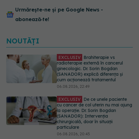
Urmărește-ne și pe Google News -
abonează‑te!
NOUTĂȚI
EXCLUSIV
De ce unele paciente
cu cancer de col uterin nu mai ajung
la operație. Dr. Sorin Bogdan
(SANADOR): Intervenția
chirurgicală, doar în situații
particulare
06.08.2026, 20:45
Alertă în Europa după un nou caz
de hantavirus Anzi, singura tulpină
care se transmite de la om la om
06.08.2026, 20:06