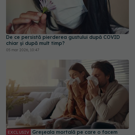
De ce persistă pierderea gustului după COVID
chiar și după mult timp?
05 mar 2026, 10:47
Greșeala mortală pe care o facem
EXCLUSIV
când suntem răciți. Adrian Marinescu: Le luăm ca
pe bomboane