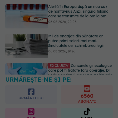
Mii de angajați din Sănătate ar
putea primi salarii mai mari.
Sindicatele cer schimbarea legii
06.08.2026, 19:26
EXCLUSIV
Cancerele ginecologice
care pot fi tratate fără operație. Dr.
Sorin Bogdan (SANADOR): Chirurgia
este indicată doar punctual, pentru
anumite categorii de paciente
06.08.2026, 19:05
URMĂREȘTE-NE ȘI PE:
EXCLUSIV
Brahiterapie vs
radioterapie externă în cancerul
ginecologic. Dr. Sorin Bogdan
6560
(SANADOR) explică diferența și
URMĂRITORI
cum acționează tratamentul
ABONAȚI
06.08.2026, 22:49
365
1401
URMĂRITORI
URMĂRITORI