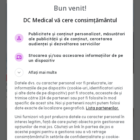
Bun venit!
DC Medical vă cere consimțământul
Publicitate și conținut personalizat, măsurători
ale publicității și de conținut, cercetarea
audienței și dezvoltarea serviciilor
Stocarea și/sau accesarea informațiilor de pe
un dispozitiv
Paxlovid: când apare în România, cine
EXCLUSIV
îl poate lua. Cum acționează nirmatrelvir și
Aflați mai multe
ritonavir, substanțele din Paxlovid. Rafila: S-a
semnat contractul. Va fi disponibil la
09 oct 2023, 13:08
Datele dvs. cu caracter personal vor fi prelucrate, iar
recomandarea medicului
informațiile de pe dispozitiv (cookie-uri, identificatori unici
și alte date de pe dispozitiv) pot fi stocate, accesate de și
trimise către 224 de parteneri sau pot fi folosite în mod
specific de acest site. Noi și partenerii noștri putem folosi
date exacte de localizare geografică.
Lista partenerilor.
Unii furnizori vă pot prelucra datele cu caracter personal în
interes legitim, față de care puteți obiecta prin gestionarea
opțiunilor de mai jos. Căutați un link în partea de jos a
acestei pagini pentru a gestiona sau a vă retrage
consimțământul în setările de confidențialitate și cookie-