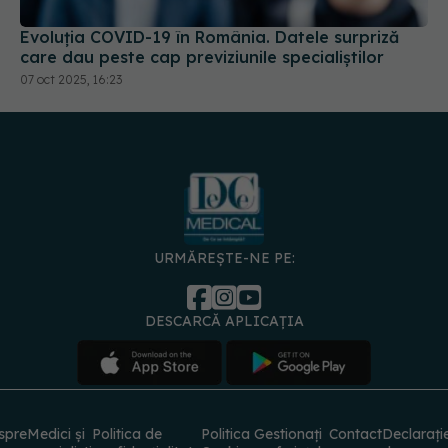
care dau peste cap previziunile specialiștilor
07 oct 2025, 16:23
URMĂREȘTE-NE PE:
DESCARCĂ APLICAȚIA
spre
Medici și
Politica de
Politica
Gestionați
Contact
Declarați
specialiști
confidențialitate
Cookies
preferințele
de
accesibili