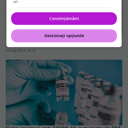
uri.
Consimțământ
Vaccinul anti-COVID a scăzut incidența AVC-urilor
și a infarctului
Gestionați opțiunile
03 aug 2024, 16:27
Noile vaccinuri anti-COVID-19, autorizate de FDA
pentru persoanele peste 65 de ani
28 aug 2025, 14:21