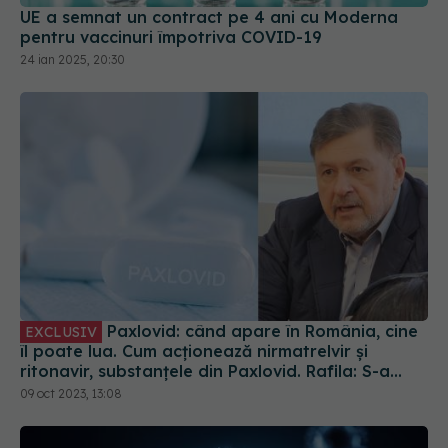
Paxlovid: când apare în România, cine
EXCLUSIV
îl poate lua. Cum acționează nirmatrelvir și
ritonavir, substanțele din Paxlovid. Rafila: S-a
semnat contractul. Va fi disponibil la
09 oct 2023, 13:08
recomandarea medicului