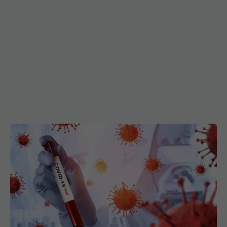
COVID încă există! Care sunt simptomele în 2025
și cât timp durează. De ce ar fi bine să te testezi?