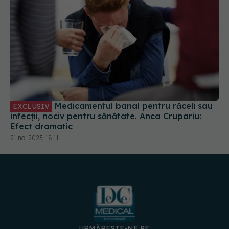
Medicamentul banal pentru răceli sau
EXCLUSIV
infecții, nociv pentru sănătate. Anca Crupariu:
Efect dramatic
21 noi 2023, 18:11
URMĂREȘTE-NE PE: