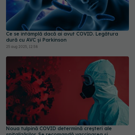
Ce se întâmplă dacă ai avut COVID. Legătura
dură cu AVC și Parkinson
25 aug 2025, 12:58
Noua tulpină COVID determină creșteri ale
spitalizărilor. Se recomandă vaccinarea și
purtarea măștii
06 iun 2025, 16:44