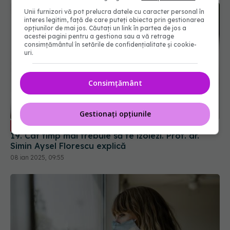
Unii furnizori vă pot prelucra datele cu caracter personal în
interes legitim, față de care puteți obiecta prin gestionarea
opțiunilor de mai jos. Căutați un link în partea de jos a
acestei pagini pentru a gestiona sau a vă retrage
consimțământul în setările de confidențialitate și cookie-
uri.
Consimțământ
Ce să faci după un test pozitiv COVID-
EXCLUSIV
19. Cât timp mai trebuie să te izolezi. Prof. dr.
Gestionați opțiunile
Simin Aysel Florescu explică
08 ian 2025, 09:55