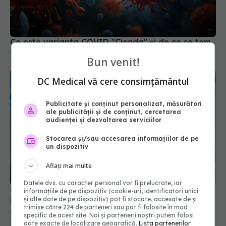
Ce este varianta COVID "Cicada" și de ce se tem
experții
29 mar 2026, 10:32
Bun venit!
DC Medical vă cere consimțământul
Publicitate și conținut personalizat, măsurători
ale publicității și de conținut, cercetarea
audienței și dezvoltarea serviciilor
Stocarea și/sau accesarea informațiilor de pe
un dispozitiv
COVID, impact pe termen lung asupra sistemului
Aflați mai multe
imunitar. Schimbările sunt semnificative
04 aug 2024, 11:26
Datele dvs. cu caracter personal vor fi prelucrate, iar
informațiile de pe dispozitiv (cookie-uri, identificatori unici
și alte date de pe dispozitiv) pot fi stocate, accesate de și
trimise către 224 de parteneri sau pot fi folosite în mod
specific de acest site. Noi și partenerii noștri putem folosi
date exacte de localizare geografică.
Lista partenerilor.