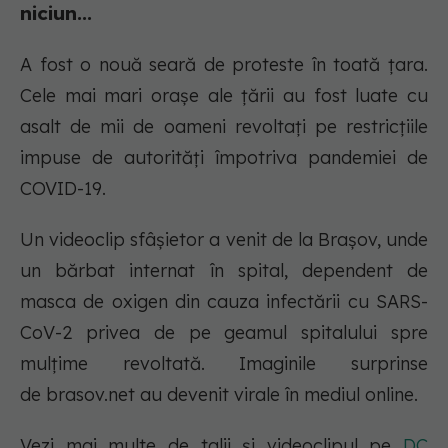
niciun...
A fost o nouă seară de proteste în toată țara.
Cele mai mari orașe ale țării au fost luate cu
asalt de mii de oameni revoltați pe restricțiile
impuse de autorități împotriva pandemiei de
COVID-19.
Un videoclip sfâșietor a venit de la Brașov, unde
un bărbat internat în spital, dependent de
masca de oxigen din cauza infectării cu SARS-
CoV-2 privea de pe geamul spitalului spre
mulțime revoltată. Imaginile surprinse
de brasov.net au devenit virale în mediul online.
Vezi mai multe de talii și videoclipul pe
DC