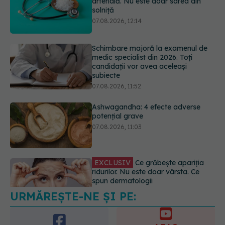
Schimbare majoră la examenul de
medic specialist din 2026. Toți
candidații vor avea aceleași
subiecte
07.08.2026, 11:52
Ashwagandha: 4 efecte adverse
potențial grave
07.08.2026, 11:03
EXCLUSIV
Ce grăbește apariția
ridurilor. Nu este doar vârsta. Ce
spun dermatologii
07.08.2026, 10:02
URMĂREȘTE-NE ȘI PE:
Alina Pușcău dezvăluie diagnosticul
care i-a schimbat viața: Am cancer
la sân. Am intrat în metastază
6560
07.08.2026, 12:39
URMĂRITORI
ABONAȚI