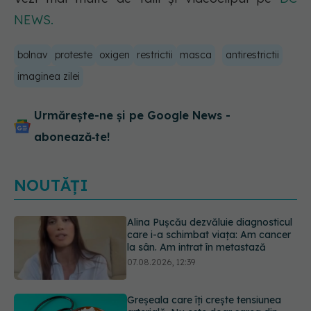
NEWS.
bolnav
proteste
oxigen
restrictii
masca
antirestrictii
imaginea zilei
Urmărește-ne și pe Google News -
abonează‑te!
NOUTĂȚI
Greșeala care îți crește tensiunea
arterială. Nu este doar sarea din
solniță
07.08.2026, 12:14