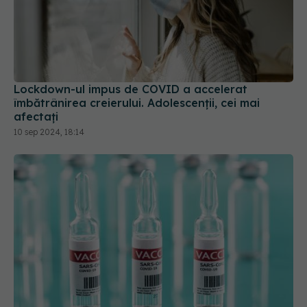
Lockdown-ul impus de COVID a accelerat
îmbătrânirea creierului. Adolescenții, cei mai
afectați
10 sep 2024, 18:14
UE a semnat un contract pe 4 ani cu Moderna
pentru vaccinuri împotriva COVID-19
24 ian 2025, 20:30