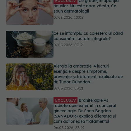
Ce se întâmplă cu colesterolul când
consumăm lactate integrale?
07.08.2026, 09:12
Alergia la ambrozie: 4 lucruri
esențiale despre simptome,
prevenție și tratament, explicate de
dr. Tudor Ciuhodaru
07.08.2026, 08:21
EXCLUSIV
Brahiterapie vs
radioterapie externă în cancerul
ginecologic. Dr. Sorin Bogdan
(SANADOR) explică diferența și
cum acționează tratamentul
06.08.2026, 22:49
EXCLUSIV
De ce unele paciente
cu cancer de col uterin nu mai ajung
la operație. Dr. Sorin Bogdan
(SANADOR): Intervenția