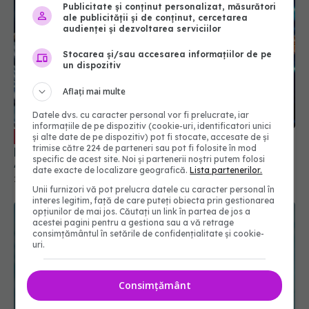
Publicitate și conținut personalizat, măsurători
ale publicității și de conținut, cercetarea
audienței și dezvoltarea serviciilor
Stocarea și/sau accesarea informațiilor de pe
un dispozitiv
Aflați mai multe
Datele dvs. cu caracter personal vor fi prelucrate, iar
Remdesivir, tratamentul injectabil
EXCLUSIV
informațiile de pe dispozitiv (cookie-uri, identificatori unici
pentru COVID. Prof. dr. Simin Aysel Florescu:
și alte date de pe dispozitiv) pot fi stocate, accesate de și
Administrarea se face în spitale
trimise către 224 de parteneri sau pot fi folosite în mod
specific de acest site. Noi și partenerii noștri putem folosi
29 aug 2024, 23:43
date exacte de localizare geografică.
Lista partenerilor.
Unii furnizori vă pot prelucra datele cu caracter personal în
interes legitim, față de care puteți obiecta prin gestionarea
opțiunilor de mai jos. Căutați un link în partea de jos a
acestei pagini pentru a gestiona sau a vă retrage
consimțământul în setările de confidențialitate și cookie-
uri.
Consimțământ