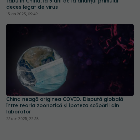
13 ian 2025, 09:49
China neagă originea COVID. Dispută globală
între teoria zoonotică și ipoteza scăpării din
laborator
23 apr 2025, 22:38