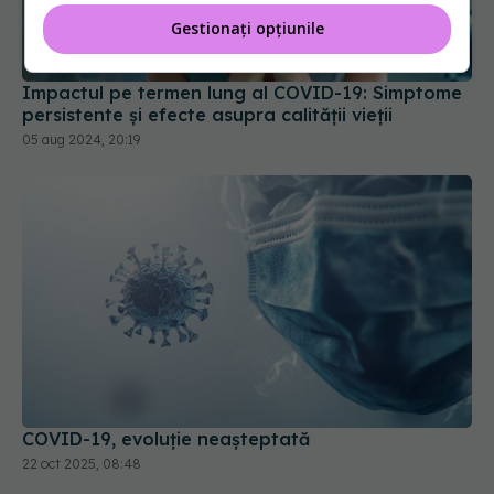
Gestionați opțiunile
Impactul pe termen lung al COVID-19: Simptome
persistente și efecte asupra calității vieții
05 aug 2024, 20:19
COVID-19, evoluție neașteptată
22 oct 2025, 08:48