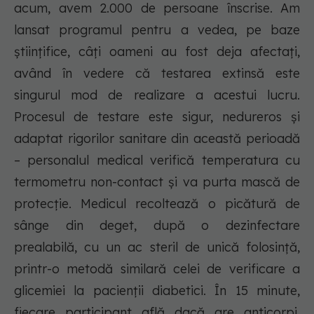
acum, avem 2.000 de persoane înscrise. Am
lansat programul pentru a vedea, pe baze
științifice, câți oameni au fost deja afectați,
având în vedere că testarea extinsă este
singurul mod de realizare a acestui lucru.
Procesul de testare este sigur, nedureros și
adaptat rigorilor sanitare din această perioadă
– personalul medical verifică temperatura cu
termometru non-contact și va purta mască de
protecție. Medicul recoltează o picătură de
sânge din deget, după o dezinfectare
prealabilă, cu un ac steril de unică folosință,
printr-o metodă similară celei de verificare a
glicemiei la pacienții diabetici. În 15 minute,
fiecare participant află dacă are anticorpi,