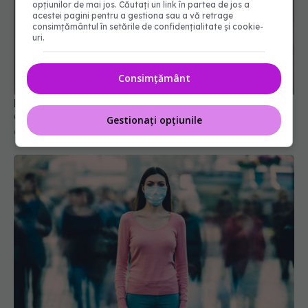
opțiunilor de mai jos. Căutați un link în partea de jos a
acestei pagini pentru a gestiona sau a vă retrage
consimțământul în setările de confidențialitate și cookie-
uri.
FDA amână o decizie cheie privind un vaccin anti-
Consimțământ
COVID-19
07 apr 2025, 14:45
Gestionați opțiunile
XEC, noua variantă COVID. Se răspândește rapid
16 sep 2024, 08:42