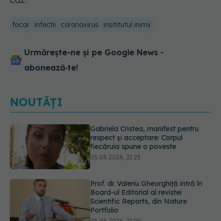
focar
infectii
coronavirus
insititutul inimii
Urmărește-ne și pe Google News -
abonează‑te!
NOUTĂȚI
Prof. dr. Valeriu Gheorghiță intră în
Board-ul Editorial al revistei
Scientific Reports, din Nature
Portfolio
05.08.2026, 21:09
Testul de 10 minute care poate
arăta dacă ai nevoie de statine,
chiar dacă ai colesterolul normal