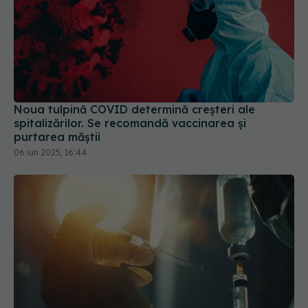
Noua tulpină COVID determină creșteri ale
spitalizărilor. Se recomandă vaccinarea și
purtarea măștii
06 iun 2025, 16:44
"Nu este un vaccin, este o injecție": diferența care