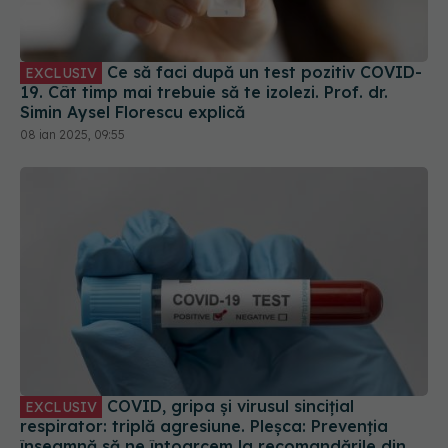
Ce să faci după un test pozitiv COVID-
EXCLUSIV
19. Cât timp mai trebuie să te izolezi. Prof. dr.
Simin Aysel Florescu explică
08 ian 2025, 09:55
COVID, gripa și virusul sincițial
EXCLUSIV
respirator: triplă agresiune. Pleșca: Prevenția
înseamnă să ne întoarcem la recomandările din
timpul pandemiei!
01 oct 2023, 10:48