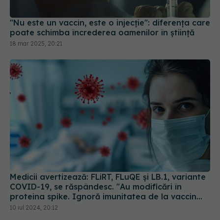
poate schimba încrederea oamenilor în știință
18 mar 2025, 20:21
Medicii avertizează: FLiRT, FLuQE și LB.1, variante
COVID-19, se răspândesc. "Au modificări în
proteina spike. Ignoră imunitatea de la vaccin
sau infectarea anterioară
10 iul 2024, 20:12