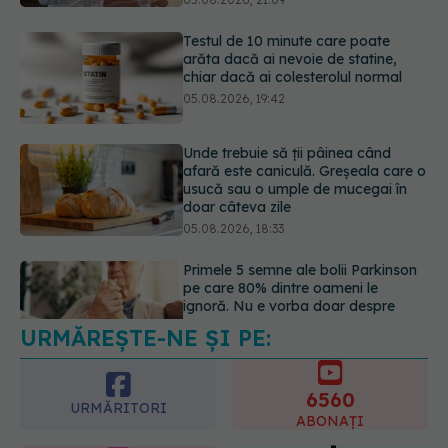
05.08.2026, 19:42
Unde trebuie să ții pâinea când
afară este caniculă. Greșeala care o
usucă sau o umple de mucegai în
doar câteva zile
05.08.2026, 18:33
Primele 5 semne ale bolii Parkinson
pe care 80% dintre oameni le
ignoră. Nu e vorba doar despre
tremor
05.08.2026, 17:31
URMĂREȘTE-NE ȘI PE:
Gabriela Cristea, manifest pentru
respect și acceptare: Corpul
fiecăruia spune o poveste
6560
05.08.2026, 21:23
URMĂRITORI
ABONAȚI
365
1401