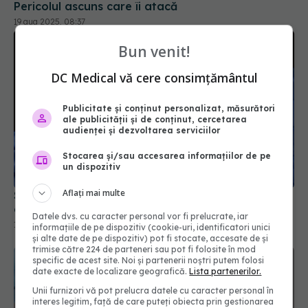
Bun venit!
DC Medical vă cere consimțământul
Publicitate și conținut personalizat, măsurători
ale publicității și de conținut, cercetarea
audienței și dezvoltarea serviciilor
Studiu NIH: Testele de laborator, incerte pentru
Stocarea și/sau accesarea informațiilor de pe
un dispozitiv
diagnosticul de long-COVID
15 aug 2024, 18:22
Aflați mai multe
Datele dvs. cu caracter personal vor fi prelucrate, iar
informațiile de pe dispozitiv (cookie-uri, identificatori unici
și alte date de pe dispozitiv) pot fi stocate, accesate de și
trimise către 224 de parteneri sau pot fi folosite în mod
specific de acest site. Noi și partenerii noștri putem folosi
date exacte de localizare geografică.
Lista partenerilor.
Unii furnizori vă pot prelucra datele cu caracter personal în
interes legitim, față de care puteți obiecta prin gestionarea