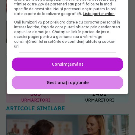
atacată în Cluj: Fake news-ul nu
trimise către 224 de parteneri sau pot fi folosite în mod
este inofensiv
specific de acest site. Noi și partenerii noștri putem folosi
09.08.2026, 14:05
date exacte de localizare geografică.
Lista partenerilor.
Unii furnizori vă pot prelucra datele cu caracter personal în
Greșeala periculoasă făcută de
interes legitim, față de care puteți obiecta prin gestionarea
bolnavii de rinichi în timpul caniculei
opțiunilor de mai jos. Căutați un link în partea de jos a
acestei pagini pentru a gestiona sau a vă retrage
09.08.2026, 16:00
consimțământul în setările de confidențialitate și cookie-
uri.
URMĂREȘTE-NE ȘI PE:
Consimțământ
6560
URMĂRITORI
ABONAȚI
Gestionați opțiunile
365
1401
URMĂRITORI
URMĂRITORI
ARTICOLE SIMILARE