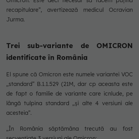
Omicron. Este deci necesar să facem puțină
recapitulare”, avertizează medicul Ocravian
Jurma.
Trei sub-variante de OMICRON
identificate în România
El spune că Omicron este numele variantei VOC
„standard” B.1.1.529 (21M, dar cp aceasta este
de fapt o familie de variante care icnlude, pe
lângă tulpina standard „și alte 4 versiuni ale
acesteia”.
„În România săptămâna trecută au fost
secvențiate 3 versiuni ale Omicron: