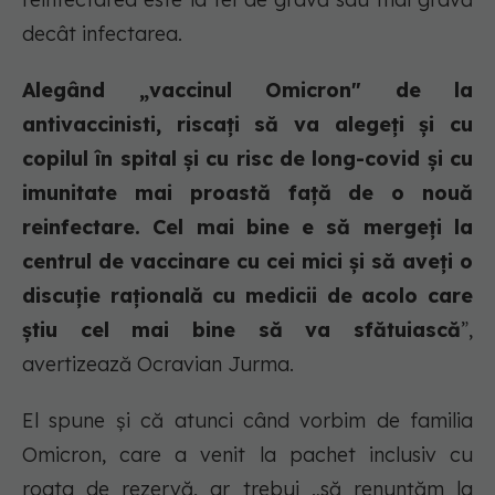
decât infectarea.
Alegând „vaccinul Omicron" de la
antivaccinisti, riscați să va alegeți și cu
copilul în spital și cu risc de long-covid și cu
imunitate mai proastă față de o nouă
reinfectare. Cel mai bine e să mergeți la
centrul de vaccinare cu cei mici și să aveți o
discuție rațională cu medicii de acolo care
știu cel mai bine să va sfătuiască
”,
avertizează Ocravian Jurma.
El spune și că atunci când vorbim de familia
Omicron, care a venit la pachet inclusiv cu
roata de rezervă, ar trebui „să renunțăm la