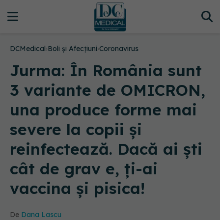
DCMedical
›
Boli și Afecțiuni
›
Coronavirus
Jurma: În România sunt
3 variante de OMICRON,
una produce forme mai
severe la copii și
reinfectează. Dacă ai ști
cât de grav e, ți-ai
vaccina și pisica!
De
Dana Lascu