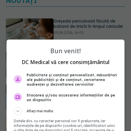
NOUTĂȚI
Cum alegem alimentele pe timp de
caniculă. Recomandările
specialiștilor
09.08.2026, 15:14
Bun venit!
Adevărul despre diabetul de tip 2:
ce greșeli fac majoritatea oamenilor.
DC Medical vă cere consimțământul
5 mituri demontate de medici
09.08.2026, 15:00
Publicitate și conținut personalizat, măsurători
ale publicității și de conținut, cercetarea
audienței și dezvoltarea serviciilor
Cancerul s-a extins la oase și nu
numai. Starea lui Joe Biden s-a
Stocarea și/sau accesarea informațiilor de pe
înrăutățit. Fiul său dezvăluie cât de
un dispozitiv
gravă este boala
09.08.2026, 14:52
Aflați mai multe
Prof. univ. dr. Cătălina Poiană (CMR),
Datele dvs. cu caracter personal vor fi prelucrate, iar
informațiile de pe dispozitiv (cookie-uri, identificatori unici
avertisment după ambulanța
și alte date de pe dispozitiv) pot fi stocate, accesate de și