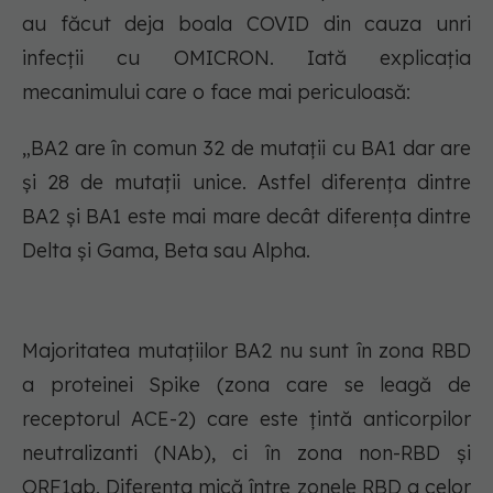
au făcut deja boala COVID din cauza unri
infecții cu OMICRON. Iată explicația
mecanimului care o face mai periculoasă:
„BA2 are în comun 32 de mutații cu BA1 dar are
și 28 de mutații unice. Astfel diferența dintre
BA2 și BA1 este mai mare decât diferența dintre
Delta și Gama, Beta sau Alpha.
Majoritatea mutațiilor BA2 nu sunt în zona RBD
a proteinei Spike (zona care se leagă de
receptorul ACE-2) care este țintă anticorpilor
neutralizanti (NAb), ci în zona non-RBD și
ORF1ab. Diferența mică între zonele RBD a celor