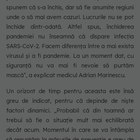
spunem că s-a închis, dar să fie anumite regiuni
unde o să mai avem cazuri. Lucrurile nu se pot
închide dintr-odată. Altfel spus, închiderea
pandemiei nu înseamnă că dispare infecția
SARS-CoV-2. Facem diferența între a mai exista
virusul și a fi pandemie. La un moment dat, cu
siguranță nu va mai fi nevoie să purtăm
mască”, a explicat medicul Adrian Marinescu.
Un orizont de timp pentru aceasta este însă
greu de indicat, pentru că depinde de niște
factori dinamici. „Probabil că din toamnă ar
trebui să fie o situație mult mai echilibrată
decât acum. Momentul în care se va întâmpla
să renunțăm la măsurile de prevenție e greu de