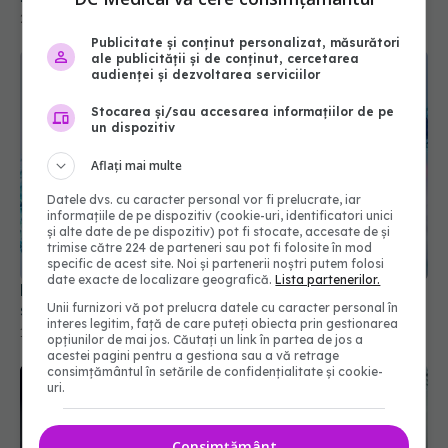
26 ian 2025, 16:30
Publicitate și conținut personalizat, măsurători
ale publicității și de conținut, cercetarea
audienței și dezvoltarea serviciilor
Stocarea și/sau accesarea informațiilor de pe
un dispozitiv
Aflați mai multe
Datele dvs. cu caracter personal vor fi prelucrate, iar
informațiile de pe dispozitiv (cookie-uri, identificatori unici
și alte date de pe dispozitiv) pot fi stocate, accesate de și
trimise către 224 de parteneri sau pot fi folosite în mod
specific de acest site. Noi și partenerii noștri putem folosi
date exacte de localizare geografică.
Lista partenerilor.
Long COVID persistă mult după vindecare. De ce
Unii furnizori vă pot prelucra datele cu caracter personal în
se întâmplă lucrul acesta
interes legitim, față de care puteți obiecta prin gestionarea
14 aug 2025, 20:40
opțiunilor de mai jos. Căutați un link în partea de jos a
acestei pagini pentru a gestiona sau a vă retrage
consimțământul în setările de confidențialitate și cookie-
uri.
Consimțământ