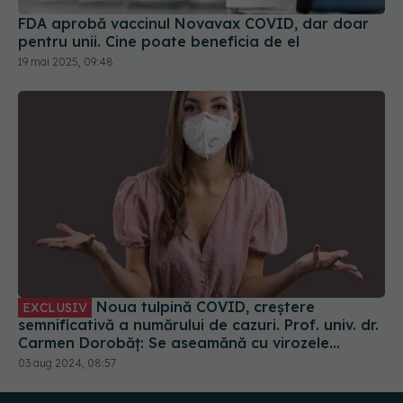
FDA aprobă vaccinul Novavax COVID, dar doar
pentru unii. Cine poate beneficia de el
19 mai 2025, 09:48
Noua tulpină COVID, creștere
EXCLUSIV
semnificativă a numărului de cazuri. Prof. univ. dr.
Carmen Dorobăț: Se aseamănă cu virozele
respiratorii. Nu necesită tratament simptomatic
03 aug 2024, 08:57