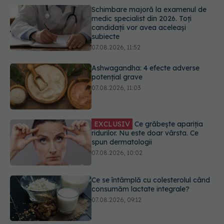
subiecte
07.08.2026, 11:52
Ashwagandha: 4 efecte adverse
potențial grave
07.08.2026, 11:03
EXCLUSIV
Ce grăbește apariția
ridurilor. Nu este doar vârsta. Ce
spun dermatologii
07.08.2026, 10:02
Ce se întâmplă cu colesterolul când
consumăm lactate integrale?
07.08.2026, 09:12
Greșeala care îți crește tensiunea
arterială. Nu este doar sarea din
solniță