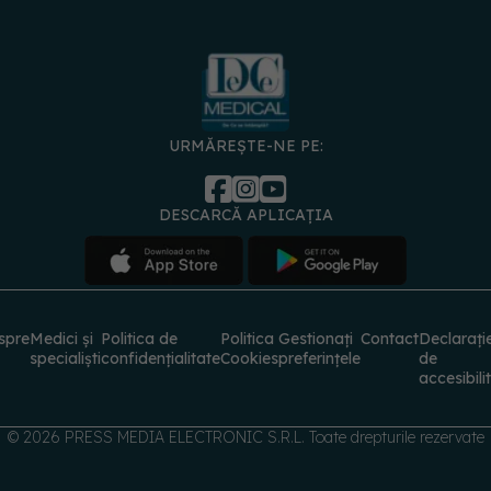
URMĂREȘTE-NE PE:
DESCARCĂ APLICAȚIA
spre
Medici și
Politica de
Politica
Gestionați
Contact
Declarați
specialiști
confidențialitate
Cookies
preferințele
de
accesibili
© 2026 PRESS MEDIA ELECTRONIC S.R.L. Toate drepturile rezervate