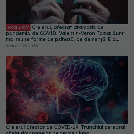
Creierul, afectat dramatic de
EXCLUSIV
pandemia de COVID. Valentin-Veron Toma: Sunt
mai multe forme de psihoză, de demență. E o
accelerare a unor fenomene care păreau să fie
30 aug 2023, 20:55
într-un ritm mai lent
Creierul afectat de COVID-19. Trunchiul cerebral,
cheia simptomelor pe termen lung