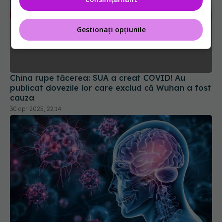
Gestionați opțiunile
China rupe tăcerea: SUA a creat COVID! Au
publicat dovezile lor care exclud că Wuhan a fost
cauza
30 apr 2025, 22:14