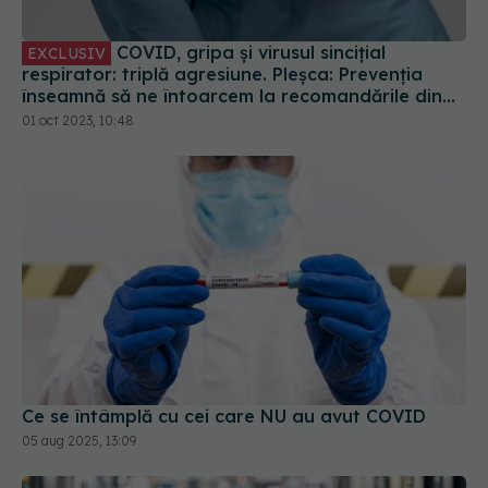
COVID, gripa și virusul sincițial
EXCLUSIV
respirator: triplă agresiune. Pleșca: Prevenția
înseamnă să ne întoarcem la recomandările din
timpul pandemiei!
01 oct 2023, 10:48
Ce se întâmplă cu cei care NU au avut COVID
05 aug 2025, 13:09