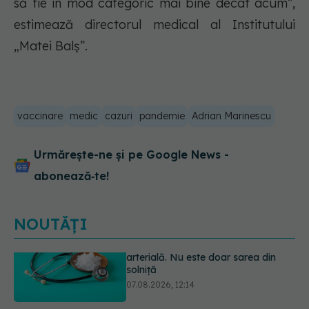
să fie în mod categoric mai bine decât acum”,
estimează directorul medical al Institutului
„Matei Balș”.
vaccinare
medic
cazuri
pandemie
Adrian Marinescu
Urmărește-ne și pe Google News -
abonează‑te!
NOUTĂȚI
Schimbare majoră la examenul de
medic specialist din 2026. Toți
candidații vor avea aceleași