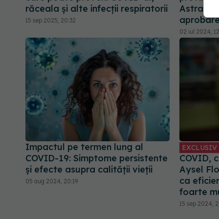
răceala și alte infecții respiratorii
AstraZen
aprobare
15 sep 2025, 20:32
02 iul 2024, 1
Impactul pe termen lung al
EXCLUSIV
COVID-19: Simptome persistente
COVID, ce
și efecte asupra calității vieții
Aysel Fl
ca eficie
05 aug 2024, 20:19
foarte mu
15 sep 2024, 2