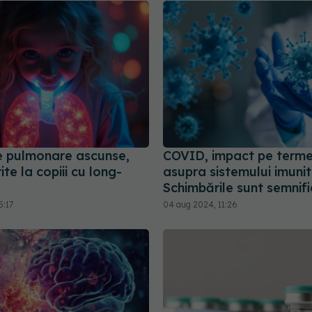
 pulmonare ascunse,
COVID, impact pe terme
te la copiii cu long-
asupra sistemului imunit
Schimbările sunt semnifi
5:17
04 aug 2024, 11:26