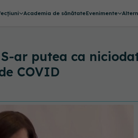
fecțiuni
Academia de sănătate
Evenimente
Alter
 S-ar putea ca nicioda
 de COVID