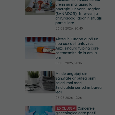
uterin nu mai ajung la
operație. Dr. Sorin Bogdan
(SANADOR): Intervenția
chirurgicală, doar în situații
particulare
06.08.2026, 20:45
Alertă în Europa după un
nou caz de hantavirus
Anzi, singura tulpină care
se transmite de la om la
om
06.08.2026, 20:06
Mii de angajați din
Sănătate ar putea primi
salarii mai mari.
Sindicatele cer schimbarea
legii
06.08.2026, 19:26
EXCLUSIV
Cancerele
ginecologice care pot fi