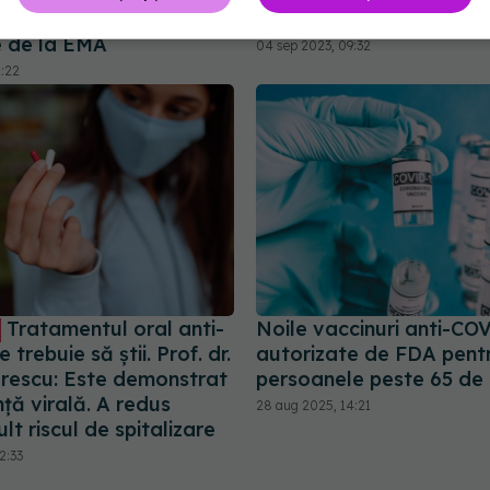
eca, a primit o
boli cardiovasculare
 de la EMA
04 sep 2023, 09:32
2:22
Tratamentul oral anti-
Noile vaccinuri anti-CO
 trebuie să știi. Prof. dr.
autorizate de FDA pent
orescu: Este demonstrat
persoanele peste 65 de 
nță virală. A redus
28 aug 2025, 14:21
lt riscul de spitalizare
2:33