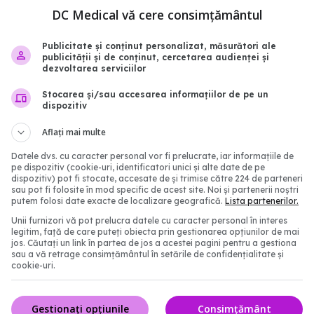
DC Medical vă cere consimțământul
Publicitate și conținut personalizat, măsurători ale
COVID-19, în creștere în
Long COVID persistă mu
publicității și de conținut, cercetarea audienței și
Doar jumătate dintre
vindecare. De ce se înt
dezvoltarea serviciilor
aportat decesele
lucrul acesta
Stocarea și/sau accesarea informațiilor de pe un
 de COVID
14 aug 2025, 20:40
dispozitiv
15:40
Aflați mai multe
Datele dvs. cu caracter personal vor fi prelucrate, iar informațiile de
pe dispozitiv (cookie-uri, identificatori unici și alte date de pe
dispozitiv) pot fi stocate, accesate de și trimise către 224 de parteneri
sau pot fi folosite în mod specific de acest site. Noi și partenerii noștri
putem folosi date exacte de localizare geografică.
Lista partenerilor.
Unii furnizori vă pot prelucra datele cu caracter personal în interes
legitim, față de care puteți obiecta prin gestionarea opțiunilor de mai
jos. Căutați un link în partea de jos a acestei pagini pentru a gestiona
sau a vă retrage consimțământul în setările de confidențialitate și
cookie-uri.
rt, medicamentul care
COVID, încă un efect ne
Gestionați opțiunile
Consimțământ
COVID de la
Duce la hipertensiune art