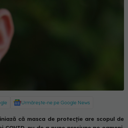
ogle
Urmărește-ne pe Google News
liniază că masca de protecție are scopul de
iei COVID, nu de a pune presiune pe oameni.