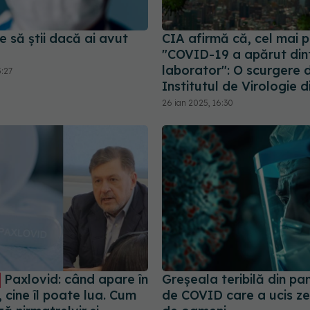
e să știi dacă ai avut
CIA afirmă că, cel mai p
"COVID-19 a apărut din
laborator": O scurgere 
5:27
Institutul de Virologie 
26 ian 2025, 16:30
Paxlovid: când apare în
Greșeala teribilă din p
cine îl poate lua. Cum
de COVID care a ucis zec