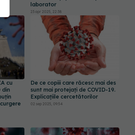
laborator
23 apr 2025, 22:38
IA cu
De ce copiii care răcesc mai des
 din
sunt mai protejați de COVID-19.
puţin
Explicațiile cercetătorilor
 scurgere
02 sep 2025, 09:54