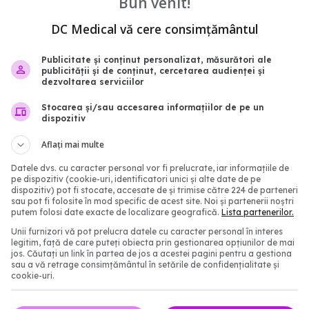
Bun venit!
mpact asupra creierului
Impactul pe termen lung
DC Medical vă cere consimțământul
vindecare
COVID-19: Simptome per
și efecte asupra calității 
0:59
Publicitate și conținut personalizat, măsurători ale
05 aug 2024, 20:19
publicității și de conținut, cercetarea audienței și
dezvoltarea serviciilor
Stocarea și/sau accesarea informațiilor de pe un
dispozitiv
Aflați mai multe
Datele dvs. cu caracter personal vor fi prelucrate, iar informațiile de
pe dispozitiv (cookie-uri, identificatori unici și alte date de pe
dispozitiv) pot fi stocate, accesate de și trimise către 224 de parteneri
sau pot fi folosite în mod specific de acest site. Noi și partenerii noștri
putem folosi date exacte de localizare geografică.
Lista partenerilor.
Unii furnizori vă pot prelucra datele cu caracter personal în interes
legitim, față de care puteți obiecta prin gestionarea opțiunilor de mai
jos. Căutați un link în partea de jos a acestei pagini pentru a gestiona
sau a vă retrage consimțământul în setările de confidențialitate și
a de COVID-19 rămâne
Ce se întâmplă cu cei c
cookie-uri.
ubiect tabu în China, la
avut COVID
la anunțul primului deces
05 aug 2025, 13:09