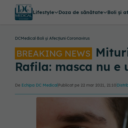
Lifestyle
Doza de sănătate
Boli și a
DCMedical
›
Boli și Afecțiuni
›
Coronavirus
Mitur
BREAKING NEWS
Rafila: masca nu e 
De
Echipa DC Medical
Publicat pe 22 mar 2021, 21:10
Distri