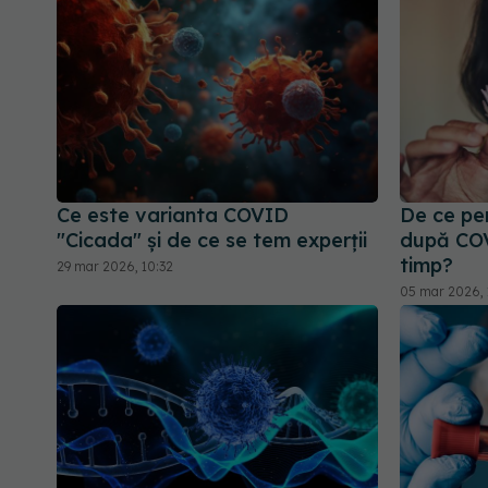
Ce este varianta COVID
De ce per
"Cicada" și de ce se tem experții
după COV
timp?
29 mar 2026, 10:32
05 mar 2026, 