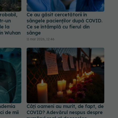
robabil,
Ce au găsit cercetătorii în
tr-un
sângele pacienților după COVID.
de la
Ce se întâmplă cu fierul din
din Wuhan
sânge
11 mar 2026, 12:46
andemia
Câți oameni au murit, de fapt, de
i de mii
COVID? Adevărul nespus despre