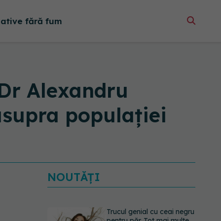
native fără fum
Dr Alexandru
asupra populației
NOUTĂȚI
Trucul genial cu ceai negru
pentru păr. Tot mai multe