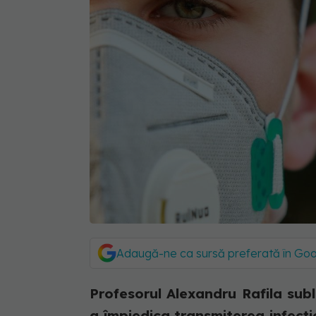
Adaugă-ne ca sursă preferată în Go
Profesorul Alexandru Rafila sub
a împiedica transmiterea infecț