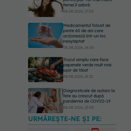
femei îl adoră
08.08.2026, 17:00
Medicamentul folosit de
peste 60 de ani care
acționează într-un loc
neașteptat
08.08.2026, 16:00
Trucul simplu care face
pepenele verde mult mai
ușor de tăiat
08.08.2026, 15:32
Diagnosticele de autism la
fete au crescut după
pandemia de COVID-19
08.08.2026, 15:00
URMĂREȘTE-NE ȘI PE:
Microplasticele pot
traversa bariera