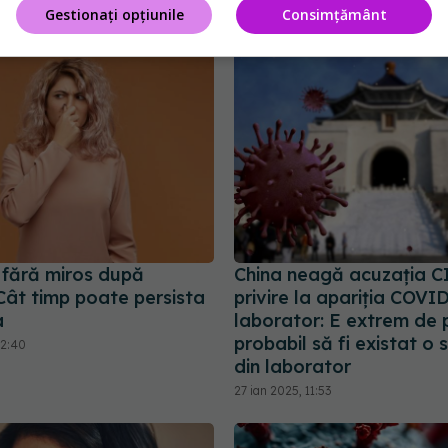
virus
Gestionați opțiunile
Consimțământ
9:49
 fără miros după
China neagă acuzația C
ât timp poate persista
privire la apariția COVID
a
laborator: E extrem de 
probabil să fi existat o
22:40
din laborator
27 ian 2025, 11:53