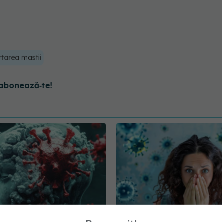
rtarea mastii
abonează‑te!