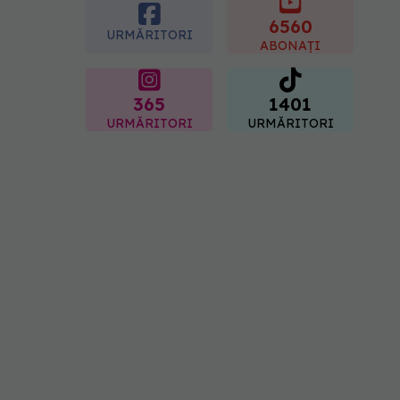
placentară și modifica
hormonii
6560
URMĂRITORI
08.08.2026, 18:00
ABONAȚI
365
1401
URMĂRITORI
URMĂRITORI