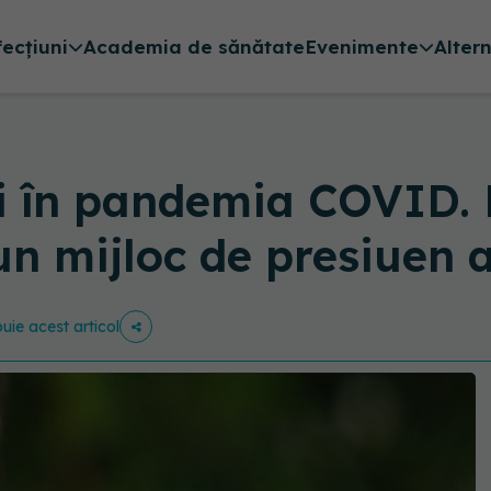
fecțiuni
Academia de sănătate
Evenimente
Alter
i în pandemia COVID. 
un mijloc de presiuen 
buie acest articol