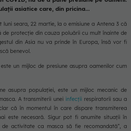
ții asiatice care, din pricina...
t luni seara, 22 martie, la o emisiune a Antena 3 că
ă de protecție din cauza poluării cu mult înainte de
tul din Asia nu va prinde în Europa, însă vor fi
scă benevol.
u este un mijloc de presiune asupra oamenilor cum
ne asupra populației, este un mijloc mecanic de
masca. A transmiterii unei
infecții
respiratorii sau a
 clar că în momentul în care dispare transmiterea
ai este necesară. Sigur pot fi anumite situații în
i de activitate ca masca să fie recomandată”, a