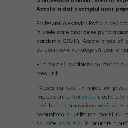
Acesta a dat exemplul unor popula
Profesorul Alexandru Rafila a declara
în unele state asiatice se purta masc
pandemia COVID. Acesta crede că ges
europeni care vor alege să poarte ma
El a ținut să sublinieze că masca n
cred unii:
”Masca nu este un mijloc de presiu
împiedicare a
transmiterii;
asta este 
unei boli cu transmitere aeriană. E
comunitară și utilizarea măștii nu m
anumite
zone
sau în anumite tipur