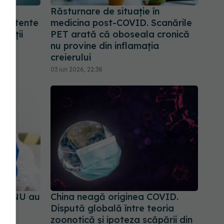
 al
Răsturnare de situație în
sistente
medicina post-COVID. Scanările
vieții
PET arată că oboseala cronică
nu provine din inflamația
creierului
03 iun 2026, 22:38
are NU au
China neagă originea COVID.
Dispută globală între teoria
zoonotică și ipoteza scăpării din