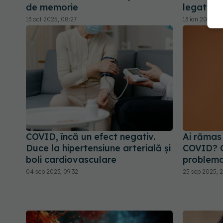
de memorie
legat de 
13 oct 2025, 08:27
13 ian 2025, 0
COVID, încă un efect negativ.
Ai rămas
Duce la hipertensiune arterială și
COVID? C
boli cardiovasculare
problem
04 sep 2023, 09:32
25 sep 2025, 