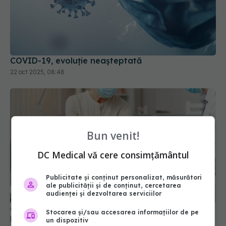
COVID-19, evoluție neașteptată
22 oct 2025, 08:48
Bun venit!
DC Medical vă cere consimțământul
Publicitate și conținut personalizat, măsurători
ale publicității și de conținut, cercetarea
COVID, încă un efect negativ. Duce la
audienței și dezvoltarea serviciilor
hipertensiune arterială și boli cardiovasculare
04 sep 2023, 09:32
Stocarea și/sau accesarea informațiilor de pe
un dispozitiv