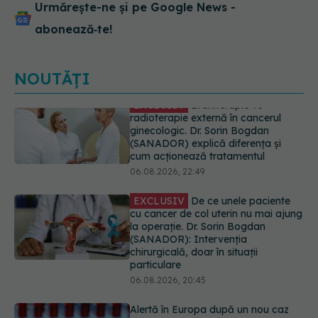
Urmărește-ne și pe Google News -
abonează‑te!
NOUTĂȚI
EXCLUSIV
De ce unele paciente
cu cancer de col uterin nu mai ajung
la operație. Dr. Sorin Bogdan
(SANADOR): Intervenția
chirurgicală, doar în situații
particulare
06.08.2026, 20:45
Alertă în Europa după un nou caz
de hantavirus Anzi, singura tulpină
care se transmite de la om la om
06.08.2026, 20:06
Mii de angajați din Sănătate ar