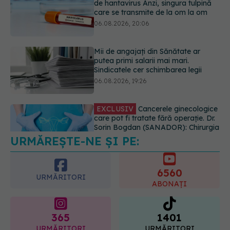
putea primi salarii mai mari.
Sindicatele cer schimbarea legii
06.08.2026, 19:26
EXCLUSIV
Cancerele ginecologice
care pot fi tratate fără operație. Dr.
Sorin Bogdan (SANADOR): Chirurgia
este indicată doar punctual, pentru
anumite categorii de paciente
06.08.2026, 19:05
URMĂREȘTE-NE ȘI PE:
EXCLUSIV
Brahiterapie vs
radioterapie externă în cancerul
ginecologic. Dr. Sorin Bogdan
6560
(SANADOR) explică diferența și
URMĂRITORI
cum acționează tratamentul
ABONAȚI
06.08.2026, 22:49
365
1401
URMĂRITORI
URMĂRITORI
ARTICOLE SIMILARE