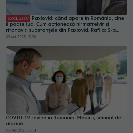
Paxlovid: când apare în România, cine
EXCLUSIV
îl poate lua. Cum acționează nirmatrelvir și
ritonavir, substanțele din Paxlovid. Rafila: S-a
semnat contractul. Va fi disponibil la
09 oct 2023, 13:08
recomandarea medicului
COVID-19 revine în România. Medicii, semnal de
alarmă
02 sep 2025, 15:51