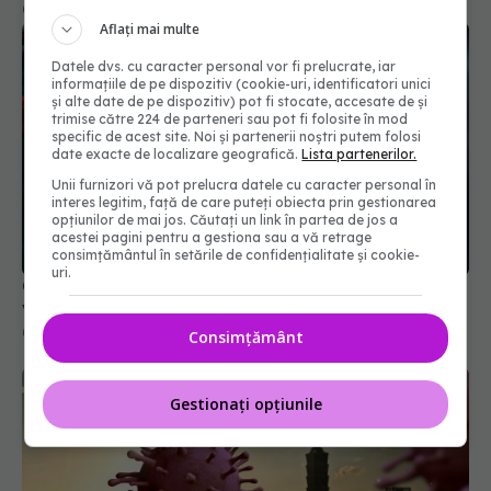
Aflați mai multe
Datele dvs. cu caracter personal vor fi prelucrate, iar
informațiile de pe dispozitiv (cookie-uri, identificatori unici
și alte date de pe dispozitiv) pot fi stocate, accesate de și
trimise către 224 de parteneri sau pot fi folosite în mod
specific de acest site. Noi și partenerii noștri putem folosi
date exacte de localizare geografică.
Lista partenerilor.
Unii furnizori vă pot prelucra datele cu caracter personal în
interes legitim, față de care puteți obiecta prin gestionarea
opțiunilor de mai jos. Căutați un link în partea de jos a
acestei pagini pentru a gestiona sau a vă retrage
COVID, impact major asupra creierului. Efectele
consimțământul în setările de confidențialitate și cookie-
vizibile chiar și după 3 ani de la infectare
uri.
03 aug 2024, 14:12
Consimțământ
Gestionați opțiunile