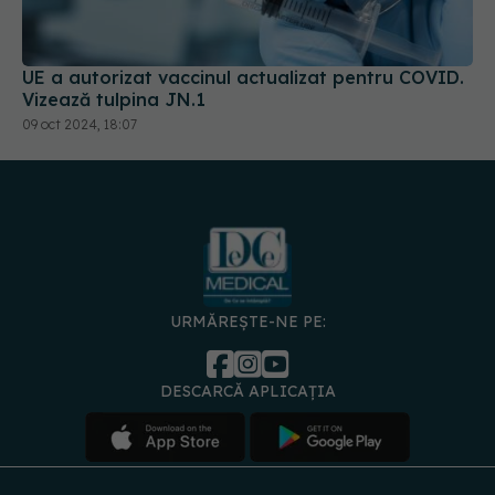
UE a autorizat vaccinul actualizat pentru COVID.
Vizează tulpina JN.1
09 oct 2024, 18:07
URMĂREȘTE-NE PE:
DESCARCĂ APLICAȚIA
spre
Medici și
Politica de
Politica
Gestionați
Contact
Declarați
specialiști
confidențialitate
Cookies
preferințele
de