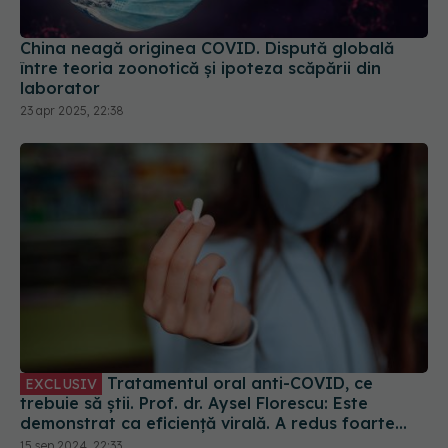
între teoria zoonotică și ipoteza scăpării din
laborator
23 apr 2025, 22:38
Tratamentul oral anti-COVID, ce
EXCLUSIV
trebuie să știi. Prof. dr. Aysel Florescu: Este
demonstrat ca eficiență virală. A redus foarte
mult riscul de spitalizare
15 sep 2024, 22:33