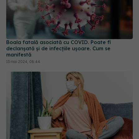
Boala fatală asociată cu COVID. Poate fi
declanșată și de infecțiile ușoare. Cum se
manifestă
13 mai 2024, 08:44
Cum s-a răspândit COVID-19 prin coloana de
aerisire a blocurilor vechi