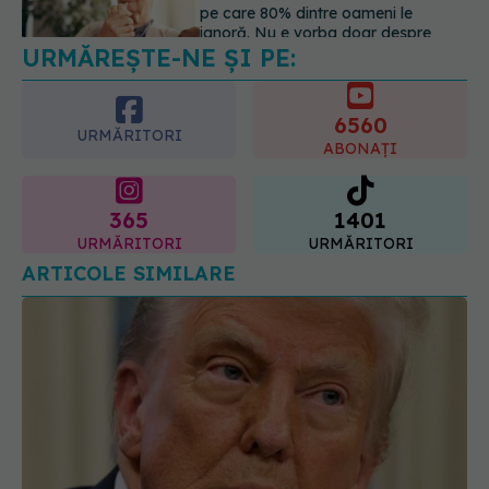
Gabriela Cristea, manifest pentru
respect și acceptare: Corpul
fiecăruia spune o poveste
6560
05.08.2026, 21:23
URMĂRITORI
ABONAȚI
365
1401
URMĂRITORI
URMĂRITORI
ARTICOLE SIMILARE