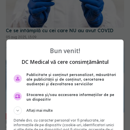
Ce se întâmplă cu cei care NU au avut COVID
05 aug 2025, 13:09
Bun venit!
DC Medical vă cere consimțământul
Publicitate și conținut personalizat, măsurători
ale publicității și de conținut, cercetarea
audienței și dezvoltarea serviciilor
Stocarea și/sau accesarea informațiilor de pe
un dispozitiv
Doina Pleșca: Există o mare problemă
EXCLUSIV
legată de vaccinare. Nu este obligatorie, dar
Aflați mai multe
trebuie să ne sporim spiritul civic și să prezentăm
corect minusurile și plusurile fiecărui vaccin
03 oct 2023, 08:47
Datele dvs. cu caracter personal vor fi prelucrate, iar
informațiile de pe dispozitiv (cookie-uri, identificatori unici
și alte date de pe dispozitiv) pot fi stocate, accesate de și