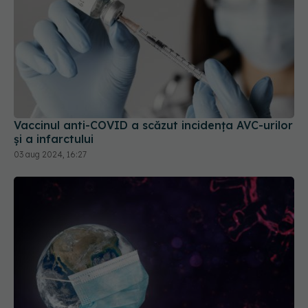
Vaccinul anti-COVID a scăzut incidența AVC-urilor
și a infarctului
03 aug 2024, 16:27
China neagă originea COVID. Dispută globală