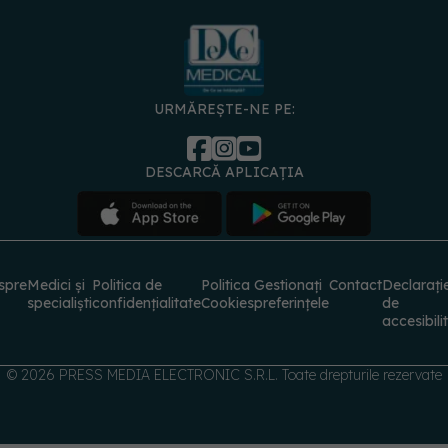
URMĂREȘTE-NE PE:
DESCARCĂ APLICAȚIA
spre
Medici și
Politica de
Politica
Gestionați
Contact
Declarați
specialiști
confidențialitate
Cookies
preferințele
de
accesibili
© 2026 PRESS MEDIA ELECTRONIC S.R.L. Toate drepturile rezervate