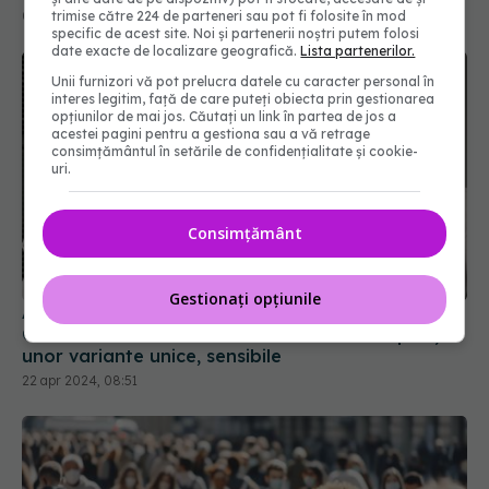
trimise către 224 de parteneri sau pot fi folosite în mod
specific de acest site. Noi și partenerii noștri putem folosi
date exacte de localizare geografică.
Lista partenerilor.
Unii furnizori vă pot prelucra datele cu caracter personal în
interes legitim, față de care puteți obiecta prin gestionarea
opțiunilor de mai jos. Căutați un link în partea de jos a
acestei pagini pentru a gestiona sau a vă retrage
consimțământul în setările de confidențialitate și cookie-
uri.
Consimțământ
A fost infectat cu coronavirus timp de 613 zile.
Cazul lui a uimit cercetătorii: Conduce la apariția
unor variante unice, sensibile
Gestionați opțiunile
22 apr 2024, 08:51