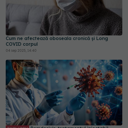
Cum ne afectează oboseala cronică și Long
COVID corpul
04 sep 2025, 14:40
Remdesivir, tratamentul injectabil
EXCLUSIV
pentru COVID. Prof. dr. Simin Aysel Florescu:
Administrarea se face în spitale