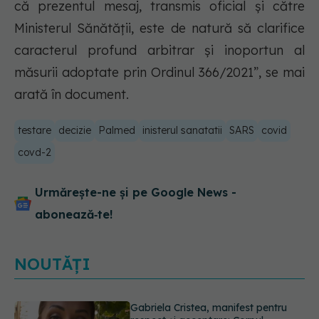
că prezentul mesaj, transmis oficial și către
Ministerul Sănătății, este de natură să clarifice
caracterul profund arbitrar și inoportun al
măsurii adoptate prin Ordinul 366/2021”, se mai
arată în document.
testare
decizie
Palmed
inisterul sanatatii
SARS
covid
covd-2
Urmărește-ne și pe Google News -
abonează‑te!
NOUTĂȚI
Prof. dr. Valeriu Gheorghiță intră în