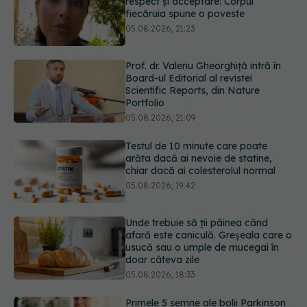
Board-ul Editorial al revistei
Scientific Reports, din Nature
Portfolio
05.08.2026, 21:09
Testul de 10 minute care poate
arăta dacă ai nevoie de statine,
chiar dacă ai colesterolul normal
05.08.2026, 19:42
Unde trebuie să ții pâinea când
afară este caniculă. Greșeala care o
usucă sau o umple de mucegai în
doar câteva zile
05.08.2026, 18:33
Primele 5 semne ale bolii Parkinson
pe care 80% dintre oameni le
ignoră. Nu e vorba doar despre
tremor
05.08.2026, 17:31
URMĂREȘTE-NE ȘI PE: