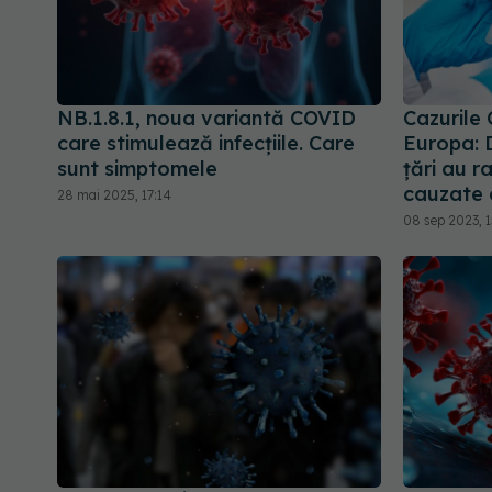
NB.1.8.1, noua variantă COVID
Cazurile 
care stimulează infecțiile. Care
Europa: 
sunt simptomele
țări au r
cauzate
28 mai 2025, 17:14
08 sep 2023, 