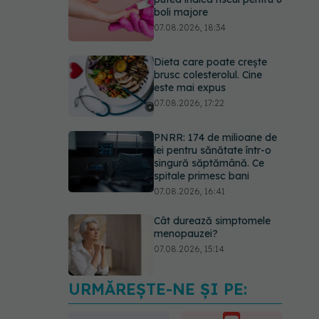
boli majore
07.08.2026, 18:34
Dieta care poate crește
brusc colesterolul. Cine
este mai expus
07.08.2026, 17:22
PNRR: 174 de milioane de
lei pentru sănătate într-o
singură săptămână. Ce
spitale primesc bani
07.08.2026, 16:41
Cât durează simptomele
menopauzei?
07.08.2026, 15:14
URMĂREȘTE-NE ȘI PE:
EXCLUSIV
Cancerele
care pot fi prevenite. Dr.