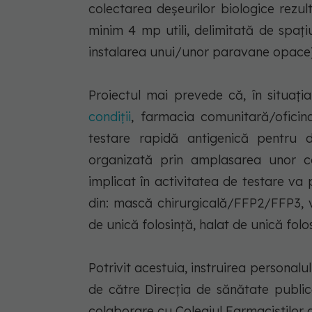
colectarea deşeurilor biologice rezul
minim 4 mp utili, delimitată de spaţiu
instalarea unui/unor paravane opace
Proiectul mai prevede că, în situaţia 
condiţii
, farmacia comunitară/oficina
testare rapidă antigenică pentru d
organizată prin amplasarea unor co
implicat în activitatea de testare v
din: mască chirurgicală/FFP2/FFP3, v
de unică folosinţă, halat de unică folos
Potrivit acestuia, instruirea personalu
de către Direcţia de sănătate public
colaborare cu Colegiul Farmaciştilor 