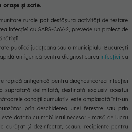
 orașe și sate.
munitare rurale pot desfăşura activităţi de testare
rea infecţiei cu SARS-CoV-2, prevede un proiect de
ănătăţii.
tate publică judeţeană sau a municipiului Bucureşti
apidă antigenică pentru diagnosticarea
infecţiei
cu
are rapidă antigenică pentru diagnosticarea infecţiei
suprafaţă delimitată, destinată exclusiv acestui
mătoarele condiţii cumulativ: este amplasată într-un
punzător prin deschiderea unei ferestre sau prin
ie; este dotată cu mobilierul necesar - masă de lucru
e curăţat şi dezinfectat, scaun, recipiente pentru