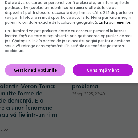
Datele dvs. cu caracter personal vor fi prelucrate, iar informațiile de
pe dispozitiv (cookie-uri, identificatori unici și alte date de pe
dispozitiv) pot fi stocate, accesate de și trimise către 224 de parteneri
sau pot fi folosite în mod specific de acest site. Noi și partenerii noștri
putem folosi date exacte de localizare geografică.
Lista partenerilor.
Unii furnizori vă pot prelucra datele cu caracter personal în interes
legitim, față de care puteți obiecta prin gestionarea opțiunilor de mai
jos. Căutați un link în partea de jos a acestei pagini pentru a gestiona
sau a vă retrage consimțământul în setările de confidențialitate și
cookie-uri.
Gestionați opțiunile
Consimțământ
Creierul, afectat
Ai rămas fără miros du
 de pandemia de
COVID? Cât timp poate 
alentin-Veron Toma:
problema
 multe forme de
25 sep 2025, 22:40
 de demență. E o
re a unor fenomene
au să fie într-un ritm
20:55