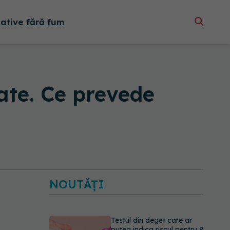
native fără fum
ate. Ce prevede
NOUTĂȚI
Testul din deget care ar
putea indica riscul pentru 8