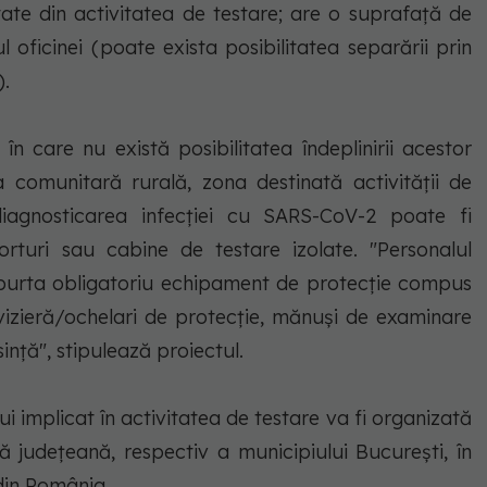
tate din activitatea de testare; are o suprafaţă de
l oficinei (poate exista posibilitatea separării prin
).
în care nu există posibilitatea îndeplinirii acestor
 comunitară rurală, zona destinată activităţii de
iagnosticarea infecţiei cu SARS-CoV-2 poate fi
rturi sau cabine de testare izolate. "Personalul
a purta obligatoriu echipament de protecţie compus
izieră/ochelari de protecţie, mănuşi de examinare
inţă", stipulează proiectul.
lui implicat în activitatea de testare va fi organizată
ă judeţeană, respectiv a municipiului Bucureşti, în
din România.