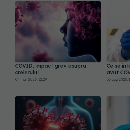
COVID, impact grav asupra
Ce se în
creierului
avut CO
04 mar 2026, 12:29
05 aug 2025, 