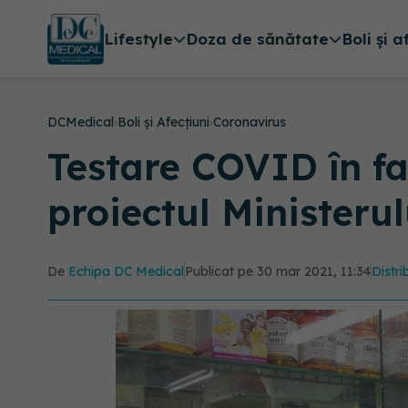
Lifestyle
Doza de sănătate
Boli și a
DCMedical
›
Boli și Afecțiuni
›
Coronavirus
Testare COVID în fa
proiectul Ministerul
De
Echipa DC Medical
Publicat pe 30 mar 2021, 11:34
Distri