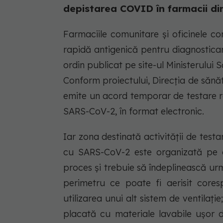
depistarea COVID în farmacii din
Farmaciile comunitare şi oficinele co
rapidă antigenică pentru diagnostica
ordin publicat pe site-ul Ministerului S
Conform proiectului, Direcţia de sănă
emite un acord temporar de testare r
SARS-CoV-2, în format electronic.
Iar zona destinată activităţii de test
cu SARS-CoV-2 este organizată pe o 
proces şi trebuie să îndeplinească ur
perimetru ce poate fi aerisit cores
utilizarea unui alt sistem de ventilaţ
placată cu materiale lavabile uşor d