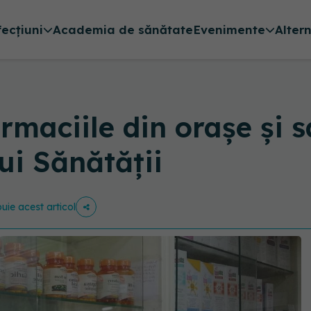
fecțiuni
Academia de sănătate
Evenimente
Alter
rmaciile din orașe și s
ui Sănătății
buie acest articol