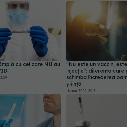
tâmplă cu cei care NU au
"Nu este un vaccin, est
VID
injecție": diferența care
schimba încrederea oame
13:09
știință
18 mar 2025, 20:21