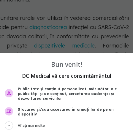
nitare rurale vor utiliza în vederea comercializării
rapide pentru
diagnosticarea
infecţiei cu SARS-CoV-2
ac dovada calităţii, în conformitate cu prevederile
e priveşte
dispozitivele medicale
. Farmaciile
 au obligaţia de a raporta zilnic către Direcţiile de
Bun venit!
v a municipiului Bucureşti, în format electronic,
 şi situaţia stocurilor de teste rapide antigenice",
DC Medical vă cere consimțământul
es.
Publicitate și conținut personalizat, măsurători ale
publicității și de conținut, cercetarea audienței și
ri
covid
testare covid
dezvoltarea serviciilor
Stocarea și/sau accesarea informațiilor de pe un
abonează‑te!
dispozitiv
Aflați mai multe