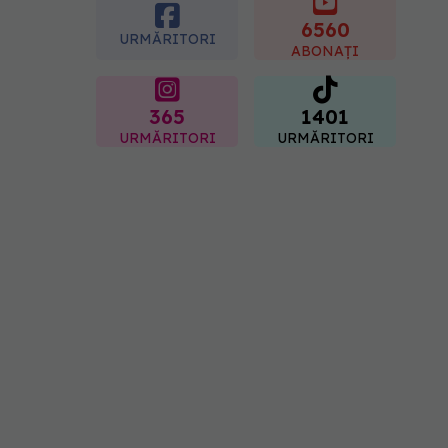
Sorin Bogdan
(SANADOR): Au metode
6560
URMĂRITORI
de prevenție
ABONAȚI
07.08.2026, 20:09
365
1401
URMĂRITORI
URMĂRITORI