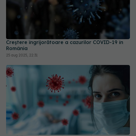
Creștere îngrijorătoare a cazurilor COVID-19 în
România
25 aug 2025, 22:31
Medicii avertizează: FLiRT, FLuQE și LB.1, variante
COVID-19, se răspândesc. "Au modificări în