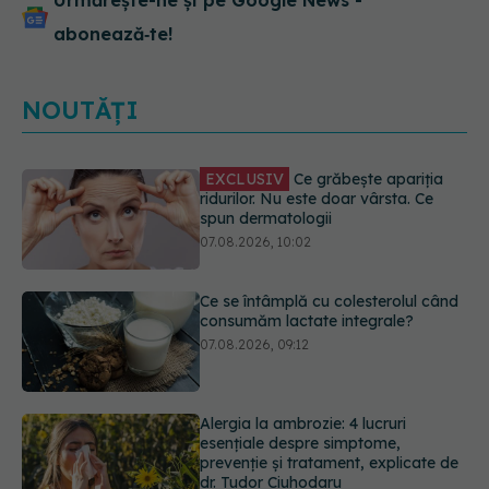
Urmărește-ne și pe Google News -
abonează‑te!
NOUTĂȚI
Ce se întâmplă cu colesterolul când
consumăm lactate integrale?
07.08.2026, 09:12
Alergia la ambrozie: 4 lucruri
esențiale despre simptome,
prevenție și tratament, explicate de
dr. Tudor Ciuhodaru
07.08.2026, 08:21
EXCLUSIV
Brahiterapie vs
radioterapie externă în cancerul
ginecologic. Dr. Sorin Bogdan