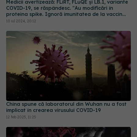
proteina spike. Ignoră imunitatea de la vaccin
sau infectarea anterioară
10 iul 2024, 20:12
China spune că laboratorul din Wuhan nu a fost
implicat în crearea virusului COVID-19
12 feb 2025, 11:25