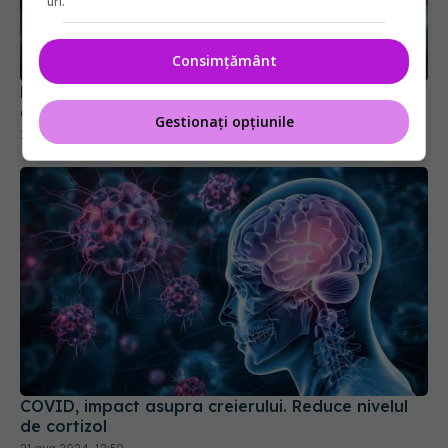
uri.
Consimțământ
De ce apar mereu noi variante COVID. Ce s-a
aflat despre boală
11 feb 2026, 15:04
Gestionați opțiunile
COVID, impact asupra creierului. Reduce nivelul
de cortizol
21 aug 2024, 12:59