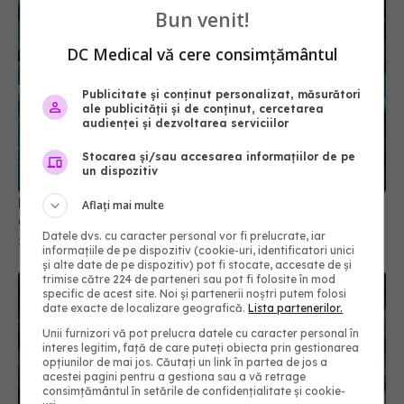
Bun venit!
DC Medical vă cere consimțământul
Publicitate și conținut personalizat, măsurători
ale publicității și de conținut, cercetarea
audienței și dezvoltarea serviciilor
Stocarea și/sau accesarea informațiilor de pe
un dispozitiv
Moderna retrage aprobarea vaccinului combinat
gripă - COVID
Aflați mai multe
23 mai 2025, 12:33
Datele dvs. cu caracter personal vor fi prelucrate, iar
informațiile de pe dispozitiv (cookie-uri, identificatori unici
și alte date de pe dispozitiv) pot fi stocate, accesate de și
trimise către 224 de parteneri sau pot fi folosite în mod
specific de acest site. Noi și partenerii noștri putem folosi
date exacte de localizare geografică.
Lista partenerilor.
Unii furnizori vă pot prelucra datele cu caracter personal în
interes legitim, față de care puteți obiecta prin gestionarea
opțiunilor de mai jos. Căutați un link în partea de jos a
acestei pagini pentru a gestiona sau a vă retrage
consimțământul în setările de confidențialitate și cookie-