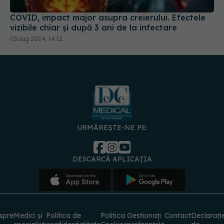
COVID, impact major asupra creierului. Efectele
vizibile chiar și după 3 ani de la infectare
03 aug 2024, 14:12
URMĂREȘTE-NE PE:
DESCARCĂ APLICAȚIA
spre
Medici și
Politica de
Politica
Gestionați
Contact
Declarați
specialiști
confidențialitate
Cookies
preferințele
de
accesibili