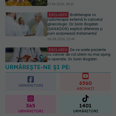
(SANADOR) explică diferența și
cum acționează tratamentul
06.08.2026, 22:49
EXCLUSIV
De ce unele paciente
cu cancer de col uterin nu mai ajung
la operație. Dr. Sorin Bogdan
(SANADOR): Intervenția
chirurgicală, doar în situații
particulare
06.08.2026, 20:45
URMĂREȘTE-NE ȘI PE:
EXCLUSIV
Ce grăbește apariția
ridurilor. Nu este doar vârsta. Ce
spun dermatologii
6560
07.08.2026, 10:02
URMĂRITORI
ABONAȚI
365
1401
URMĂRITORI
URMĂRITORI
ARTICOLE SIMILARE