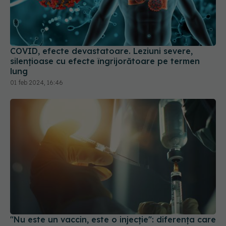
COVID, efecte devastatoare. Leziuni severe,
silențioase cu efecte îngrijorătoare pe termen
lung
01 feb 2024, 16:46
"Nu este un vaccin, este o injecție": diferența care
poate schimba încrederea oamenilor în știință