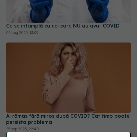
Ce se întâmplă cu cei care NU au avut COVID
05 aug 2025, 13:09
Ai rămas fără miros după COVID? Cât timp poate
persista problema
25 sep 2025, 22:40