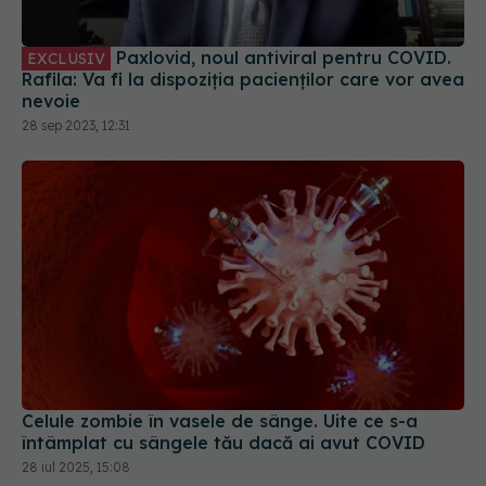
Paxlovid, noul antiviral pentru COVID.
EXCLUSIV
Rafila: Va fi la dispoziția pacienților care vor avea
nevoie
28 sep 2023, 12:31
Celule zombie în vasele de sânge. Uite ce s-a
întâmplat cu sângele tău dacă ai avut COVID
28 iul 2025, 15:08