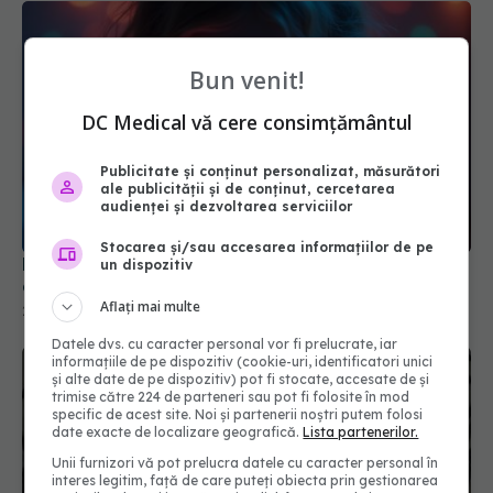
Bun venit!
DC Medical vă cere consimțământul
Publicitate și conținut personalizat, măsurători
ale publicității și de conținut, cercetarea
audienței și dezvoltarea serviciilor
Probleme pulmonare ascunse, descoperite la
copiii cu long-COVID
Stocarea și/sau accesarea informațiilor de pe
26 feb 2025, 15:17
un dispozitiv
Aflați mai multe
Datele dvs. cu caracter personal vor fi prelucrate, iar
informațiile de pe dispozitiv (cookie-uri, identificatori unici
și alte date de pe dispozitiv) pot fi stocate, accesate de și
trimise către 224 de parteneri sau pot fi folosite în mod
specific de acest site. Noi și partenerii noștri putem folosi
date exacte de localizare geografică.
Lista partenerilor.
Unii furnizori vă pot prelucra datele cu caracter personal în
interes legitim, față de care puteți obiecta prin gestionarea