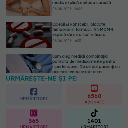
temporar în farmacii. ANMDMR
explică de ce a luat măsura
06.08.2026, 16:37
Cum aleg medicii combinația
potrivită de medicamente pentru
hipertensiune. De ce doi pacienți cu
aceeași tensiune pot primi
tratamente diferite
06.08.2026, 16:19
URMĂREȘTE-NE ȘI PE:
Mii de angajați din Sănătate ar
putea primi salarii mai mari.
Sindicatele cer schimbarea legii
6560
06.08.2026, 19:26
URMĂRITORI
ABONAȚI
365
1401
URMĂRITORI
URMĂRITORI
ARTICOLE SIMILARE