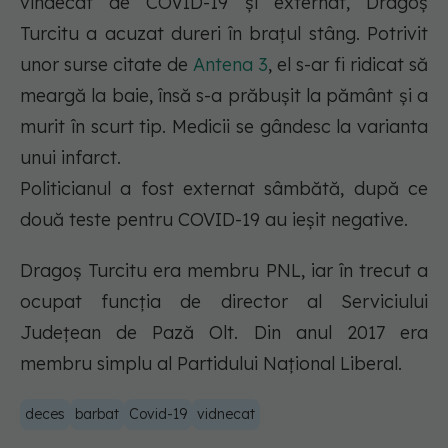
vindecat de COVID-19 și externat, Dragoș
Turcitu a acuzat dureri în brațul stâng. Potrivit
unor surse citate de
Antena 3
, el s-ar fi ridicat să
meargă la baie, însă s-a prăbușit la pământ și a
murit în scurt tip. Medicii se gândesc la varianta
unui infarct.
Politicianul a fost externat sâmbătă, după ce
două teste pentru COVID-19 au ieșit negative.
Dragoș Turcitu era membru PNL, iar în trecut a
ocupat funcţia de director al Serviciului
Judeţean de Pază Olt. Din anul 2017 era
membru simplu al Partidului Național Liberal.
deces
barbat
Covid-19
vidnecat