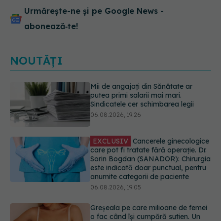
Urmărește-ne și pe Google News -
abonează‑te!
NOUTĂȚI
EXCLUSIV
Cancerele ginecologice
care pot fi tratate fără operație. Dr.
Sorin Bogdan (SANADOR): Chirurgia
este indicată doar punctual, pentru
anumite categorii de paciente
06.08.2026, 19:05
Greșeala pe care milioane de femei
o fac când își cumpără sutien. Un
medic explică metoda corectă
06.08.2026, 18:08
Colebil și Panzcebil, blocate