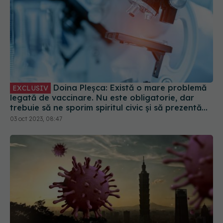
Doina Pleșca: Există o mare problemă
EXCLUSIV
legată de vaccinare. Nu este obligatorie, dar
trebuie să ne sporim spiritul civic și să prezentăm
corect minusurile și plusurile fiecărui vaccin
03 oct 2023, 08:47