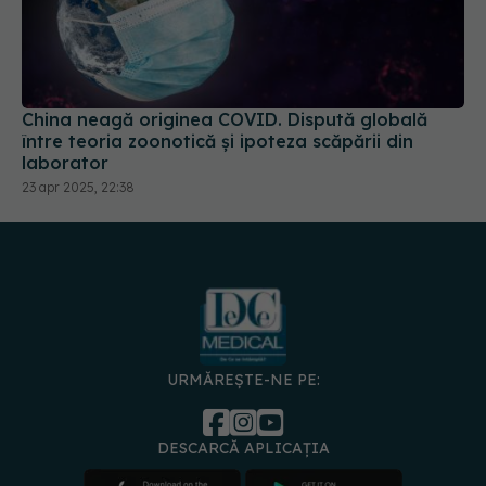
China neagă originea COVID. Dispută globală
între teoria zoonotică și ipoteza scăpării din
laborator
23 apr 2025, 22:38
URMĂREȘTE-NE PE:
DESCARCĂ APLICAȚIA