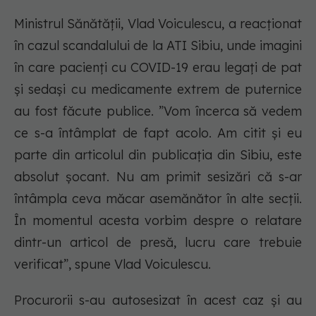
Ministrul Sănătății, Vlad Voiculescu, a reacționat
în cazul scandalului de la ATI Sibiu, unde imagini
în care pacienți cu COVID-19 erau legați de pat
și sedași cu medicamente extrem de puternice
au fost făcute publice. ”Vom încerca să vedem
ce s-a întâmplat de fapt acolo. Am citit şi eu
parte din articolul din publicaţia din Sibiu, este
absolut şocant. Nu am primit sesizări că s-ar
întâmpla ceva măcar asemănător în alte secţii.
În momentul acesta vorbim despre o relatare
dintr-un articol de presă, lucru care trebuie
verificat”, spune Vlad Voiculescu.
Procurorii s-au autosesizat în acest caz și au