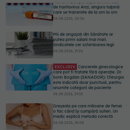
Mii de angajați din Sănătate ar
putea primi salarii mai mari.
Sindicatele cer schimbarea legii
06.08.2026, 19:26
EXCLUSIV
Cancerele ginecologice
care pot fi tratate fără operație. Dr.
Sorin Bogdan (SANADOR): Chirurgia
este indicată doar punctual, pentru
anumite categorii de paciente
06.08.2026, 19:05
Greșeala pe care milioane de femei
o fac când își cumpără sutien. Un
medic explică metoda corectă
06.08.2026, 18:08
Colebil și Panzcebil, blocate
temporar în farmacii. ANMDMR
explică de ce a luat măsura