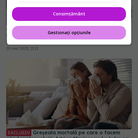
Consimțământ
COVID-19 a demonstrat că descoperirile
Gestionați opțiunile
biomedicale nu sunt suficiente pentru a elimina o
boală
05 mar 2025, 21:11
Greșeala mortală pe care o facem
EXCLUSIV