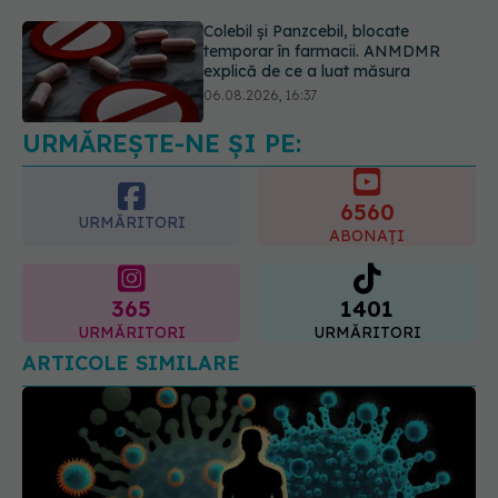
06.08.2026, 16:37
Alertă în Europa după un nou caz
de hantavirus Anzi, singura tulpină
care se transmite de la om la om
06.08.2026, 20:06
URMĂREȘTE-NE ȘI PE:
6560
URMĂRITORI
ABONAȚI
365
1401
URMĂRITORI
URMĂRITORI
ARTICOLE SIMILARE