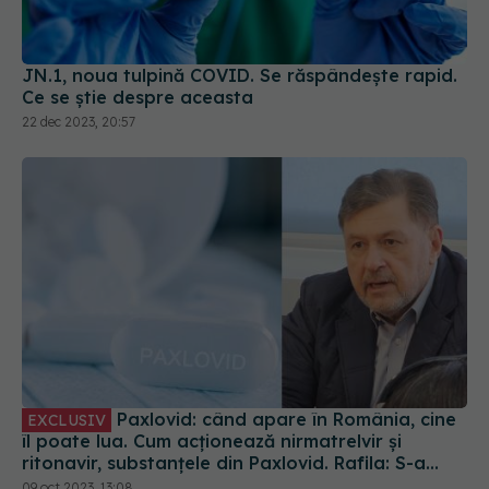
JN.1, noua tulpină COVID. Se răspândește rapid.
Ce se știe despre aceasta
22 dec 2023, 20:57
Paxlovid: când apare în România, cine
EXCLUSIV
îl poate lua. Cum acționează nirmatrelvir și
ritonavir, substanțele din Paxlovid. Rafila: S-a
semnat contractul. Va fi disponibil la
09 oct 2023, 13:08