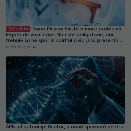
Doina Pleșca: Există o mare problemă
EXCLUSIV
legată de vaccinare. Nu este obligatorie, dar
trebuie să ne sporim spiritul civic și să prezentăm
corect minusurile și plusurile fiecărui vaccin
03 oct 2023, 08:47
ARN-ul autoamplificator, o nouă speranță pentru