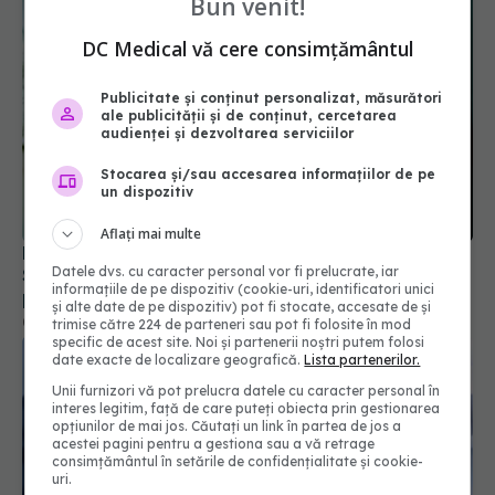
Bun venit!
DC Medical vă cere consimțământul
Publicitate și conținut personalizat, măsurători
ale publicității și de conținut, cercetarea
audienței și dezvoltarea serviciilor
Stocarea și/sau accesarea informațiilor de pe
un dispozitiv
Aflați mai multe
Răsturnare de situație în medicina post-COVID.
Datele dvs. cu caracter personal vor fi prelucrate, iar
Scanările PET arată că oboseala cronică nu
informațiile de pe dispozitiv (cookie-uri, identificatori unici
provine din inflamația creierului
și alte date de pe dispozitiv) pot fi stocate, accesate de și
03 iun 2026, 22:38
trimise către 224 de parteneri sau pot fi folosite în mod
specific de acest site. Noi și partenerii noștri putem folosi
date exacte de localizare geografică.
Lista partenerilor.
Unii furnizori vă pot prelucra datele cu caracter personal în
interes legitim, față de care puteți obiecta prin gestionarea
opțiunilor de mai jos. Căutați un link în partea de jos a
acestei pagini pentru a gestiona sau a vă retrage
consimțământul în setările de confidențialitate și cookie-
uri.