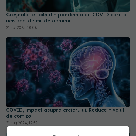
Greșeala teribilă din pandemia de COVID care a
ucis zeci de mii de oameni
21 noi 2025, 18:08
COVID, impact asupra creierului. Reduce nivelul
de cortizol
21 aug 2024, 12:59