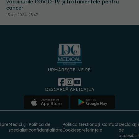
vaccinurile COVID-19 și tratamentele pentru
cancer
13 sep 2024, 23:47
URMĂREȘTE-NE PE:
DESCARCĂ APLICAȚIA
spre
Medici și
Politica de
Politica
Gestionați
Contact
Declarați
specialiști
confidențialitate
Cookies
preferințele
de
accesibili