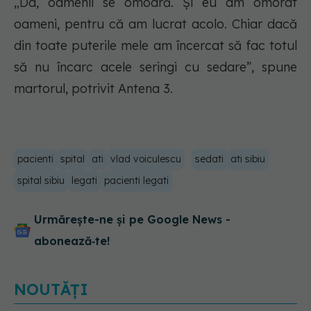
„Da, oamenii se omoară. Și eu am omorât
oameni, pentru că am lucrat acolo. Chiar dacă
din toate puterile mele am încercat să fac totul
să nu încarc acele seringi cu sedare”, spune
martorul, potrivit Antena 3.
pacienti
spital
ati
vlad voiculescu
sedati
ati sibiu
spital sibiu
legati
pacienti legati
Urmărește-ne și pe Google News -
abonează‑te!
NOUTĂȚI