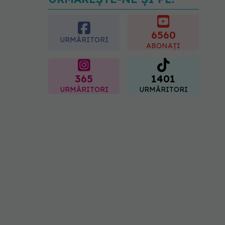
Transpirații nocturne:
semnul ignorat care poate
ascunde probleme
serioase de sănătate
6560
URMĂRITORI
08.08.2026, 20:00
ABONAȚI
365
1401
URMĂRITORI
URMĂRITORI