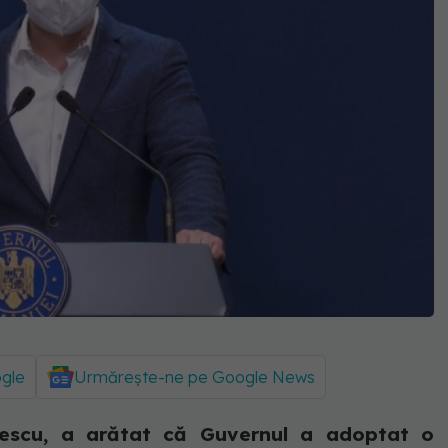
ogle
Urmărește-ne pe Google News
culescu, a arătat că Guvernul a adoptat o