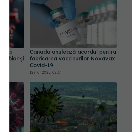
supra
Canada anulează acordul pentru
le chiar și
fabricarea vaccinurilor Novavax
re
Covid-19
12 mar 2025, 09:37