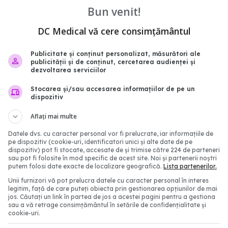
Bun venit!
DC Medical vă cere consimțământul
Publicitate și conținut personalizat, măsurători ale
publicității și de conținut, cercetarea audienței și
dezvoltarea serviciilor
ne că laboratorul din
COVID, impact major a
Stocarea și/sau accesarea informațiilor de pe un
dispozitiv
a fost implicat în
creierului. Efectele vizibi
virusului COVID-19
după 3 ani de la infecta
Aflați mai multe
1:25
03 aug 2024, 14:12
Datele dvs. cu caracter personal vor fi prelucrate, iar informațiile de
pe dispozitiv (cookie-uri, identificatori unici și alte date de pe
dispozitiv) pot fi stocate, accesate de și trimise către 224 de parteneri
sau pot fi folosite în mod specific de acest site. Noi și partenerii noștri
putem folosi date exacte de localizare geografică.
Lista partenerilor.
Unii furnizori vă pot prelucra datele cu caracter personal în interes
legitim, față de care puteți obiecta prin gestionarea opțiunilor de mai
jos. Căutați un link în partea de jos a acestei pagini pentru a gestiona
sau a vă retrage consimțământul în setările de confidențialitate și
cookie-uri.