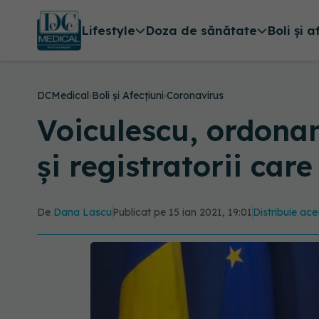
Lifestyle
Doza de sănătate
Boli și a
DCMedical
›
Boli și Afecțiuni
›
Coronavirus
Voiculescu, ordonanț
și registratorii car
De
Dana Lascu
Publicat pe 15 ian 2021, 19:01
Distribuie ace