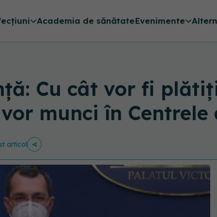
fecțiuni
Academia de sănătate
Evenimente
Alter
ă: Cu cât vor fi plătiți
e vor munci în Centrele
st articol