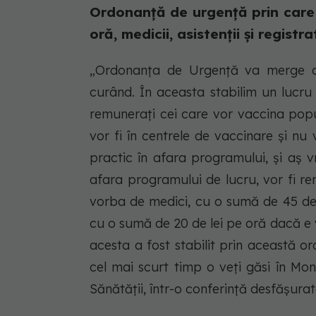
Ordonanță de urgență prin care s
oră, medicii, asistenții și registrat
„Ordonanța de Urgență va merge cătr
curând. În aceasta stabilim un lucru
remunerați cei care vor vaccina popul
vor fi în centrele de vaccinare și nu
practic în afara programului, și aș v
afara programului de lucru, vor fi r
vorba de medici, cu o sumă de 45 de 
cu o sumă de 20 de lei pe oră dacă e 
acesta a fost stabilit prin această 
cel mai scurt timp o veți găsi în Moni
Sănătății, într-o conferință desfășur