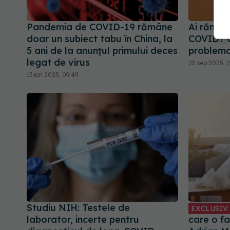
Pandemia de COVID-19 rămâne
Ai rămas
doar un subiect tabu în China, la
COVID? C
5 ani de la anunțul primului deces
problem
legat de virus
25 sep 2025, 
13 ian 2025, 09:49
Studiu NIH: Testele de
EXCLUSIV
laborator, incerte pentru
care o f