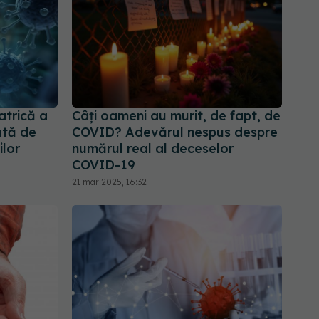
atrică a
Câți oameni au murit, de fapt, de
ată de
COVID? Adevărul nespus despre
ilor
numărul real al deceselor
COVID-19
21 mar 2025, 16:32