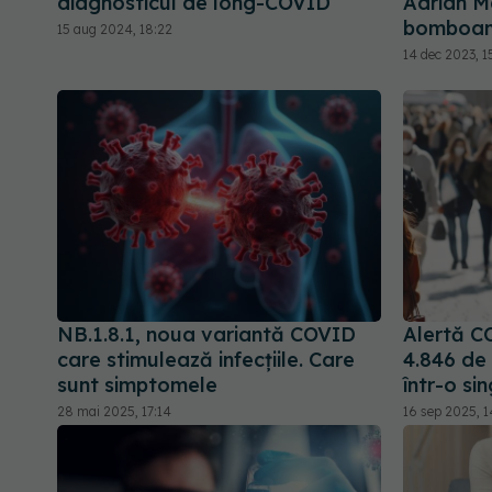
diagnosticul de long-COVID
Adrian M
bomboa
15 aug 2024, 18:22
14 dec 2023, 1
NB.1.8.1, noua variantă COVID
Alertă C
care stimulează infecțiile. Care
4.846 de 
sunt simptomele
într-o s
28 mai 2025, 17:14
16 sep 2025, 1