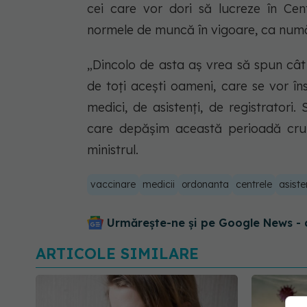
cei care vor dori să lucreze în Ce
normele de muncă în vigoare, ca numă
„Dincolo de asta aș vrea să spun câ
de toți acești oameni, care se vor î
medici, de asistenți, de registrator
care depășim această perioadă crun
ministrul.
vaccinare
medicii
ordonanta
centrele
asiste
Urmărește-ne și pe Google News - 
ARTICOLE SIMILARE