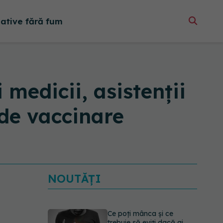
native fără fum
 medicii, asistenții
 de vaccinare
NOUTĂȚI
Ce poți mânca și ce
trebuie să eviți dacă ai