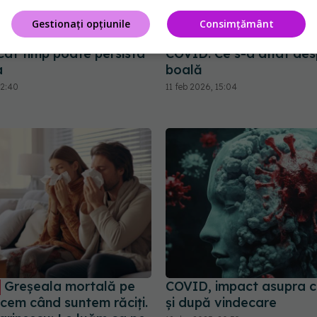
Gestionați opțiunile
Consimțământ
 fără miros după
De ce apar mereu noi v
ât timp poate persista
COVID. Ce s-a aflat des
a
boală
22:40
11 feb 2026, 15:04
Greșeala mortală pe
COVID, impact asupra cr
acem când suntem răciți.
și după vindecare