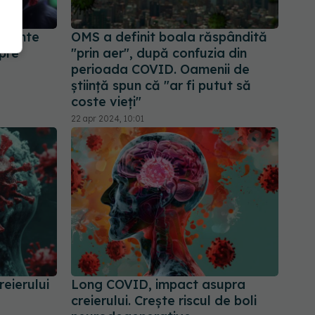
ariante
OMS a definit boala răspândită
pre
"prin aer", după confuzia din
perioada COVID. Oamenii de
știință spun că "ar fi putut să
coste vieți"
22 apr 2024, 10:01
eierului
Long COVID, impact asupra
creierului. Crește riscul de boli