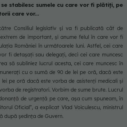
e stabilesc sumele cu care vor fi plătiți, pe
orii care vor...
e Consiliul legislativ și va fi publicată cât de
 extrem de important, și anume felul în care vor fi
ația României în următoarele luni. Astfel, cei care
 vor fi detașați sau delegați, deci cei care muncesc
rea să subliniez lucrul acesta, cei care muncesc în
emunerați cu o sumă de 90 de lei pe oră, dacă este
lei pe oră dacă este vorba de asistenți medicali și
vorba de registratori. Vorbim de sume brute. Lucrul
ordonanță de urgență pe care, așa cum spuneam, în
torul Oficial”, a explicat Vlad Voiculescu, ministrul
ată după ședința de Guvern.