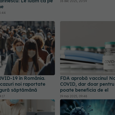
arinescu: Le luăm ca pe
18 dec 2025, 20:59
ne
5:44
OVID-19 în România.
FDA aprobă vaccinul N
cazuri noi raportate
COVID, dar doar pentru u
ingură săptămână
poate beneficia de el
4:17
19 mai 2025, 09:48