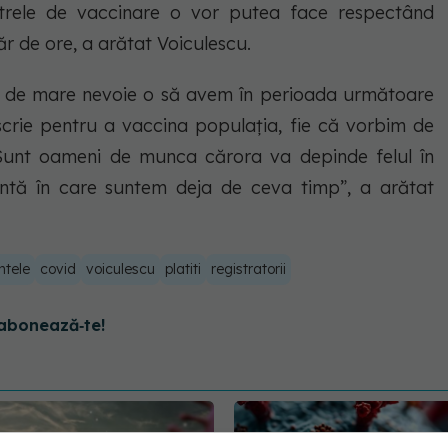
ntrele de vaccinare o vor putea face respectând
r de ore, a arătat Voiculescu.
t de mare nevoie o să avem în perioada următoare
nscrie pentru a vaccina populația, fie că vorbim de
i. Sunt oameni de munca cărora va depinde felul în
tă în care suntem deja de ceva timp”, a arătat
ntele
covid
voiculescu
platiti
registratorii
abonează‑te!