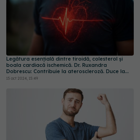
Legătura esențială dintre tiroidă, colesterol și
boala cardiacă ischemică. Dr. Ruxandra
Dobrescu: Contribuie la ateroscleroză. Duce la
boala cardiacă ischemică, infarct, AVC
15 oct 2024, 15:49