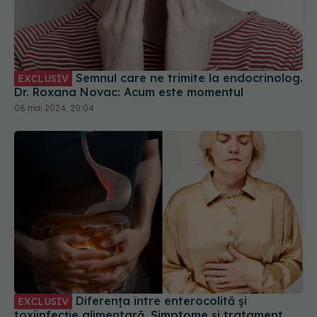
Semnul care ne trimite la endocrinolog.
EXCLUSIV
Dr. Roxana Novac: Acum este momentul
08 mai 2024, 20:04
Diferența între enterocolită și
EXCLUSIV
toxiinfecție alimentară. Simptome și tratament.