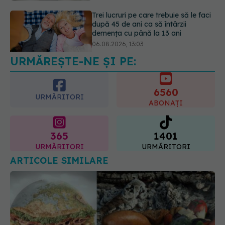
06.08.2026, 13:03
Colebil și Panzcebil, blocate
temporar în farmacii. ANMDMR
explică de ce a luat măsura
06.08.2026, 16:37
URMĂREȘTE-NE ȘI PE:
6560
URMĂRITORI
ABONAȚI
365
1401
URMĂRITORI
URMĂRITORI
ARTICOLE SIMILARE