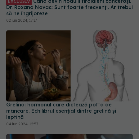
Când devin nodulii tiroidieni canceroși.
EXCLUSIV
Dr. Roxana Novac: Sunt foarte frecvenți. Ar trebui
să ne îngrijoreze
02 iun 2024, 17:17
Grelina: hormonul care dictează pofta de
mâncare. Echilibrul esențial dintre grelină și
leptină
04 iun 2024, 12:57