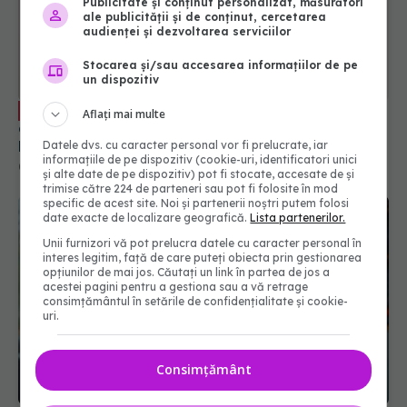
Publicitate și conținut personalizat, măsurători
ale publicității și de conținut, cercetarea
audienței și dezvoltarea serviciilor
Stocarea și/sau accesarea informațiilor de pe
un dispozitiv
Nodulii tiroidieni, mai puțin periculoși
EXCLUSIV
Aflați mai multe
decât cancerul de prostată. Dr. Radu Mihai: E o
boală mult mai severă, cu mortalitate serioasă
Datele dvs. cu caracter personal vor fi prelucrate, iar
informațiile de pe dispozitiv (cookie-uri, identificatori unici
09 iul 2024, 19:46
și alte date de pe dispozitiv) pot fi stocate, accesate de și
trimise către 224 de parteneri sau pot fi folosite în mod
specific de acest site. Noi și partenerii noștri putem folosi
date exacte de localizare geografică.
Lista partenerilor.
Unii furnizori vă pot prelucra datele cu caracter personal în
interes legitim, față de care puteți obiecta prin gestionarea
opțiunilor de mai jos. Căutați un link în partea de jos a
acestei pagini pentru a gestiona sau a vă retrage
consimțământul în setările de confidențialitate și cookie-
uri.
Consimțământ