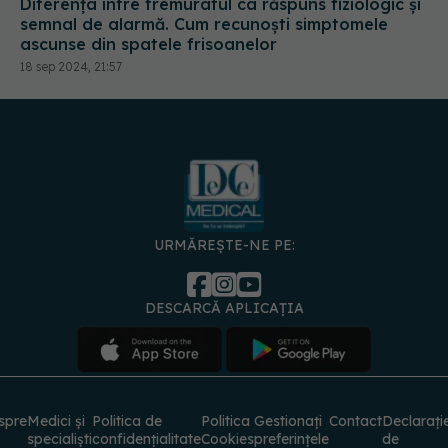
Diferența între tremuratul ca răspuns fiziologic și
semnal de alarmă. Cum recunoști simptomele
ascunse din spatele frisoanelor
18 sep 2024, 21:57
URMĂREȘTE-NE PE:
DESCARCĂ APLICAȚIA
spre
Medici și
Politica de
Politica
Gestionați
Contact
Declarați
specialiști
confidențialitate
Cookies
preferințele
de