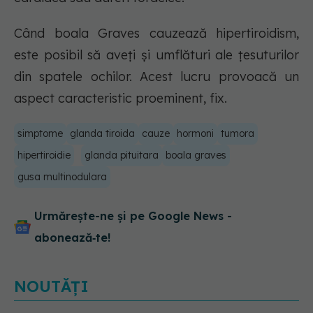
Când boala Graves cauzează hipertiroidism,
este posibil să aveți și umflături ale țesuturilor
din spatele ochilor. Acest lucru provoacă un
aspect caracteristic proeminent, fix.
simptome
glanda tiroida
cauze
hormoni
tumora
hipertiroidie
glanda pituitara
boala graves
gusa multinodulara
Urmărește-ne și pe Google News -
abonează‑te!
NOUTĂȚI