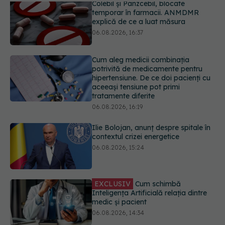
Cum aleg medicii combinația
potrivită de medicamente pentru
hipertensiune. De ce doi pacienți cu
aceeași tensiune pot primi
tratamente diferite
06.08.2026, 16:19
Ilie Bolojan, anunț despre spitale în
contextul crizei energetice
06.08.2026, 15:24
EXCLUSIV
Cum schimbă
Inteligența Artificială relația dintre
medic și pacient
06.08.2026, 14:34
Trei lucruri pe care trebuie să le faci
după 45 de ani ca să întârzii
demența cu până la 13 ani