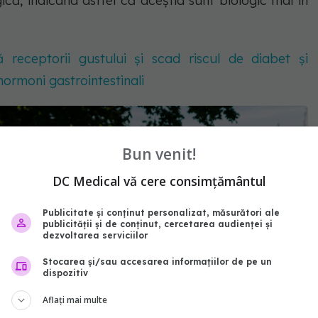
ică, indicând astfel că aceștia sunt biologic mai în
ă receptorii gustului și scad riscul de diabet și
hormoni gastrointestinali
Bun venit!
DC Medical vă cere consimțământul
Publicitate și conținut personalizat, măsurători ale
publicității și de conținut, cercetarea audienței și
dezvoltarea serviciilor
Stocarea și/sau accesarea informațiilor de pe un
dispozitiv
Aflați mai multe