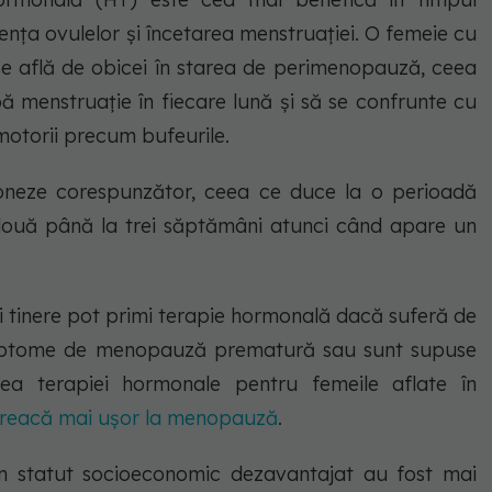
nța ovulelor și încetarea menstruației. O femeie cu
 se află de obicei în starea de perimenopauză, ceea
ă menstruație în fiecare lună și să se confrunte cu
otorii precum bufeurile.
ioneze corespunzător, ceea ce duce la o perioadă
două până la trei săptămâni atunci când apare un
i tinere pot primi terapie hormonală dacă suferă de
mptome de menopauză prematură sau sunt supuse
area terapiei hormonale pentru femeile aflate în
 treacă mai ușor la menopauză
.
un statut socioeconomic dezavantajat au fost mai