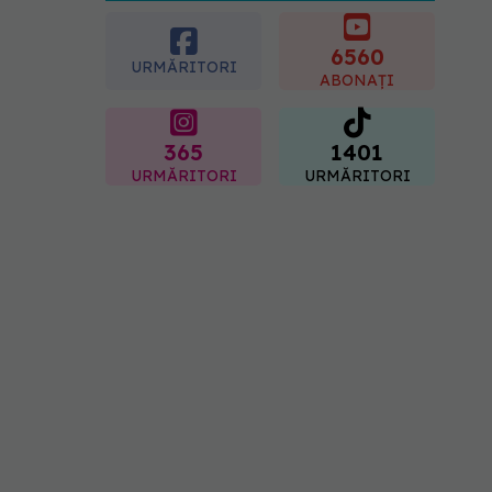
caloriile ca să slăbim? Ce
se schimbă în era
medicamentelor GLP-1
6560
URMĂRITORI
09.08.2026, 12:00
ABONAȚI
365
1401
URMĂRITORI
URMĂRITORI