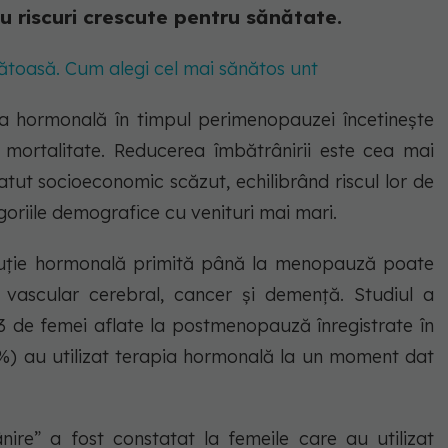
cu riscuri crescute pentru sănătate.
nătoasă. Cum alegi cel mai sănătos unt
a hormonală în timpul perimenopauzei încetinește
 mortalitate. Reducerea îmbătrânirii este cea mai
atut socioeconomic scăzut, echilibrând riscul lor de
goriile demografice cu venituri mai mari.
ituție hormonală primită până la menopauză poate
 vascular cerebral, cancer și demență. Studiul a
63 de femei aflate la postmenopauză înregistrate în
%) au utilizat terapia hormonală la un moment dat
nire” a fost constatat la femeile care au utilizat