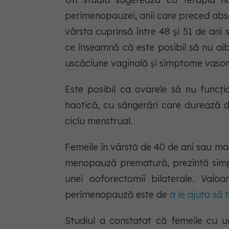
perimenopauzei, anii care preced abse
vârsta cuprinsă între 48 și 51 de ani
ce înseamnă că este posibil să nu aib
uscăciune vaginală și simptome vasom
Este posibil ca ovarele să nu funcț
haotică, cu sângerări care durează 
ciclu menstrual.
Femeile în vârstă de 40 de ani sau ma
menopauză prematură, prezintă si
unei ooforectomii bilaterale. Valo
perimenopauză este de
a le ajuta să
Studiul a constatat că femeile cu 