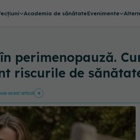
fecțiuni
Academia de sănătate
Evenimente
Alter
în perimenopauză. Cu
nt riscurile de sănătat
buie acest articol