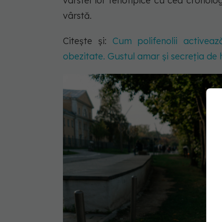
vârstei lor fenotipice cu cea cronolog
vârstă.
Citește și:
Cum polifenolii activeaz
obezitate. Gustul amar și secreția de 