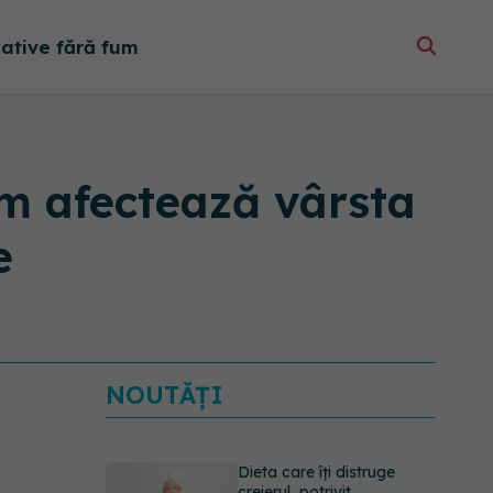
native fără fum
m afectează vârsta
e
NOUTĂȚI
Dieta care îți distruge
creierul, potrivit