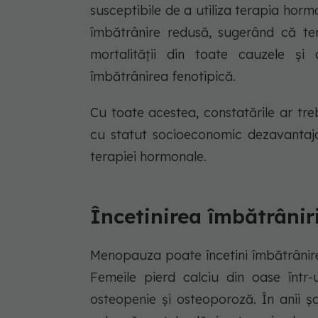
susceptibile de a utiliza terapia hor
îmbătrânire redusă, sugerând că t
mortalității din toate cauzele și 
îmbătrânirea fenotipică.
Cu toate acestea, constatările ar tr
cu statut socioeconomic dezavantajat
terapiei hormonale.
Încetinirea îmbătrânir
Menopauza poate încetini îmbătrânirea
Femeile pierd calciu din oase într
osteopenie și osteoporoză. În anii ș