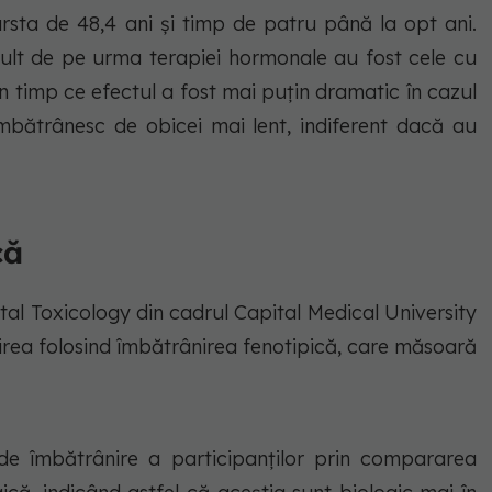
sta de 48,4 ani și timp de patru până la opt ani.
ult de pe urma terapiei hormonale au fost cele cu
n timp ce efectul a fost mai puțin dramatic în cazul
îmbătrânesc de obicei mai lent, indiferent dacă au
că
al Toxicology din cadrul Capital Medical University
irea folosind îmbătrânirea fenotipică, care măsoară
de îmbătrânire a participanților prin compararea