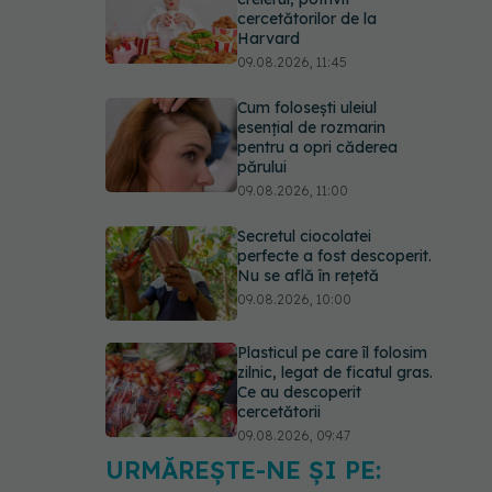
cercetătorilor de la
Harvard
09.08.2026, 11:45
Cum folosești uleiul
esențial de rozmarin
pentru a opri căderea
părului
09.08.2026, 11:00
Secretul ciocolatei
perfecte a fost descoperit.
Nu se află în rețetă
09.08.2026, 10:00
Plasticul pe care îl folosim
zilnic, legat de ficatul gras.
Ce au descoperit
cercetătorii
09.08.2026, 09:47
URMĂREȘTE-NE ȘI PE:
Mai trebuie să numărăm