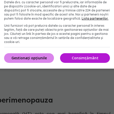
Datele dvs. cu caracter personal vor fi prelucrate, iar informațiile de
pe dispozitiv (cookie-uri, identificatori unici și alte date de pe
dispozitiv) pot fi stocate, accesate de și trimise către 224 de parteneri
sau pot fi folosite în mod specific de acest site. Noi și partenerii noștri
putem folosi date exacte de localizare geografică.
Lista partenerilor.
Unii furnizori vă pot prelucra datele cu caracter personal în interes
legitim, față de care puteți obiecta prin gestionarea opțiunilor de mai
jos. Căutați un link în partea de jos a acestei pagini pentru a gestiona
sau a vă retrage consimțământul în setările de confidențialitate și
cookie-uri.
Gestionați opțiunile
Consimțământ
xels @cottonbro studio
 perimenopauza
ormonală (HT) este cea mai benefică în timpul