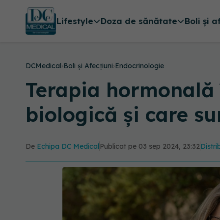
Lifestyle
Doza de sănătate
Boli și a
DCMedical
›
Boli și Afecțiuni
›
Endocrinologie
Terapia hormonală 
biologică și care su
De
Echipa DC Medical
Publicat pe 03 sep 2024, 23:32
Distri