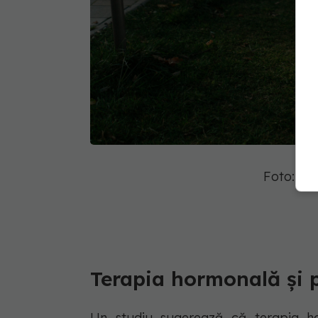
Foto: Pe
Terapia hormonală și
Un studiu sugerează că terapia h