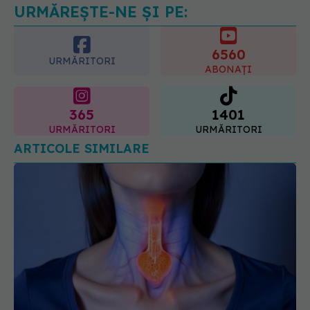
radioterapie externă în cancerul
URMĂREȘTE-NE ȘI PE:
ginecologic. Dr. Sorin Bogdan
(SANADOR) explică diferența și
cum acționează tratamentul
6560
06.08.2026, 22:49
URMĂRITORI
ABONAȚI
365
1401
URMĂRITORI
URMĂRITORI
ARTICOLE SIMILARE