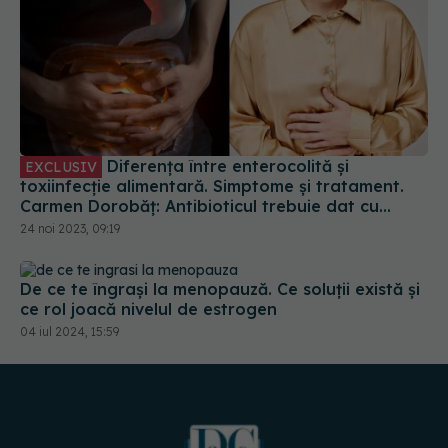
Diferența între enterocolită și
EXCLUSIV
toxiinfecție alimentară. Simptome și tratament.
Carmen Dorobăț: Antibioticul trebuie dat cu
discernământ!
24 noi 2023, 09:19
De ce te îngrași la menopauză. Ce soluții există și
ce rol joacă nivelul de estrogen
04 iul 2024, 15:59