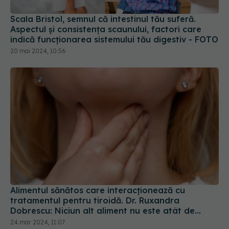
Scala Bristol, semnul că intestinul tău suferă.
Aspectul și consistența scaunului, factori care
indică funcționarea sistemului tău digestiv - FOTO
20 mai 2024, 10:56
Alimentul sănătos care interacționează cu
tratamentul pentru tiroidă. Dr. Ruxandra
Dobrescu: Niciun alt aliment nu este atât de
învăluit în mister și controverse
24 mar 2024, 11:07