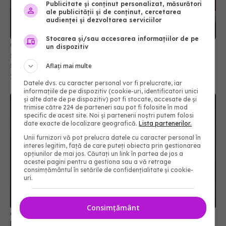
Publicitate și conținut personalizat, măsurători
ale publicității și de conținut, cercetarea
audienței și dezvoltarea serviciilor
Stocarea și/sau accesarea informațiilor de pe
Cum polifenolii activează receptorii gustului și
un dispozitiv
scad riscul de diabet și obezitate. Gustul amar și
secreția de hormoni gastrointestinali
Aflați mai multe
29 aug 2024, 16:07
Datele dvs. cu caracter personal vor fi prelucrate, iar
informațiile de pe dispozitiv (cookie-uri, identificatori unici
și alte date de pe dispozitiv) pot fi stocate, accesate de și
trimise către 224 de parteneri sau pot fi folosite în mod
specific de acest site. Noi și partenerii noștri putem folosi
date exacte de localizare geografică.
Lista partenerilor.
Unii furnizori vă pot prelucra datele cu caracter personal în
interes legitim, față de care puteți obiecta prin gestionarea
opțiunilor de mai jos. Căutați un link în partea de jos a
acestei pagini pentru a gestiona sau a vă retrage
consimțământul în setările de confidențialitate și cookie-
uri.
Consimțământ
Cafeaua, impact asupra funcției tiroidiene. Dr.
Ruxandra Dobrescu: Este important să păstrăm