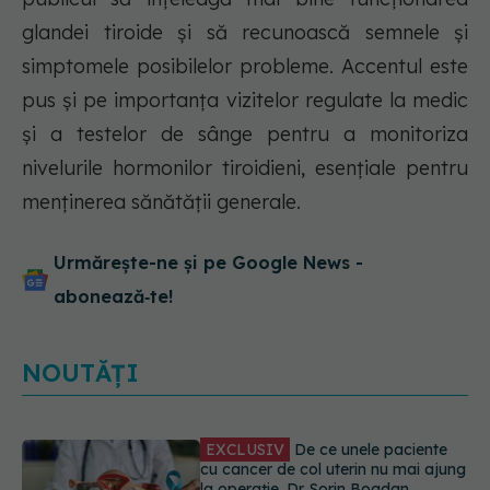
glandei tiroide și să recunoască semnele și
simptomele posibilelor probleme. Accentul este
pus și pe importanța vizitelor regulate la medic
și a testelor de sânge pentru a monitoriza
nivelurile hormonilor tiroidieni, esențiale pentru
menținerea sănătății generale.
Urmărește-ne și pe Google News -
abonează‑te!
NOUTĂȚI
EXCLUSIV
De ce unele paciente
cu cancer de col uterin nu mai ajung
la operație. Dr. Sorin Bogdan
(SANADOR): Intervenția
chirurgicală, doar în situații