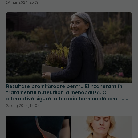
19 mar 2024, 23:39
Rezultate promițătoare pentru Elinzanetant în
tratamentul bufeurilor la menopauză. O
alternativă sigură la terapia hormonală pentru
menopauză
25 aug 2024, 14:04