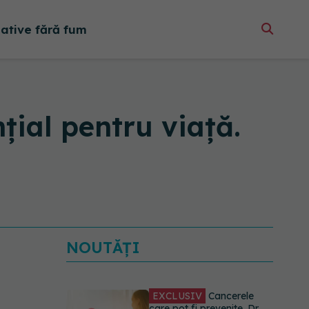
native fără fum
ial pentru viață.
NOUTĂȚI
EXCLUSIV
Cancerele
care pot fi prevenite. Dr.