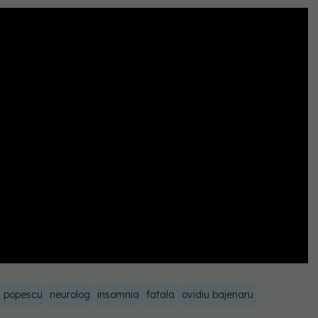
el popescu
neurolog
insomnia
fatala
ovidiu bajenaru