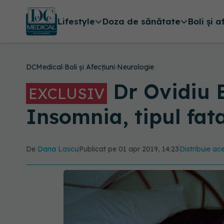
Lifestyle
Doza de sănătate
Boli și a
DCMedical
›
Boli și Afecțiuni
›
Neurologie
Dr Ovidiu B
EXCLUSIV
Insomnia, tipul fat
De
Dana Lascu
Publicat pe 01 apr 2019, 14:23
Distribuie ace