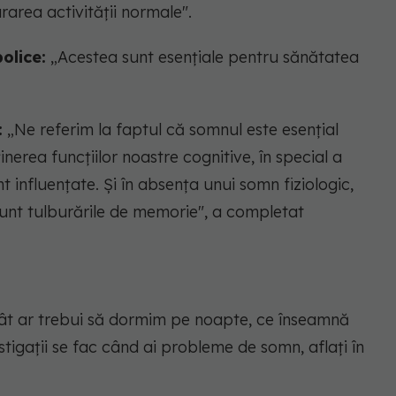
rarea activității normale".
olice:
„Acestea sunt esențiale pentru sănătatea
:
„Ne referim la faptul că somnul este esențial
nerea funcțiilor noastre cognitive, în special a
t influențate. Și în absența unui somn fiziologic,
unt tulburările de memorie", a completat
ât ar trebui să dormim pe noapte, ce înseamnă
estigații se fac când ai probleme de somn, aflați în