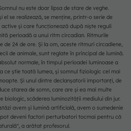
Somnul nu este doar lipsa de stare de veghe.
el se realizează, se menține, printr-o serie de
 active și care funcționează după niște reguli
tă perioadă a unui ritm circadian. Ritmurile
te de 24 de ore. Și la om, aceste ritmuri circadiene,
cii de animale, sunt reglate în principal de lumină.
e absolut normale, în timpul perioadei luminoase a
ea ce știe toată lumea, și somnul fiziologic cel mai
noapte. Și unul dintre declanșatorii importanți, de
duce starea de somn, care are și ea mai multe
re biologic, scăderea luminozității mediului din jur.
stăzi avem și lumină artificială, avem o sumedenie
 pot deveni factori perturbatori tocmai pentru că
naturală", a arătat profesorul.