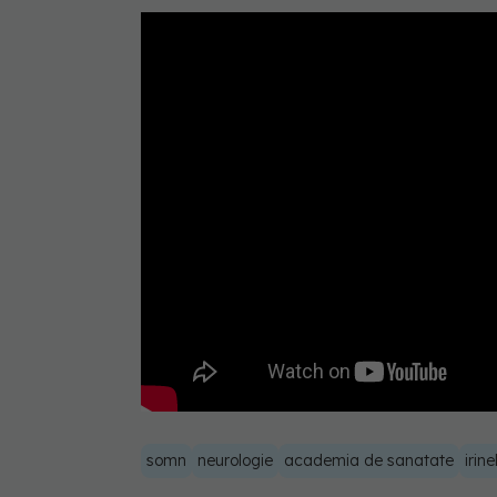
somn
neurologie
academia de sanatate
irin