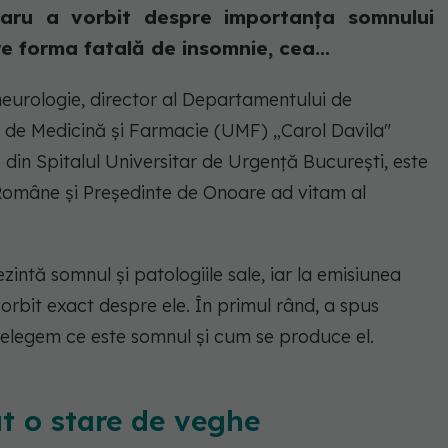
naru a vorbit despre importanța somnului
 forma fatală de insomnie, cea...
neurologie, director al Departamentului de
ea de Medicină și Farmacie (UMF) „Carol Davila"
ie din Spitalul Universitar de Urgență București, este
mâne și Președinte de Onoare ad vitam al
zintă somnul și patologiile sale, iar la emisiunea
rbit exact despre ele. În primul rând, a spus
nțelegem ce este somnul și cum se produce el.
t o stare de veghe