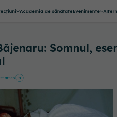
fecțiuni
Academia de sănătate
Evenimente
Alter
ăjenaru: Somnul, esenț
al
st articol