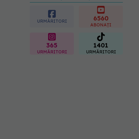
preferată despre vârsta
pe care o ai. Care este
"codul cromatic" al
6560
generațiilor
URMĂRITORI
ABONAȚI
07.08.2026, 21:29
365
1401
URMĂRITORI
URMĂRITORI