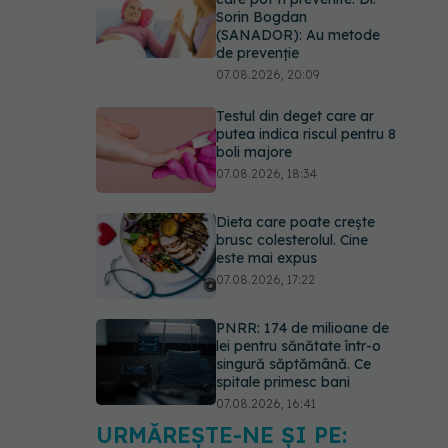
Sorin Bogdan
(SANADOR): Au metode
de prevenție
07.08.2026, 20:09
Testul din deget care ar
putea indica riscul pentru 8
boli majore
07.08.2026, 18:34
Dieta care poate crește
brusc colesterolul. Cine
este mai expus
07.08.2026, 17:22
PNRR: 174 de milioane de
lei pentru sănătate într-o
singură săptămână. Ce
spitale primesc bani
07.08.2026, 16:41
URMĂREȘTE-NE ȘI PE:
Ce spune culoarea ta