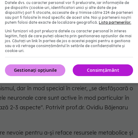
nu are niciun fel de tratament, este o boală
Datele dvs. cu caracter personal vor fi prelucrate, iar informațiile de
pe dispozitiv (cookie-uri, identificatori unici și alte date de pe
luni, maximum doi-trei ani , aduce deteriorarea
dispozitiv) pot fi stocate, accesate de și trimise către 224 de parteneri
sau pot fi folosite în mod specific de acest site. Noi și partenerii noștri
n urmă, fără niciun fel de cale de scăpare”, a
putem folosi date exacte de localizare geografică.
Lista partenerilor.
Unii furnizori vă pot prelucra datele cu caracter personal în interes
legitim, față de care puteți obiecta prin gestionarea opțiunilor de mai
jos. Căutați un link în partea de jos a acestei pagini pentru a gestiona
sau a vă retrage consimțământul în setările de confidențialitate și
cookie-uri.
entru organism
Gestionați opțiunile
Consimțământ
are biologică esențială pentru organism și viață,
ismul, dar în mod special în creier, „se desfășoară o
ele neuronale care sunt active în mod particular în
ază 2-3 aspecte". Potrivit prof.dr. Ovidiu Băjenaru
e nevoie pentru a-și reface resursele metabolice și