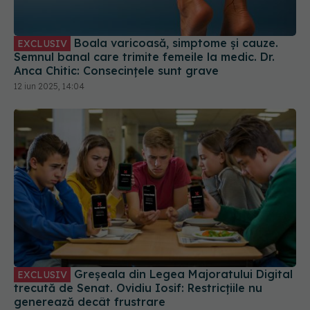
Boala varicoasă, simptome și cauze.
EXCLUSIV
Semnul banal care trimite femeile la medic. Dr.
Anca Chitic: Consecințele sunt grave
12 iun 2025, 14:04
Greșeala din Legea Majoratului Digital
EXCLUSIV
trecută de Senat. Ovidiu Iosif: Restricțiile nu
generează decât frustrare
17 oct 2025, 17:52