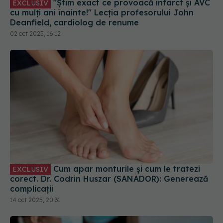
cu mulți ani înainte!" Lecția profesorului John
Deanfield, cardiolog de renume
02 oct 2025, 16:12
Cum apar monturile și cum le tratezi
EXCLUSIV
corect. Dr. Codrin Huszar (SANADOR): Generează
complicații
14 oct 2025, 20:31