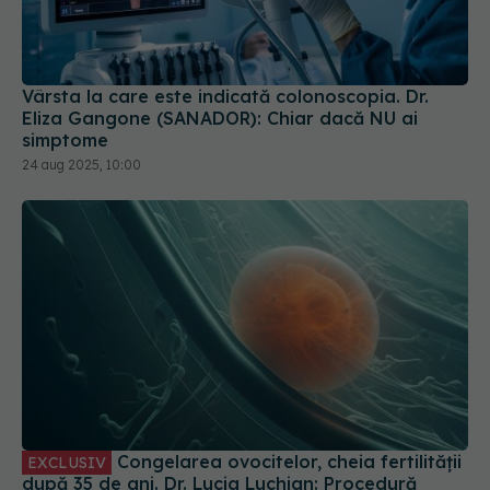
Vârsta la care este indicată colonoscopia. Dr.
Eliza Gangone (SANADOR): Chiar dacă NU ai
simptome
24 aug 2025, 10:00
Congelarea ovocitelor, cheia fertilității
EXCLUSIV
după 35 de ani. Dr. Lucia Luchian: Procedură
simplă