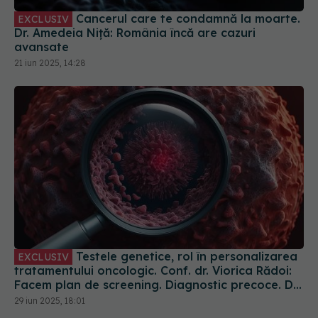
Cancerul care te condamnă la moarte.
EXCLUSIV
Dr. Amedeia Niță: România încă are cazuri
avansate
21 iun 2025, 14:28
Testele genetice, rol în personalizarea
EXCLUSIV
tratamentului oncologic. Conf. dr. Viorica Rădoi:
Facem plan de screening. Diagnostic precoce. Dr.
Eduard Dănăilă: Sunt gratuite
29 iun 2025, 18:01