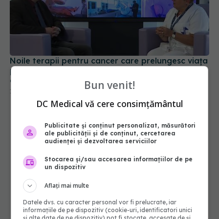
Noile terapii pentru cancer care prelungesc viața
pacienților. Conf. univ. dr. Lucia Stănculeanu
explică
17 sep 2025, 19:25
Bun venit!
DC Medical vă cere consimțământul
Publicitate și conținut personalizat, măsurători
ale publicității și de conținut, cercetarea
audienței și dezvoltarea serviciilor
Stocarea și/sau accesarea informațiilor de pe
un dispozitiv
Aflați mai multe
Datele dvs. cu caracter personal vor fi prelucrate, iar
informațiile de pe dispozitiv (cookie-uri, identificatori unici
și alte date de pe dispozitiv) pot fi stocate, accesate de și