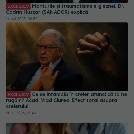
Codrin Huszar (SANADOR) explică
14 oct 2025, 08:50
Ce se întâmplă în creier atunci când ne
EXCLUSIV
rugăm? Acad. Vlad Ciurea: Efect total asupra
creierului
20 iul 2026, 15:42