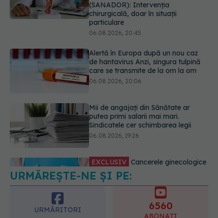
de hantavirus Anzi, singura tulpină
care se transmite de la om la om
06.08.2026, 20:06
Mii de angajați din Sănătate ar
putea primi salarii mai mari.
Sindicatele cer schimbarea legii
06.08.2026, 19:26
EXCLUSIV
Cancerele ginecologice
care pot fi tratate fără operație. Dr.
Sorin Bogdan (SANADOR): Chirurgia
este indicată doar punctual, pentru
anumite categorii de paciente
06.08.2026, 19:05
URMĂREȘTE-NE ȘI PE:
EXCLUSIV
Brahiterapie vs
radioterapie externă în cancerul
ginecologic. Dr. Sorin Bogdan
6560
(SANADOR) explică diferența și
URMĂRITORI
cum acționează tratamentul
ABONAȚI
06.08.2026, 22:49