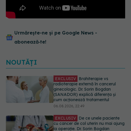
Urmărește-ne și pe Google News -
abonează‑te!
NOUTĂȚI
EXCLUSIV
De ce unele paciente
cu cancer de col uterin nu mai ajung
la operație. Dr. Sorin Bogdan
(SANADOR): Intervenția
chirurgicală, doar în situații
particulare
06.08.2026, 20:45
Alertă în Europa după un nou caz