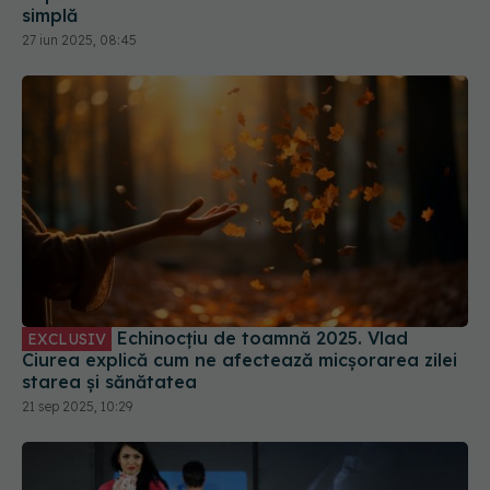
27 iun 2025, 08:45
Echinocțiu de toamnă 2025. Vlad
EXCLUSIV
Ciurea explică cum ne afectează micșorarea zilei
starea și sănătatea
21 sep 2025, 10:29