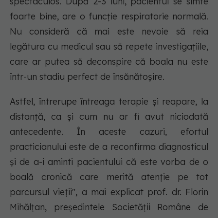
spectaculos. După 2-3 luni, pacientul se simte
foarte bine, are o funcție respiratorie normală.
Nu consideră că mai este nevoie să reia
legătura cu medicul sau să repete investigațiile,
care ar putea să deconspire că boala nu este
într-un stadiu perfect de însănătoșire.
Astfel, întrerupe întreaga terapie și reapare, la
distanță, ca și cum nu ar fi avut niciodată
antecedente. În aceste cazuri, efortul
practicianului este de a reconfirma diagnosticul
și de a-i aminti pacientului că este vorba de o
boală cronică care merită atenție pe tot
parcursul vieții", a mai explicat prof. dr. Florin
Mihălțan, președintele Societății Române de