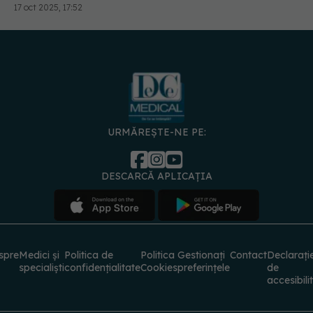
URMĂREȘTE-NE PE:
DESCARCĂ APLICAȚIA
spre
Medici și
Politica de
Politica
Gestionați
Contact
Declarați
specialiști
confidențialitate
Cookies
preferințele
de
accesibili
© 2026 PRESS MEDIA ELECTRONIC S.R.L. Toate drepturile rezervate